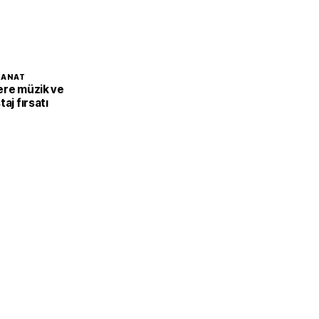
SANAT
ere müzik ve
aj fırsatı