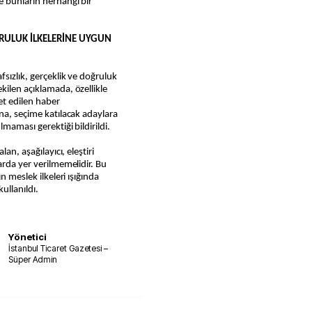
e bunların herhangi bir
ĞRULUK İLKELERİNE UYGUN
sızlık, gerçeklik ve doğruluk
kilen açıklamada, özellikle
t edilen haber
ına, seçime katılacak adaylara
maması gerektiği bildirildi.
an, aşağılayıcı, eleştiri
arda yer verilmemelidir. Bu
n meslek ilkeleri ışığında
ullanıldı.
Yönetici
İstanbul Ticaret Gazetesi –
Süper Admin