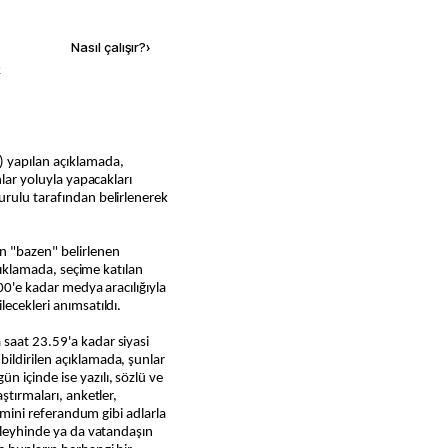
Kaynak ekle
Nasıl çalışır?
›
k
 yapılan açıklamada,
nlar yoluyla yapacakları
urulu tarafından belirlenerek
n "bazen" belirlenen
açıklamada, seçime katılan
.00'e kadar medya aracılığıyla
ecekleri anımsatıldı.
saat 23.59'a kadar siyasi
ildirilen açıklamada, şunlar
 içinde ise yazılı, sözlü ve
ştırmaları, anketler,
a mini referandum gibi adlarla
 aleyhinde ya da vatandaşın