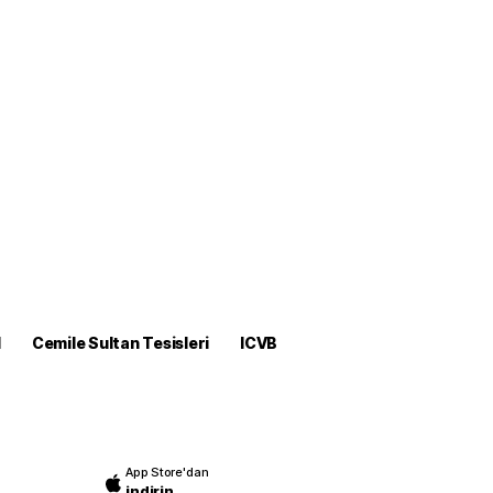
M
Cemile Sultan Tesisleri
ICVB
App Store'dan
indirin