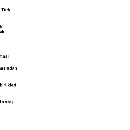
r Türk
ı!
ak'
şması
masından
irlikleri
ta staj