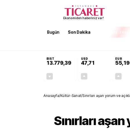
Ekonomiden haberiniz var!
Bugün
Son Dakika
Finans
EKST
SON DAKİKA
İran'dan Hürmüz Boğazı şartı! 'Düzelene ka
BIST
USD
EUR
13.779,39
47,71
55,19
-0,14%
+0,18%
-19,42
0,09
Anasayfa
/
Kültür-Sanat
/
Sınırları aşan yorum ve açık
Sınırları aşan