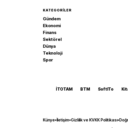
KATEGORILER
Gündem
Ekonomi
Finans
Sektörel
Dünya
Teknoloji
Spor
İTOTAM
BTM
SoftITo
Kit
Künye
•
İletişim
•
Gizlilik ve KVKK Politikası
•
Doğr