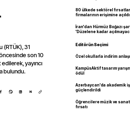
80 ülkede sektörel fırsatla
r
firmalarının erişimine açıldı
İran'dan Hürmüz Boğazı şart
'Düzelene kadar açılmayac
Editörün Seçimi
u (RTÜK), 31
 öncesinde son 10
Özel okullarla indirim anla
 edilerek, yayıncı
KampüsAktif tasarım yarış
da bulundu.
ödül
Azerbaycan'da akademik işb
güçlendirildi
N
Öğrencilere müzik ve sanat
fırsatı