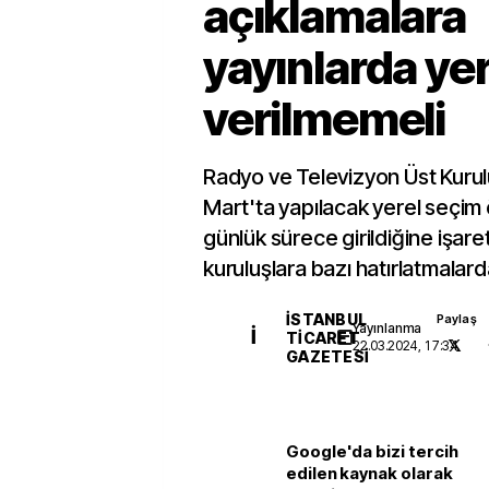
açıklamalara
yayınlarda ye
verilmemeli
Radyo ve Televizyon Üst Kurul
Mart'ta yapılacak yerel seçim
günlük sürece girildiğine işaret
kuruluşlara bazı hatırlatmalar
İSTANBUL
Paylaş
Yayınlanma
İ
TICARET
22.03.2024, 17:34
GAZETESI
Google'da bizi tercih
edilen kaynak olarak