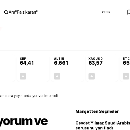
Ara
"
Faiz kararı
"
Ctrl K
RA
dar açılmayacak'
Cevdet Yılmaz Suudi Arabistan ve KAAN sorusunu yanıtla
GBP
ALTIN
XAGUSD
BTC
64,41
6.661
63,57
65
+0,32%
+0,38%
+2,59%
+3,37%
0,18
0,24
167,96
2,07
lamalara yayınlarda yer verilmemeli
Manşetten Seçmeler
 yorum ve
Cevdet Yılmaz Suudi Arabi
sorusunu yanıtladı