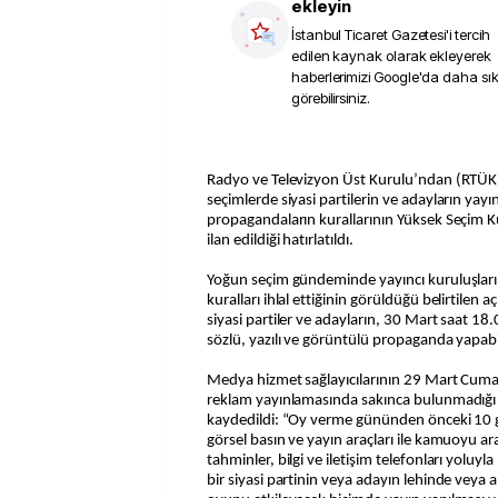
ekleyin
İstanbul Ticaret Gazetesi
'i tercih
edilen kaynak olarak ekleyerek
haberlerimizi Google'da daha sı
görebilirsiniz.
Radyo ve Televizyon Üst Kurulu’ndan (RTÜK)
seçimlerde siyasi partilerin ve adayların yayı
propagandaların kurallarının Yüksek Seçim K
ilan edildiği hatırlatıldı.
Yoğun seçim gündeminde yayıncı kuruluşları
kuralları ihlal ettiğinin görüldüğü belirtilen 
siyasi partiler ve adayların, 30 Mart saat 18
sözlü, yazılı ve görüntülü propaganda yapabil
Medya hizmet sağlayıcılarının 29 Mart Cuma 
reklam yayınlamasında sakınca bulunmadığı b
kaydedildi: “Oy verme gününden önceki 10 gün
görsel basın ve yayın araçları ile kamuoyu ara
tahminler, bilgi ve iletişim telefonları yoluyl
bir siyasi partinin veya adayın lehinde veya