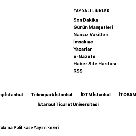
FAYDALI LINKLER
Son Dakika
Günün Manşetleri
Namaz Vakitleri
İmsakiye
Yazarlar
e-Gazete
Haber Site Haritası
RSS
ap İstanbul
Teknopark İstanbul
İDTM İstanbul
İTOSA
İstanbul Ticaret Üniversitesi
ulama Politikası
•
Yayın İlkeleri