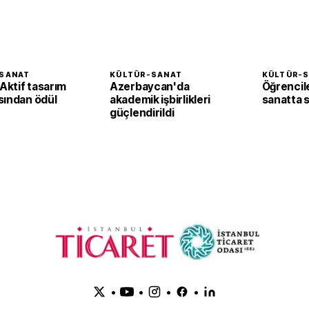
SANAT
KÜLTÜR-SANAT
KÜLTÜR-
ktif tasarım
Azerbaycan'da
Öğrencil
sından ödül
akademik işbirlikleri
sanatta st
güçlendirildi
•
•
•
•