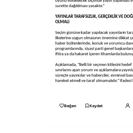
oyunu etkileyecek biçimde yayın yapılması v
surette dağıtılması yasaktır.”
YAYINLAR TARAFSIZLIK, GERÇEKLİK VE DO
OLMALI
Seçim gününe kadar yapılacak yayınların taraf
ilkelerine uygun olmasının önemine dikkat çe
haber bültenlerinde, konuk ve yorumcu dave
programlarında, siyasi parti genel başkanlar
iftira ya da hakaret içeren ithamlarda bulunul
Açıklamada, "Belli bir seçmen kitlesini hedef al
sınırlarını aşan yorum ve açıklamalara yayınl
süreçte yayıncılar ve haberciler, evrensel bası
hareket etmeli ve taraf olmamalıdır." ifadesi k
Beğen
Kaydet