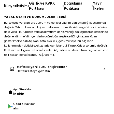
Gizlilik ve KVKK
Doğrulama
Yayın
Künye
•
İletişim
•
•
•
Politikası
Politikası
İlkeleri
YASAL UYARI VE SORUMLULUK REDDİ
Bu sayfada yer alan bilgi, yorum ve içerikler yatırım danışmanlığı kapsamında
değildir. Yatırım kararları, kişisel mali durumunuz ile risk ve getiri tercihlerinize
göre yetkili kurumlarla yapılacak yatırım danışmanlığı sözleşmesi çerçevesinde
değerlendirilmelidir. İçeriklerin doğruluğu ve güncelliği için azami özen
gösterilmekle birlikte, olası hata, eksiklik, gecikme veya bu bilgilerin
kullanımından doğabilecek zararlardan İstanbul Ticaret Odası sorumlu değildir.
BIST isim ve logosu ile Borsa İstanbul A.Ş. adına açıklanan tüm bilgi ve verilerin
telif hakları Borsa İstanbul A.Ş.’ye aittir.
Haftalık yeni kurulan şirketler
Haftalık listeye göz atın
App Store'dan
indirin
Google Play'den
alın