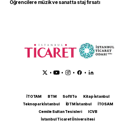
Öğrencilere müzik ve sanatta staj fırsatı
•
•
•
•
İTOTAM
BTM
SoftITo
Kitap İstanbul
Teknopark İstanbul
İDTM İstanbul
İTOSAM
Cemile Sultan Tesisleri
ICVB
İstanbul Ticaret Üniversitesi