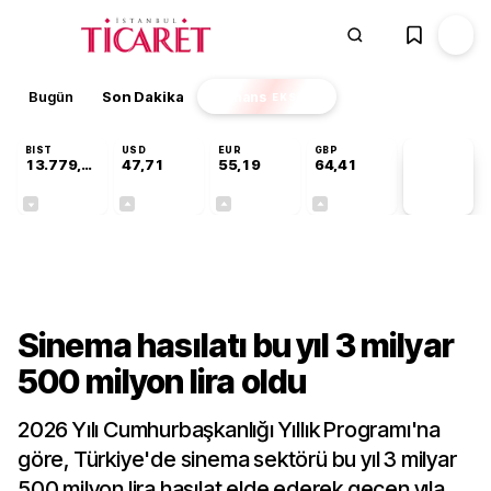
Bugün
Son Dakika
Finans
EKSTRA
BIST
USD
EUR
GBP
13.779,39
47,71
55,19
64,41
PİYASA
VERİLERİ
-0,14%
+0,18%
+0,32%
+0,38%
Kültür-Sanat
Sinema hasılatı bu yıl 3 milyar
500 milyon lira oldu
2026 Yılı Cumhurbaşkanlığı Yıllık Programı'na
göre, Türkiye'de sinema sektörü bu yıl 3 milyar
500 milyon lira hasılat elde ederek geçen yıla