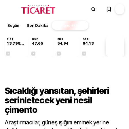
Bugün
Son Dakika
Finans
EKSTRA
BIST
USD
EUR
GBP
13.798,82
47,65
54,94
64,13
PİYASA
VERİLERİ
+0,70%
+0,04%
-0,14%
-0,07%
Sektörel
Sıcaklığı yansıtan, şehirleri
serinletecek yeni nesil
çimento
Araştırmacılar, güneş ışığını emmek yerine