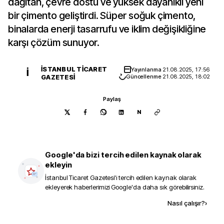
dağıtan, çevre dostu ve yüksek dayanıklı yeni
bir çimento geliştirdi. Süper soğuk çimento,
binalarda enerji tasarrufu ve iklim değişikliğine
karşı çözüm sunuyor.
İSTANBUL TICARET
Yayınlanma
21.08.2025, 17:56
İ
GAZETESI
Güncellenme
21.08.2025, 18:02
Paylaş
N
Google'da bizi tercih edilen kaynak olarak
ekleyin
İstanbul Ticaret Gazetesi
'i tercih edilen kaynak olarak
ekleyerek haberlerimizi Google'da daha sık görebilirsiniz.
Kaynak ekle
Nasıl çalışır?
›