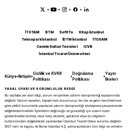
•
•
•
•
İTOTAM
BTM
SoftITo
Kitap İstanbul
Teknopark İstanbul
İDTM İstanbul
İTOSAM
Cemile Sultan Tesisleri
ICVB
İstanbul Ticaret Üniversitesi
Gizlilik ve KVKK
Doğrulama
Yayın
Künye
•
İletişim
•
•
•
Politikası
Politikası
İlkeleri
YASAL UYARI VE SORUMLULUK REDDİ
Bu sayfada yer alan bilgi, yorum ve içerikler yatırım danışmanlığı kapsamında
değildir. Yatırım kararları, kişisel mali durumunuz ile risk ve getiri tercihlerinize
göre yetkili kurumlarla yapılacak yatırım danışmanlığı sözleşmesi çerçevesinde
değerlendirilmelidir. İçeriklerin doğruluğu ve güncelliği için azami özen
gösterilmekle birlikte, olası hata, eksiklik, gecikme veya bu bilgilerin
kullanımından doğabilecek zararlardan İstanbul Ticaret Odası sorumlu değildir.
BIST isim ve logosu ile Borsa İstanbul A.Ş. adına açıklanan tüm bilgi ve verilerin