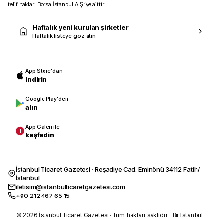
telif hakları Borsa İstanbul A.Ş.’ye aittir.
Haftalık yeni kurulan şirketler
Haftalık listeye göz atın
App Store'dan
indirin
Google Play'den
alın
App Galeri ile
keşfedin
İstanbul Ticaret Gazetesi · Reşadiye Cad. Eminönü 34112 Fatih/
İstanbul
iletisim@istanbulticaretgazetesi.com
+90 212 467 65 15
© 2026 İstanbul Ticaret Gazetesi · Tüm hakları saklıdır · Bir İstanbul