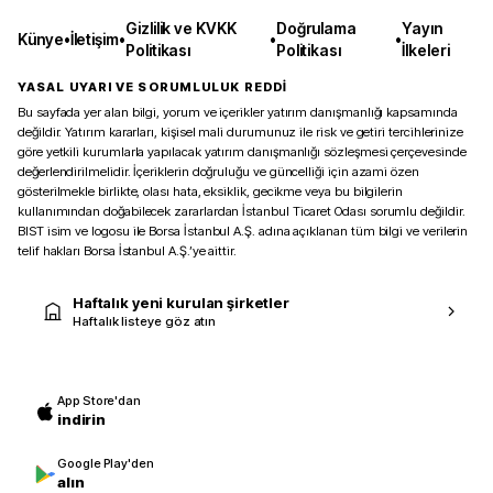
Gizlilik ve KVKK
Doğrulama
Yayın
Künye
•
İletişim
•
•
•
Politikası
Politikası
İlkeleri
YASAL UYARI VE SORUMLULUK REDDİ
Bu sayfada yer alan bilgi, yorum ve içerikler yatırım danışmanlığı kapsamında
değildir. Yatırım kararları, kişisel mali durumunuz ile risk ve getiri tercihlerinize
göre yetkili kurumlarla yapılacak yatırım danışmanlığı sözleşmesi çerçevesinde
değerlendirilmelidir. İçeriklerin doğruluğu ve güncelliği için azami özen
gösterilmekle birlikte, olası hata, eksiklik, gecikme veya bu bilgilerin
kullanımından doğabilecek zararlardan İstanbul Ticaret Odası sorumlu değildir.
BIST isim ve logosu ile Borsa İstanbul A.Ş. adına açıklanan tüm bilgi ve verilerin
telif hakları Borsa İstanbul A.Ş.’ye aittir.
Haftalık yeni kurulan şirketler
Haftalık listeye göz atın
App Store'dan
indirin
Google Play'den
alın