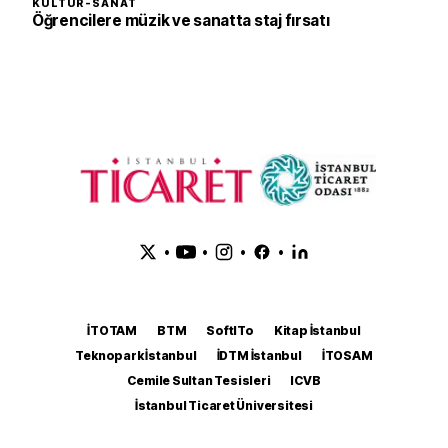
KÜLTÜR-SANAT
Öğrencilere müzik ve sanatta staj fırsatı
•
•
•
•
İTOTAM
BTM
SoftITo
Kitap İstanbul
Teknopark İstanbul
İDTM İstanbul
İTOSAM
Cemile Sultan Tesisleri
ICVB
İstanbul Ticaret Üniversitesi