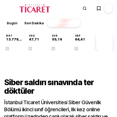
Bugün
Son Dakika
Finans
EKSTRA
BIST
USD
EUR
GBP
13.779,39
47,71
55,19
64,41
PİYASA
VERİLERİ
-0,14%
+0,18%
+0,32%
+0,38%
Kültür-Sanat
Siber saldırı sınavında ter
döktüler
İstanbul Ticaret Üniversitesi Siber Güvenlik
Bölümü ikinci sınıf öğrencileri, ilk kez online
platform üzerinden canlı olarak siber saldırı ve