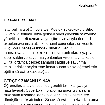
Kaynak ekle
Nasıl çalışır?
›
ERTAN ERYILMAZ
İstanbul Ticaret Üniversitesi Meslek Yüksekokulu Siber
Güvenlik Bölümü, hızla gelişen siber güvenlik sektörüne
yönelik nitelikli uzmanlar yetiştirme amacıyla önemli bir
uygulamaya imza attı. İkinci sınıf öğrencileri, üniversitenin
Küçükyalı Yerleşkesi’ndeki siber güvenlik
laboratuvarlarında ilk kez online ve canlı olarak yapılan
siber saldırı ve savunma yöntemleri vize sınavına katıldı.
Dijital ortamda gerçek zamanlı saldırı ve savunma
tekniklerini deneyimleme fırsatı sunan sınav, öğrencilerin
eğitim sürecine katkı sağladı.
GERÇEK ZAMANLI SINAV
Öğrenciler, sınav öncesinde gerekli teknik altyapıyı
hazırlayarak, CyberExam platformu aracılığıyla sanal
makinalar üzerinde teorik bilgilerini pratik becerilere
dönüştürme fırsatı buldu. Sınav süresince network tarama,
zafiyet analizi ve sömürü işlemlerini gerçekleştirerek,