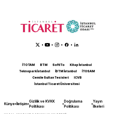
•
•
•
•
İTOTAM
BTM
SoftITo
Kitap İstanbul
Teknopark İstanbul
İDTM İstanbul
İTOSAM
Cemile Sultan Tesisleri
ICVB
İstanbul Ticaret Üniversitesi
Gizlilik ve KVKK
Doğrulama
Yayın
Künye
•
İletişim
•
•
•
Politikası
Politikası
İlkeleri