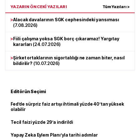
YAZARIN ÖNCEKİ YAZILARI
Tüm Yazıları >
>
Alacak davalarının SGK cephesindeki yansıması
(
7.08.2026
)
>
Fiili çalışma yoksa SGK borç çıkaramaz! Yargıtay
kararları
(
24.07.2026
)
>
Şirket ortaklarının sigortalılığı ne zaman biter, nasıl
bildirilir?
(
10.07.2026
)
Editörün Seçimi
Fed’de sürpriz faiz artışı ihtimali yüzde 40’tan yüksek
olabilir
Tecil faizi yüzde 29’a indirildi
Yapay Zeka Eylem Planı’yla tarihi adımlar