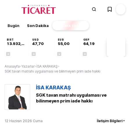
Bugün
Son Dakika
Finans
EKSTRA
BIST
USD
EUR
GBP
13.932,50
47,70
55,00
64,19
PİYASA
VERİLERİ
+0,97%
+0,17%
-0,02%
+0,03%
Anasayfa
>
Yazarlar
>
İSA KARAKAŞ
>
SGK tavan matrahı uygulaması ve bilinmeyen prim iade hakkı
İSA KARAKAŞ
SGK tavan matrahı uygulaması ve
bilinmeyen prim iade hakkı
12 Haziran 2026 Cuma
İletişim Bilgileri