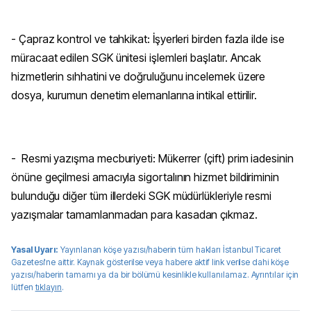
- Çapraz kontrol ve tahkikat: İşyerleri birden fazla ilde ise
müracaat edilen SGK ünitesi işlemleri başlatır. Ancak
hizmetlerin sıhhatini ve doğruluğunu incelemek üzere
dosya, kurumun denetim elemanlarına intikal ettirilir.
- Resmi yazışma mecburiyeti: Mükerrer (çift) prim iadesinin
önüne geçilmesi amacıyla sigortalının hizmet bildiriminin
bulunduğu diğer tüm illerdeki SGK müdürlükleriyle resmi
yazışmalar tamamlanmadan para kasadan çıkmaz.
Yasal Uyarı:
Yayınlanan köşe yazısı/haberin tüm hakları
İstanbul Ticaret
Gazetesi
'ne aittir. Kaynak gösterilse veya habere aktif link verilse dahi köşe
yazısı/haberin tamamı ya da bir bölümü kesinlikle kullanılamaz. Ayrıntılar için
lütfen
tıklayın
.