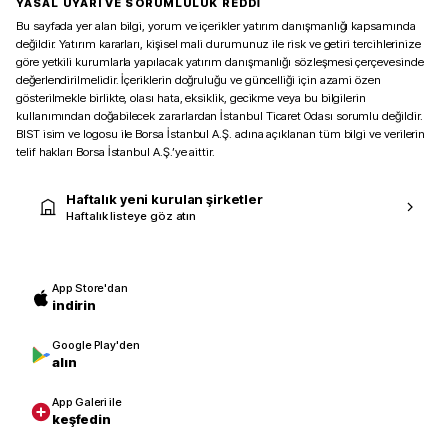
YASAL UYARI VE SORUMLULUK REDDİ
Bu sayfada yer alan bilgi, yorum ve içerikler yatırım danışmanlığı kapsamında
değildir. Yatırım kararları, kişisel mali durumunuz ile risk ve getiri tercihlerinize
göre yetkili kurumlarla yapılacak yatırım danışmanlığı sözleşmesi çerçevesinde
değerlendirilmelidir. İçeriklerin doğruluğu ve güncelliği için azami özen
gösterilmekle birlikte, olası hata, eksiklik, gecikme veya bu bilgilerin
kullanımından doğabilecek zararlardan İstanbul Ticaret Odası sorumlu değildir.
BIST isim ve logosu ile Borsa İstanbul A.Ş. adına açıklanan tüm bilgi ve verilerin
telif hakları Borsa İstanbul A.Ş.’ye aittir.
Haftalık yeni kurulan şirketler
Haftalık listeye göz atın
App Store'dan
indirin
Google Play'den
alın
App Galeri ile
keşfedin