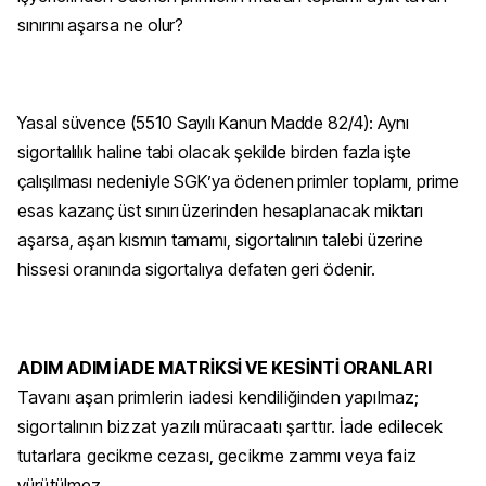
sınırını aşarsa ne olur?
Yasal süvence (5510 Sayılı Kanun Madde 82/4): Aynı
sigortalılık haline tabi olacak şekilde birden fazla işte
çalışılması nedeniyle SGK’ya ödenen primler toplamı, prime
esas kazanç üst sınırı üzerinden hesaplanacak miktarı
aşarsa, aşan kısmın tamamı, sigortalının talebi üzerine
hissesi oranında sigortalıya defaten geri ödenir.
ADIM ADIM İADE MATRİKSİ VE KESİNTİ ORANLARI
Tavanı aşan primlerin iadesi kendiliğinden yapılmaz;
sigortalının bizzat yazılı müracaatı şarttır. İade edilecek
tutarlara gecikme cezası, gecikme zammı veya faiz
yürütülmez.