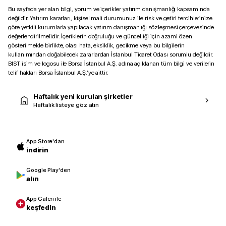
Bu sayfada yer alan bilgi, yorum ve içerikler yatırım danışmanlığı kapsamında
değildir. Yatırım kararları, kişisel mali durumunuz ile risk ve getiri tercihlerinize
göre yetkili kurumlarla yapılacak yatırım danışmanlığı sözleşmesi çerçevesinde
değerlendirilmelidir. İçeriklerin doğruluğu ve güncelliği için azami özen
gösterilmekle birlikte, olası hata, eksiklik, gecikme veya bu bilgilerin
kullanımından doğabilecek zararlardan İstanbul Ticaret Odası sorumlu değildir.
BIST isim ve logosu ile Borsa İstanbul A.Ş. adına açıklanan tüm bilgi ve verilerin
telif hakları Borsa İstanbul A.Ş.’ye aittir.
Haftalık yeni kurulan şirketler
Haftalık listeye göz atın
App Store'dan
indirin
Google Play'den
alın
App Galeri ile
keşfedin