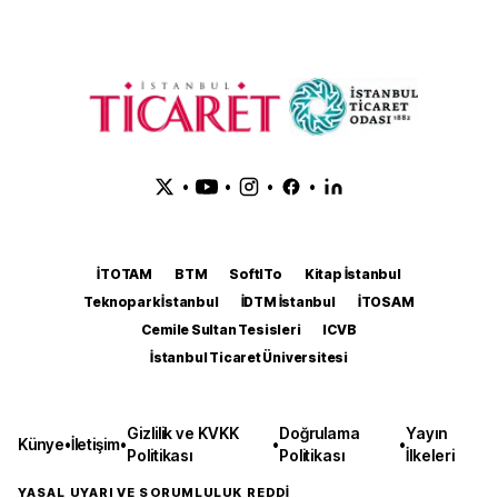
•
•
•
•
İTOTAM
BTM
SoftITo
Kitap İstanbul
Teknopark İstanbul
İDTM İstanbul
İTOSAM
Cemile Sultan Tesisleri
ICVB
İstanbul Ticaret Üniversitesi
Gizlilik ve KVKK
Doğrulama
Yayın
Künye
•
İletişim
•
•
•
Politikası
Politikası
İlkeleri
YASAL UYARI VE SORUMLULUK REDDİ