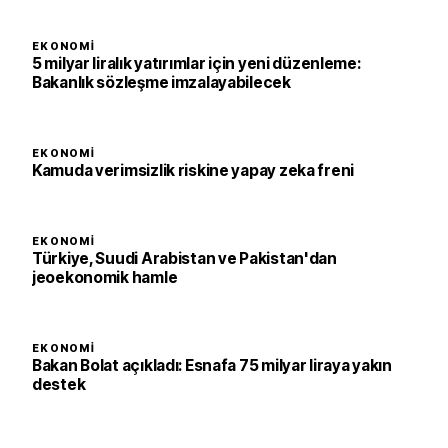
EKONOMI
5 milyar liralık yatırımlar için yeni düzenleme:
Bakanlık sözleşme imzalayabilecek
EKONOMI
Kamuda verimsizlik riskine yapay zeka freni
EKONOMI
Türkiye, Suudi Arabistan ve Pakistan'dan
jeoekonomik hamle
EKONOMI
Bakan Bolat açıkladı: Esnafa 75 milyar liraya yakın
destek