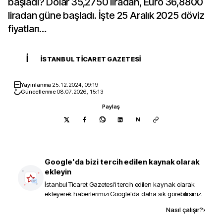
başladı? Dolar 35,2750 liradan, Euro 36,8800
liradan güne başladı. İşte 25 Aralık 2025 döviz
fiyatları…
İ
İSTANBUL TICARET GAZETESI
Yayınlanma
25.12.2024, 09:19
Güncellenme
08.07.2026, 15:13
Paylaş
N
Google'da bizi tercih edilen kaynak olarak
ekleyin
İstanbul Ticaret Gazetesi
'i tercih edilen kaynak olarak
ekleyerek haberlerimizi Google'da daha sık görebilirsiniz.
Kaynak ekle
Nasıl çalışır?
›