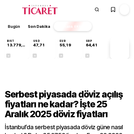
Bugün
Son Dakika
Finans
EKSTRA
BIST
USD
EUR
GBP
13.779,39
47,71
55,19
64,41
PİYASA
VERİLERİ
-0,14%
+0,18%
+0,32%
+0,38%
Ekonomi
Serbest piyasada döviz açılış
fiyatları ne kadar? İşte 25
Aralık 2025 döviz fiyatları
İstanbul’da serbest piyasada döviz güne nasıl