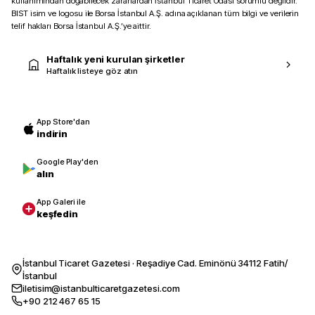
kullanımından doğabilecek zararlardan İstanbul Ticaret Odası sorumlu değildir.
BIST isim ve logosu ile Borsa İstanbul A.Ş. adına açıklanan tüm bilgi ve verilerin
telif hakları Borsa İstanbul A.Ş.’ye aittir.
Haftalık yeni kurulan şirketler
Haftalık listeye göz atın
App Store'dan
indirin
Google Play'den
alın
App Galeri ile
keşfedin
İstanbul Ticaret Gazetesi · Reşadiye Cad. Eminönü 34112 Fatih/
İstanbul
iletisim@istanbulticaretgazetesi.com
+90 212 467 65 15