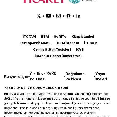
•
•
•
•
İTOTAM
BTM
SoftITo
Kitap İstanbul
Teknopark İstanbul
İDTM İstanbul
İTOSAM
Cemile Sultan Tesisleri
ICVB
İstanbul Ticaret Üniversitesi
Gizlilik ve KVKK
Doğrulama
Yayın
Künye
•
İletişim
•
•
•
Politikası
Politikası
İlkeleri
YASAL UYARI VE SORUMLULUK REDDİ
Bu sayfada yer alan bilgi, yorum ve içerikler yatırım danışmanlığı kapsamında
değildir. Yatırım kararları, kişisel mali durumunuz ile risk ve getiri tercihlerinize
göre yetkili kurumlarla yapılacak yatırım danışmanlığı sözleşmesi çerçevesinde
değerlendirilmelidir. İçeriklerin doğruluğu ve güncelliği için azami özen
gösterilmekle birlikte, olası hata, eksiklik, gecikme veya bu bilgilerin