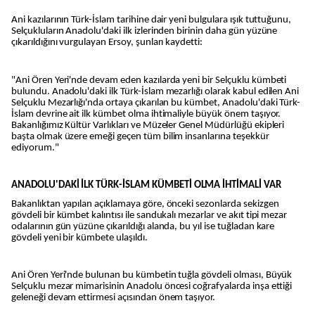
Ani kazılarının Türk-İslam tarihine dair yeni bulgulara ışık tuttuğunu,
Selçukluların Anadolu'daki ilk izlerinden birinin daha gün yüzüne
çıkarıldığını vurgulayan Ersoy, şunları kaydetti:
"Ani Ören Yeri'nde devam eden kazılarda yeni bir Selçuklu kümbeti
bulundu. Anadolu'daki ilk Türk-İslam mezarlığı olarak kabul edilen Ani
Selçuklu Mezarlığı'nda ortaya çıkarılan bu kümbet, Anadolu'daki Türk-
İslam devrine ait ilk kümbet olma ihtimaliyle büyük önem taşıyor.
Bakanlığımız Kültür Varlıkları ve Müzeler Genel Müdürlüğü ekipleri
başta olmak üzere emeği geçen tüm bilim insanlarına teşekkür
ediyorum."
ANADOLU'DAKİ İLK TÜRK-İSLAM KÜMBETİ OLMA İHTİMALİ VAR
Bakanlıktan yapılan açıklamaya göre, önceki sezonlarda sekizgen
gövdeli bir kümbet kalıntısı ile sandukalı mezarlar ve akıt tipi mezar
odalarının gün yüzüne çıkarıldığı alanda, bu yıl ise tuğladan kare
gövdeli yeni bir kümbete ulaşıldı.
Ani Ören Yeri'nde bulunan bu kümbetin tuğla gövdeli olması, Büyük
Selçuklu mezar mimarisinin Anadolu öncesi coğrafyalarda inşa ettiği
geleneği devam ettirmesi açısından önem taşıyor.