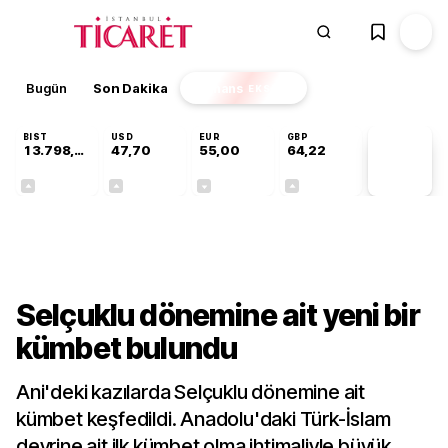
Bugün
Son Dakika
Finans
EKSTRA
BIST
USD
EUR
GBP
13.798,82
47,70
55,00
64,22
PİYASA
VERİLERİ
+0,70%
+0,16%
-0,03%
+0,07%
Kültür-Sanat
Selçuklu dönemine ait yeni bir
kümbet bulundu
Ani'deki kazılarda Selçuklu dönemine ait
kümbet keşfedildi. Anadolu'daki Türk-İslam
devrine ait ilk kümbet olma ihtimaliyle büyük