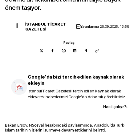
önem taşıyor.
İSTANBUL TICARET
İ
Yayınlanma
26.09.2025, 13:58
GAZETESI
Paylaş
N
Google'da bizi tercih edilen kaynak olarak
ekleyin
İstanbul Ticaret Gazetesi
'i tercih edilen kaynak olarak
ekleyerek haberlerimizi Google'da daha sık görebilirsiniz.
Kaynak ekle
Nasıl çalışır?
›
Bakan Ersoy, NSosyal hesabındaki paylaşımında, Anadolu'da Türk-
İslam tarihinin izlerini sürmeye devam ettiklerini belirtti.