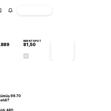
ÜYE
CANLI BORSA
Girişi
BRENTSPOT
.889
81,50
PİYASA
VERİLERİ
+0,83%
-1,55%
+0,00
-1,28
 gümüş 99.70
seldi?
eldi: ABD