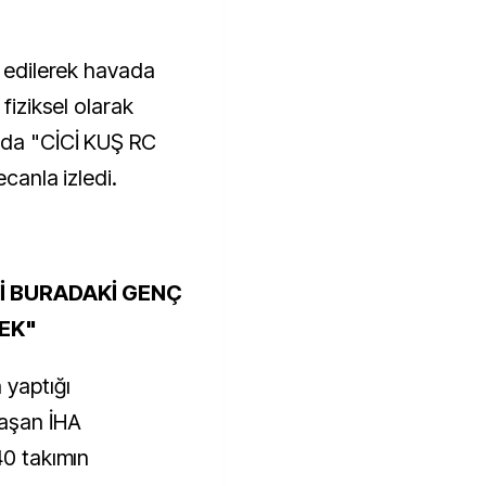
t edilerek havada
 fiziksel olarak
ada "CİCİ KUŞ RC
ecanla izledi.
İ BURADAKİ GENÇ
CEK"
 yaptığı
aşan İHA
40 takımın