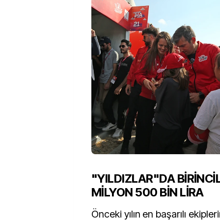
"YILDIZLAR"DA BİRİNCİ
MİLYON 500 BİN LİRA
Önceki yılın en başarılı ekipler