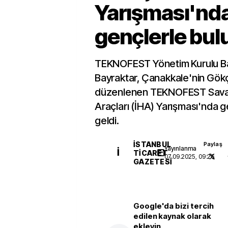
Yarışması'nd
gençlerle bul
TEKNOFEST Yönetim Kurulu Ba
Bayraktar, Çanakkale'nin Gök
düzenlenen TEKNOFEST Savaş
Araçları (İHA) Yarışması'nda g
geldi.
İSTANBUL
Paylaş
Yayınlanma
İ
TICARET
07.09.2025, 09:26
GAZETESI
Google'da bizi tercih
edilen kaynak olarak
ekleyin