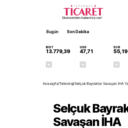
Ekonomiden haberiniz var!
Bugün
Son Dakika
Finans
EKST
BIST
USD
EUR
13.779,39
47,71
55,19
-0,14%
+0,18%
-19,42
0,09
Anasayfa
/
Teknoloji
/
Selçuk Bayraktar Savaşan İHA Ya
Selçuk Bayrak
Savaşan İHA