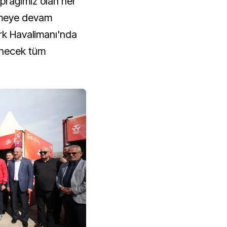
prağımız olan her
emeye devam
ürk Havalimanı'nda
necek tüm