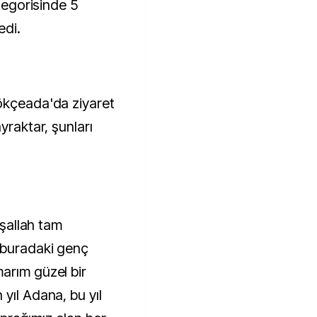
ategorisinde 5
edi.
ökçeada'da ziyaret
yraktar, şunları
nşallah tam
 buradaki genç
arım güzel bir
yıl Adana, bu yıl