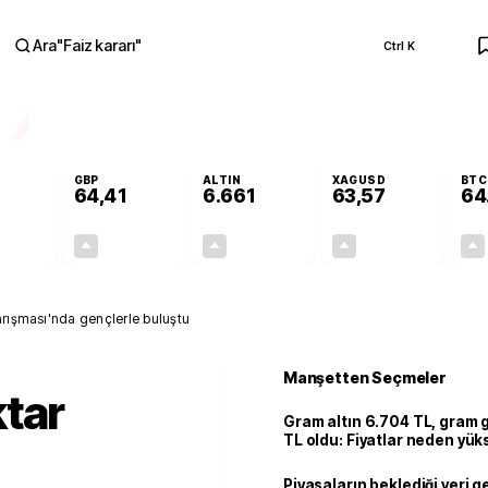
Ara
"
Faiz kararı
"
Ctrl K
RA
GBP
ALTIN
XAGUSD
BTC
64,41
6.661
63,57
64
+0,32%
+0,38%
+2,59%
+3,37%
0,18
0,24
167,96
2,07
rışması'nda gençlerle buluştu
Manşetten Seçmeler
tar
Gram altın 6.704 TL, gram
TL oldu: Fiyatlar neden yük
Piyasaların beklediği veri g