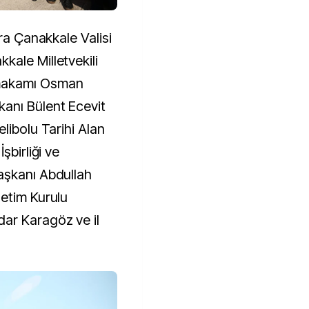
ıra Çanakkale Valisi
ale Milletvekili
makamı Osman
anı Bülent Ecevit
libolu Tarihi Alan
şbirliği ve
aşkanı Abdullah
etim Kurulu
ar Karagöz ve il