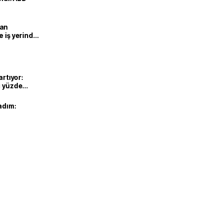
man
e iş yerinde
artıyor:
ı yüzde
adım: