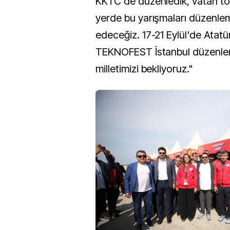
KKTC'de düzenledik, vatan to
yerde bu yarışmaları düzenl
edeceğiz. 17-21 Eylül'de Atat
TEKNOFEST İstanbul düzenle
milletimizi bekliyoruz."