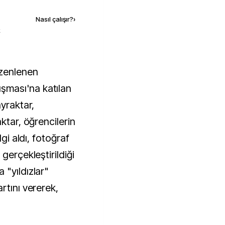
Nasıl çalışır?
›
k
ması'na katılan
ayraktar,
ktar, öğrencilerin
lgi aldı, fotoğraf
gerçekleştirildiği
 "yıldızlar"
rtını vererek,