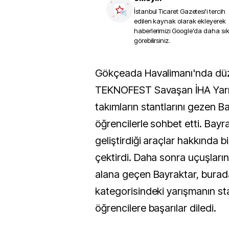
İstanbul Ticaret Gazetesi
'i tercih
edilen kaynak olarak ekleyerek
haberlerimizi Google'da daha sı
görebilirsiniz.
Gökçeada Havalimanı'nda düzenlenen
TEKNOFEST Savaşan İHA Yarış
takımların stantlarını gezen B
öğrencilerle sohbet etti. Bayra
geliştirdiği araçlar hakkında bi
çektirdi. Daha sonra uçuşların 
alana geçen Bayraktar, burada
kategorisindeki yarışmanın sta
öğrencilere başarılar diledi.