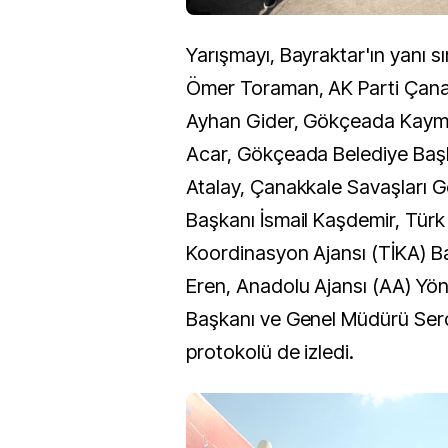
Yarışmayı, Bayraktar'ın yanı s
Ömer Toraman, AK Parti Çanakk
Ayhan Gider, Gökçeada Kay
Acar, Gökçeada Belediye Başk
Atalay, Çanakkale Savaşları Ge
Başkanı İsmail Kaşdemir, Türk İ
Koordinasyon Ajansı (TİKA) B
Eren, Anadolu Ajansı (AA) Yön
Başkanı ve Genel Müdürü Serd
protokolü de izledi.