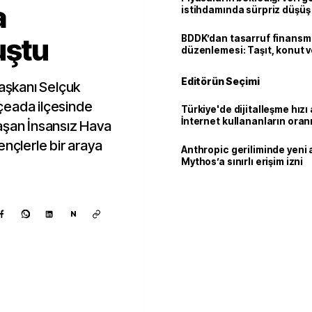
a
istihdamında sürpriz düşüş
uştu
BDDK’dan tasarruf finans
düzenlemesi: Taşıt, konut v
limitler değişti
Editörün Seçimi
şkanı Selçuk
çeada ilçesinde
Türkiye'de dijitalleşme hızı 
İnternet kullananların oran
an İnsansız Hava
92,3'e yükseldi
ençlerle bir araya
Anthropic geriliminde yeni 
Mythos’a sınırlı erişim izni
N
Kaynak ekle