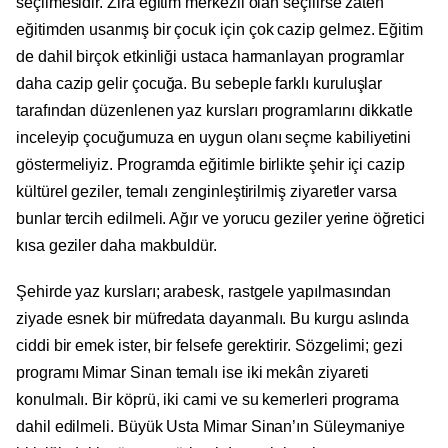
seçilmesidir. Zira eğitim merkezli olan seçilirse zaten
eğitimden usanmış bir çocuk için çok cazip gelmez. Eğitim
de dahil birçok etkinliği ustaca harmanlayan programlar
daha cazip gelir çocuğa. Bu sebeple farklı kuruluşlar
tarafından düzenlenen yaz kursları programlarını dikkatle
inceleyip çocuğumuza en uygun olanı seçme kabiliyetini
göstermeliyiz. Programda eğitimle birlikte şehir içi cazip
kültürel geziler, temalı zenginleştirilmiş ziyaretler varsa
bunlar tercih edilmeli. Ağır ve yorucu geziler yerine öğretici
kısa geziler daha makbuldür.
Şehirde yaz kursları; arabesk, rastgele yapılmasından
ziyade esnek bir müfredata dayanmalı. Bu kurgu aslında
ciddi bir emek ister, bir felsefe gerektirir. Sözgelimi; gezi
programı Mimar Sinan temalı ise iki mekân ziyareti
konulmalı. Bir köprü, iki cami ve su kemerleri programa
dahil edilmeli. Büyük Usta Mimar Sinan’ın Süleymaniye