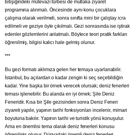
bitişiğindeki mütevazı türbesi de mutlaka ziyaret
programına alınmalı. Öncesinde aynı konu çocuklara
çalışma olarak verilmeli, sonra sınıfta mini bir çalıştay icra
edilmeli ve geziye öyle çıkılmalı. Gezi sonrasında ise iştirak
edenler gözlemlerini anlatmalı. Böylece teori pratik farkları
öğrenilmiş, bilgisi kalıcı hale gelmiş olunur.
***
Bu gezi formatı aklımıza gelen her temaya uyarlanabilir.
İstanbul, bu açılardan o kadar zengin ki seç seçebildiğin
kadar. Yine başka bir örnek verecek olursak; deniz fenerleri
teması işlenebilir. Bu alanda en iyi örnek; Şile Deniz
Feneridir. Kısa bir Şile gezisinden sonra Deniz Feneri
ziyareti yapılır, yapının tarihi fonksiyonları incelenir, mimari
boyutuna bakılır. Yapının tarihi ve turistik yönü konuşulur.
Ama en önemlisi tema olarak deniz fenerleri konusu
öğrenilmiş olunur. Dünyadaki önemli deniz fenerleri