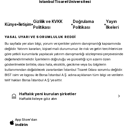
İstanbul Ticaret Üniversitesi
Gizlilik ve KVKK
Doğrulama
Yayın
Künye
•
İletişim
•
•
•
Politikası
Politikası
İlkeleri
YASAL UYARI VE SORUMLULUK REDDİ
Bu sayfada yer alan bilgi, yorum ve içerikler yatırım danışmanlığı kapsamında
değildir. Yatırım kararları, kişisel mali durumunuz ile risk ve getiri tercihlerinize
göre yetkili kurumlarla yapılacak yatırım danışmanlığı sözleşmesi çerçevesinde
değerlendirilmelidir. İçeriklerin doğruluğu ve güncelliği için azami özen
gösterilmekle birlikte, olası hata, eksiklik, gecikme veya bu bilgilerin
kullanımından doğabilecek zararlardan İstanbul Ticaret Odası sorumlu değildir.
BIST isim ve logosu ile Borsa İstanbul A.Ş. adına açıklanan tüm bilgi ve verilerin
telif hakları Borsa İstanbul A.Ş.’ye aittir.
Haftalık yeni kurulan şirketler
Haftalık listeye göz atın
App Store'dan
indirin