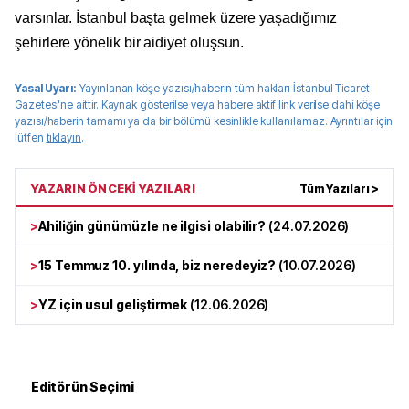
varsınlar. İstanbul başta gelmek üzere yaşadığımız
şehirlere yönelik bir aidiyet oluşsun.
Yasal Uyarı:
Yayınlanan köşe yazısı/haberin tüm hakları
İstanbul Ticaret
Gazetesi
'ne aittir. Kaynak gösterilse veya habere aktif link verilse dahi köşe
yazısı/haberin tamamı ya da bir bölümü kesinlikle kullanılamaz. Ayrıntılar için
lütfen
tıklayın
.
YAZARIN ÖNCEKİ YAZILARI
Tüm Yazıları >
>
Ahiliğin günümüzle ne ilgisi olabilir?
(
24.07.2026
)
>
15 Temmuz 10. yılında, biz neredeyiz?
(
10.07.2026
)
>
YZ için usul geliştirmek
(
12.06.2026
)
Editörün Seçimi