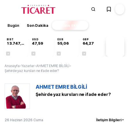
Bugün
Son Dakika
Finans
EKSTRA
BIST
USD
EUR
GBP
13.747,72
47,59
55,06
64,27
PİYASA
VERİLERİ
+0,33%
+0,06%
+0,09%
+0,26%
Anasayfa
>
Yazarlar
>
AHMET EMRE BİLGİLİ
>
Şehirde yaz kursları ne ifade eder?
AHMET EMRE BİLGİLİ
Şehirde yaz kursları ne ifade eder?
26 Haziran 2026 Cuma
İletişim Bilgileri