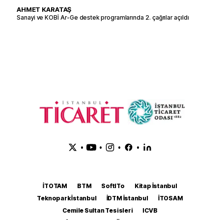
AHMET KARATAŞ
Sanayi ve KOBİ Ar-Ge destek programlarında 2. çağrılar açıldı
•
•
•
•
İTOTAM
BTM
SoftITo
Kitap İstanbul
Teknopark İstanbul
İDTM İstanbul
İTOSAM
Cemile Sultan Tesisleri
ICVB