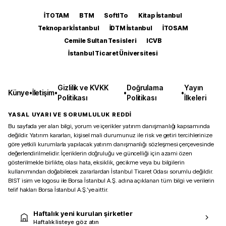
İTOTAM
BTM
SoftITo
Kitap İstanbul
Teknopark İstanbul
İDTM İstanbul
İTOSAM
Cemile Sultan Tesisleri
ICVB
İstanbul Ticaret Üniversitesi
Gizlilik ve KVKK
Doğrulama
Yayın
Künye
•
İletişim
•
•
•
Politikası
Politikası
İlkeleri
YASAL UYARI VE SORUMLULUK REDDİ
Bu sayfada yer alan bilgi, yorum ve içerikler yatırım danışmanlığı kapsamında
değildir. Yatırım kararları, kişisel mali durumunuz ile risk ve getiri tercihlerinize
göre yetkili kurumlarla yapılacak yatırım danışmanlığı sözleşmesi çerçevesinde
değerlendirilmelidir. İçeriklerin doğruluğu ve güncelliği için azami özen
gösterilmekle birlikte, olası hata, eksiklik, gecikme veya bu bilgilerin
kullanımından doğabilecek zararlardan İstanbul Ticaret Odası sorumlu değildir.
BIST isim ve logosu ile Borsa İstanbul A.Ş. adına açıklanan tüm bilgi ve verilerin
telif hakları Borsa İstanbul A.Ş.’ye aittir.
Haftalık yeni kurulan şirketler
Haftalık listeye göz atın