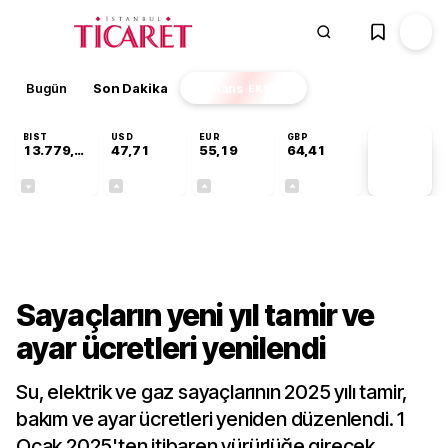
Bugün
Son Dakika
Finans
EKSTRA
BIST
USD
EUR
GBP
13.779,39
47,71
55,19
64,41
PİYASA
VERİLERİ
-0,14%
+0,18%
+0,32%
+0,38%
Sektörel
Sayaçların yeni yıl tamir ve
ayar ücretleri yenilendi
Su, elektrik ve gaz sayaçlarının 2025 yılı tamir,
bakım ve ayar ücretleri yeniden düzenlendi. 1
Ocak 2025'ten itibaren yürürlüğe girecek.