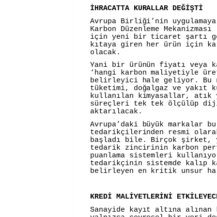
İHRACATTA KURALLAR DEĞİŞTİ
Avrupa Birliği’nin uygulamaya
Karbon Düzenleme Mekanizması 
için yeni bir ticaret şartı g
kıtaya giren her ürün için ka
olacak.
Yani bir ürünün fiyatı veya k
‘hangi karbon maliyetiyle üre
belirleyici hale geliyor. Bu 
tüketimi, doğalgaz ve yakıt k
kullanılan kimyasallar, atık 
süreçleri tek tek ölçülüp dij
aktarılacak.
Avrupa’daki büyük markalar bu
tedarikçilerinden resmi olara
başladı bile. Birçok şirket, 
tedarik zincirinin karbon per
puanlama sistemleri kullanıyo
tedarikçinin sistemde kalıp k
belirleyen en kritik unsur ha
KREDİ MALİYETLERİNİ ETKİLEYEC
Sanayide kayıt altına alınan 