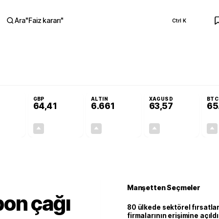
Ara
"
Faiz kararı
"
Ctrl K
RA
alet Komisyonu’nda kabul edildi
Terörsüz Türkiye Yasası teklifi Adalet Kom
GBP
ALTIN
XAGUSD
BTC
64,41
6.661
63,57
65
+0,32%
+0,38%
+2,59%
+3,37%
0,18
0,24
167,96
2,07
Manşetten Seçmeler
bon çağı
80 ülkede sektörel fırsatla
firmalarının erişimine açıldı