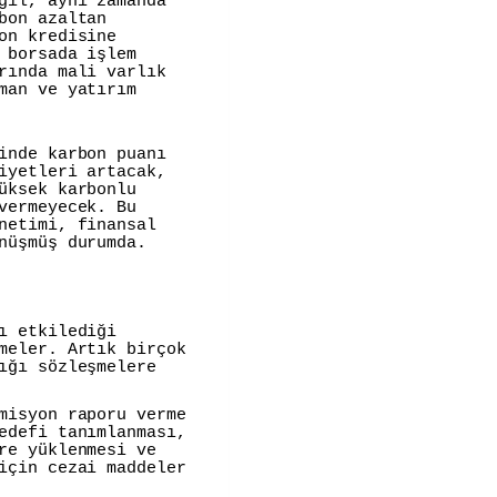
ğil, aynı zamanda
bon azaltan
on kredisine
 borsada işlem
rında mali varlık
man ve yatırım
inde karbon puanı
iyetleri artacak,
üksek karbonlu
vermeyecek. Bu
netimi, finansal
nüşmüş durumda.
ı etkilediği
meler. Artık birçok
ığı sözleşmelere
misyon raporu verme
edefi tanımlanması,
re yüklenmesi ve
için cezai maddeler