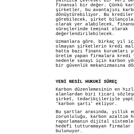
yalnızca çevresel bir veri de
finansal bir değer. Çünkü kar
şirketler, bu avantajını karb
dönüştürebiliyor. Bu krediler
görebilecek, şirket bilançola
olarak yer alabilecek, finans
süreçlerinde teminat olarak
değerlendirilebilecek.
Uzmanlara göre, birkaç yıl iç
olmayan şirketlerin kredi mal
hatta bazı finans kurumları y
üretim yapan firmalara kredi 
nedenle sanayi için karbon yö
bir güvenlik mekanizmasına dö
YENİ NESİL HUKUKİ SÜREÇ
Karbon düzenlemesinin en hızl
alanlardan biri ticari sözleş
şirket, tedarikçileriyle yapt
‘karbon şartı’ ekliyor.
Bu şartlar arasında, yıllık e
zorunluluğu, karbon azaltım h
raporlamanın dijital sistemle
hedefi tutturamayan firmalar 
bulunuyor.