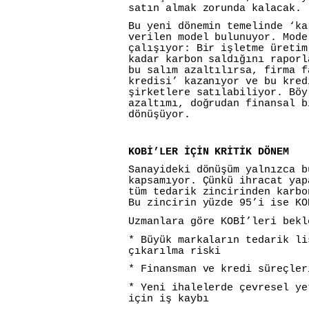
satın almak zorunda kalacak.
Bu yeni dönemin temelinde ‘ka
verilen model bulunuyor. Mode
çalışıyor: Bir işletme üretim
kadar karbon saldığını raporl
bu salım azaltılırsa, firma f
kredisi’ kazanıyor ve bu kred
şirketlere satılabiliyor. Böy
azaltımı, doğrudan finansal b
dönüşüyor.
KOBİ’LER İÇİN KRİTİK DÖNEM
Sanayideki dönüşüm yalnızca b
kapsamıyor. Çünkü ihracat yap
tüm tedarik zincirinden karbo
Bu zincirin yüzde 95’i ise KO
Uzmanlara göre KOBİ’leri bekl
* Büyük markaların tedarik li
çıkarılma riski
* Finansman ve kredi süreçler
* Yeni ihalelerde çevresel ye
için iş kaybı