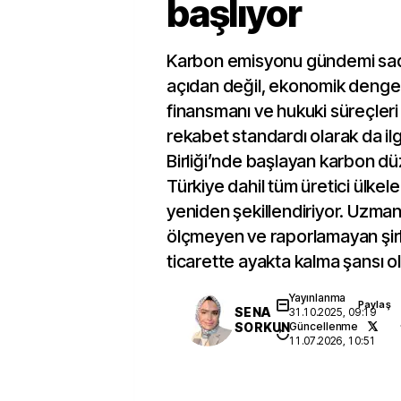
başlıyor
Karbon emisyonu gündemi sa
açıdan değil, ekonomik dengele
finansmanı ve hukuki süreçleri 
rekabet standardı olarak da ilg
Birliği’nde başlayan karbon dü
Türkiye dahil tüm üretici ülkel
yeniden şekillendiriyor. Uzma
ölçmeyen ve raporlamayan şirk
ticarette ayakta kalma şansı 
Yayınlanma
Paylaş
SENA
31.10.2025, 09:19
SORKUN
Güncellenme
11.07.2026, 10:51