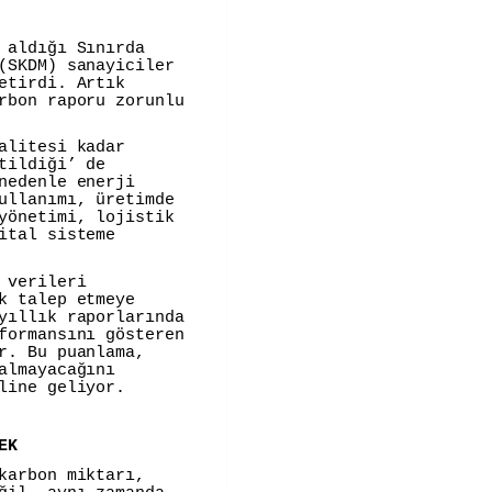
 aldığı Sınırda
(SKDM) sanayiciler
etirdi. Artık
rbon raporu zorunlu
alitesi kadar
tildiği’ de
nedenle enerji
ullanımı, üretimde
yönetimi, lojistik
ital sisteme
 verileri
k talep etmeye
yıllık raporlarında
formansını gösteren
r. Bu puanlama,
almayacağını
line geliyor.
EK
karbon miktarı,