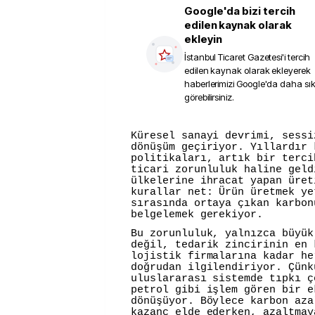
Google'da bizi tercih
edilen kaynak olarak
ekleyin
İstanbul Ticaret Gazetesi
'i tercih
edilen kaynak olarak ekleyerek
haberlerimizi Google'da daha sı
görebilirsiniz.
Küresel sanayi devrimi, sessiz ama çok köklü bir
dönüşüm geçiriyor. Yıllardır 
politikaları, artık bir terci
ticari zorunluluk haline geld
ülkelerine ihracat yapan üret
kurallar net: Ürün üretmek ye
sırasında ortaya çıkan karbon
belgelemek gerekiyor.
Bu zorunluluk, yalnızca büyük
değil, tedarik zincirinin en 
lojistik firmalarına kadar he
doğrudan ilgilendiriyor. Çünk
uluslararası sistemde tıpkı ç
petrol gibi işlem gören bir e
dönüşüyor. Böylece karbon aza
kazanç elde ederken, azaltmay