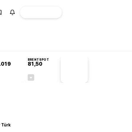
ÜYE
CANLI BORSA
Girişi
isyonu’nda kabul edildi
BRENTSPOT
.019
81,50
PİYASA
VERİLERİ
+0,09%
-1,55%
+0,00
-1,28
r Türk