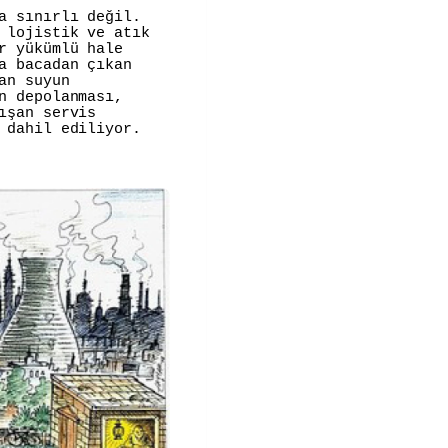
a sınırlı değil.
 lojistik ve atık
r yükümlü hale
a bacadan çıkan
an suyun
n depolanması,
ışan servis
 dahil ediliyor.