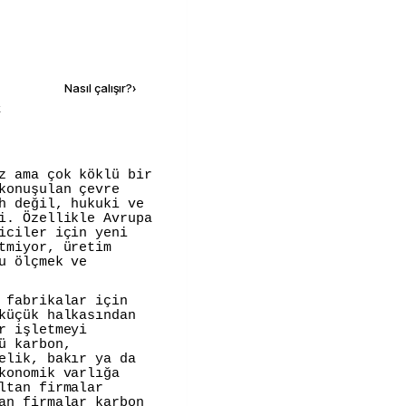
Kaynak ekle
Nasıl çalışır?
›
k
konuşulan çevre
h değil, hukuki ve
i. Özellikle Avrupa
iciler için yeni
tmiyor, üretim
u ölçmek ve
 fabrikalar için
küçük halkasından
r işletmeyi
ü karbon,
elik, bakır ya da
konomik varlığa
ltan firmalar
an firmalar karbon