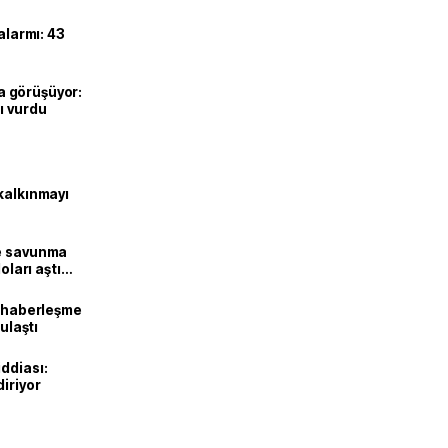
alarmı: 43
’la görüşüyor:
ı vurdu
kalkınmayı
ne savunma
oları aştı
k haberleşme
 ulaştı
ddiası:
diriyor