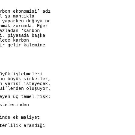
rbon ekonomisi’ adı
l şu mantıkla
 yaparken doğaya ne
amak zorunda. Eğer
azladan ‘karbon
i, piyasada başka
lece karbon
ir gelir kalemine
üyük işletmeleri
an büyük şirketler,
n verisi isteyecek.
Bİ’lerden oluşuyor.
eyen üç temel risk:
stelerinden
inde ek maliyet
terlilik arandığı