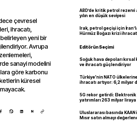
ABD’de kritik petrol rezervi 
yılın en düşük seviyesi
dece çevresel
ri, ihracatı,
Irak, petrol geçişi için İran
Hürmüz Boğazı krizi ihracat
belirleyen yeni bir
ilendiriyor. Avrupa
Editörün Seçimi
zenlemeleri,
Soğuk hava depoları kırsal 
erde sanayi modelini
ve ihracatı güçlendiriyor
nlara göre karbonu
Türkiye'nin NATO ülkeleri
etlerin küresel
ihracatı artıyor: 6,2 milyar d
milyar doları aştı
olmayacak.
5G rekor getirdi: Elektroni
yatırımları 263 milyar liraya
N
Uluslararası basında KAAN i
Mısır satın almayı değerlen