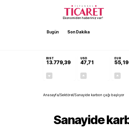
Ekonomiden haberiniz var!
Bugün
Son Dakika
Finans
EKST
SON DAKİKA
Terörsüz Türkiye Yasası teklifi Ad
BIST
USD
EUR
13.779,39
47,71
55,19
-0,14%
+0,18%
-19,42
0,09
Anasayfa
/
Sektörel
/
Sanayide karbon çağı başlıyor
Sanayide kar