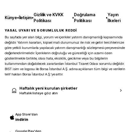
Gizlilik ve KVKK
Doğrulama
Yayın
Künye
•
İletişim
•
•
•
Politikası
Politikası
İlkeleri
YASAL UYARI VE SORUMLULUK REDDİ
Bu sayfada yer alan bilgi, yorum ve içerikler yatırım danışmanlığı kapsamında
değildir. Yatırım kararları, kişisel mali durumunuz ile risk ve getiri tercihlerinize
göre yetkili kurumlarla yapılacak yatırım danışmanlığı sözleşmesi çerçevesinde
değerlendirilmelidir. İçeriklerin doğruluğu ve güncelliği için azami özen
gösterilmekle birlikte, olası hata, eksiklik, gecikme veya bu bilgilerin
kullanımından doğabilecek zararlardan İstanbul Ticaret Odası sorumlu değildir.
BIST isim ve logosu ile Borsa İstanbul A.Ş. adına açıklanan tüm bilgi ve verilerin
telif hakları Borsa İstanbul A.Ş.’ye aittir.
Haftalık yeni kurulan şirketler
Haftalık listeye göz atın
App Store'dan
indirin
Google Play'den