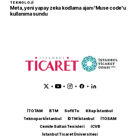
TEKNOLOJI
Meta, yeni yapay zeka kodlama ajanı 'Muse code'u
kullanıma sundu
•
•
•
•
İTOTAM
BTM
SoftITo
Kitap İstanbul
Teknopark İstanbul
İDTM İstanbul
İTOSAM
Cemile Sultan Tesisleri
ICVB
İstanbul Ticaret Üniversitesi