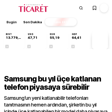
Bugün
Son Dakika
Finans
EKSTRA
BIST
USD
EUR
GBP
13.779,39
47,71
55,19
64,41
PİYASA
VERİLERİ
-0,14%
+0,18%
+0,32%
+0,38%
Teknoloji
Samsung bu yıl üçe katlanan
telefon piyasaya sürebilir
Samsung’un yeni katlanabilir telefonları
tanıtmasının hemen ardından, şirketin bu yıl
içinde üçe katlanabilen bir model daha piyasaya