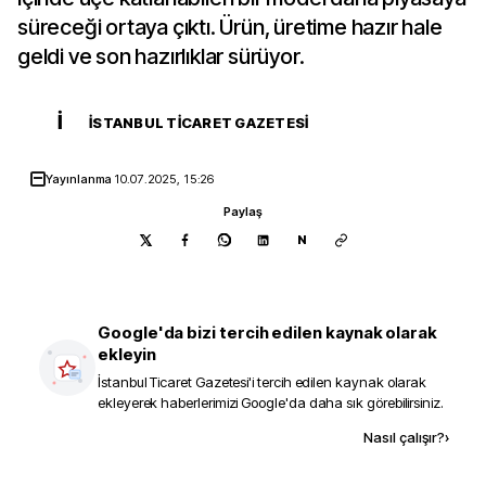
süreceği ortaya çıktı. Ürün, üretime hazır hale
geldi ve son hazırlıklar sürüyor.
İ
İSTANBUL TICARET GAZETESI
Yayınlanma
10.07.2025, 15:26
Paylaş
N
Google'da bizi tercih edilen kaynak olarak
ekleyin
İstanbul Ticaret Gazetesi
'i tercih edilen kaynak olarak
ekleyerek haberlerimizi Google'da daha sık görebilirsiniz.
Kaynak ekle
Nasıl çalışır?
›