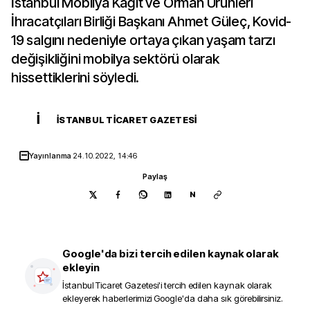
İstanbul Mobilya Kağıt ve Orman Ürünleri
İhracatçıları Birliği Başkanı Ahmet Güleç, Kovid-
19 salgını nedeniyle ortaya çıkan yaşam tarzı
değişikliğini mobilya sektörü olarak
hissettiklerini söyledi.
İ
İSTANBUL TICARET GAZETESI
Yayınlanma
24.10.2022, 14:46
Paylaş
N
Google'da bizi tercih edilen kaynak olarak
ekleyin
İstanbul Ticaret Gazetesi
'i tercih edilen kaynak olarak
ekleyerek haberlerimizi Google'da daha sık görebilirsiniz.