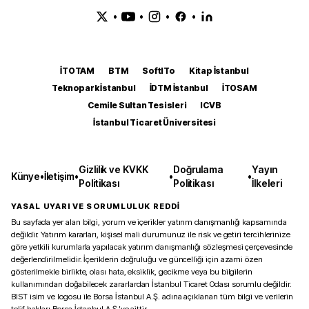
•
•
•
•
İTOTAM
BTM
SoftITo
Kitap İstanbul
Teknopark İstanbul
İDTM İstanbul
İTOSAM
Cemile Sultan Tesisleri
ICVB
İstanbul Ticaret Üniversitesi
Gizlilik ve KVKK
Doğrulama
Yayın
Künye
•
İletişim
•
•
•
Politikası
Politikası
İlkeleri
YASAL UYARI VE SORUMLULUK REDDİ
Bu sayfada yer alan bilgi, yorum ve içerikler yatırım danışmanlığı kapsamında
değildir. Yatırım kararları, kişisel mali durumunuz ile risk ve getiri tercihlerinize
göre yetkili kurumlarla yapılacak yatırım danışmanlığı sözleşmesi çerçevesinde
değerlendirilmelidir. İçeriklerin doğruluğu ve güncelliği için azami özen
gösterilmekle birlikte, olası hata, eksiklik, gecikme veya bu bilgilerin
kullanımından doğabilecek zararlardan İstanbul Ticaret Odası sorumlu değildir.
BIST isim ve logosu ile Borsa İstanbul A.Ş. adına açıklanan tüm bilgi ve verilerin
telif hakları Borsa İstanbul A.Ş.’ye aittir.