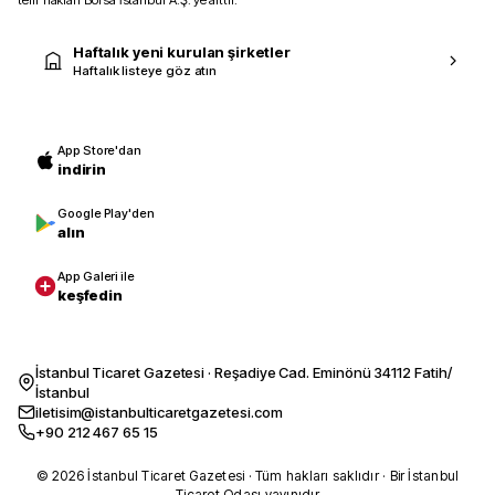
Haftalık yeni kurulan şirketler
Haftalık listeye göz atın
App Store'dan
indirin
Google Play'den
alın
App Galeri ile
keşfedin
İstanbul Ticaret Gazetesi · Reşadiye Cad. Eminönü 34112 Fatih/
İstanbul
iletisim@istanbulticaretgazetesi.com
+90 212 467 65 15
© 2026 İstanbul Ticaret Gazetesi · Tüm hakları saklıdır · Bir İstanbul
Ticaret Odası yayınıdır