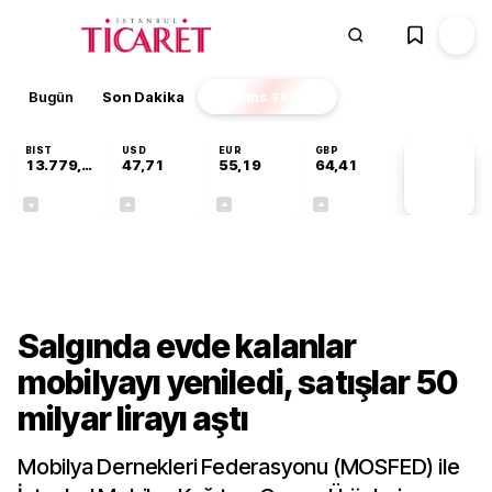
Bugün
Son Dakika
Finans
EKSTRA
BIST
USD
EUR
GBP
13.779,39
47,71
55,19
64,41
PİYASA
VERİLERİ
-0,14%
+0,18%
+0,32%
+0,38%
Sektörel
Salgında evde kalanlar
mobilyayı yeniledi, satışlar 50
milyar lirayı aştı
Mobilya Dernekleri Federasyonu (MOSFED) ile