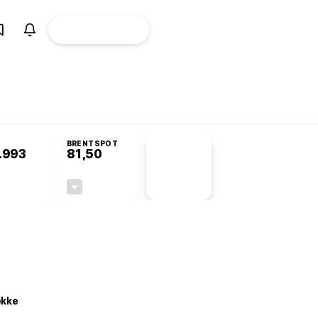
ÜYE
CANLI BORSA
Girişi
omisyonu’nda kabul edildi
BRENTSPOT
.993
81,50
PİYASA
VERİLERİ
+0,63%
-1,55%
+0,00
-1,28
ekke