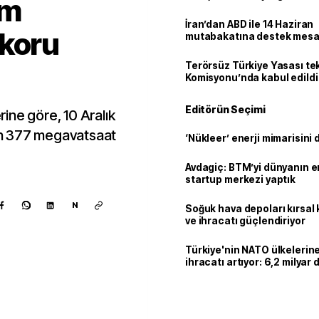
üm
İran’dan ABD ile 14 Haziran
ekoru
mutabakatına destek mesa
Terörsüz Türkiye Yasası tek
Komisyonu’nda kabul edildi
Editörün Seçimi
erine göre, 10 Aralık
n 377 megavatsaat
‘Nükleer’ enerji mimarisini d
Avdagiç: BTM’yi dünyanın en 
startup merkezi yaptık
N
Soğuk hava depoları kırsal 
ve ihracatı güçlendiriyor
Türkiye'nin NATO ülkeleri
ihracatı artıyor: 6,2 milyar d
milyar doları aştı
Kaynak ekle