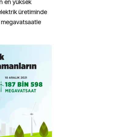
n en yüksek
lektrik üretiminde
9 megavatsaatle