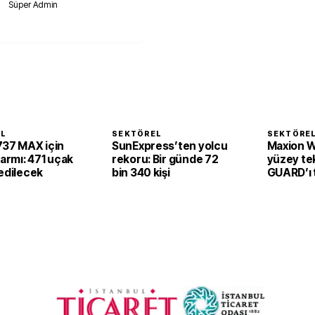
Süper Admin
EL
SEKTÖREL
SEKTÖRE
737 MAX için
SunExpress’ten yolcu
Maxion W
larmı: 471 uçak
rekoru: Bir günde 72
yüzey tek
edilecek
bin 340 kişi
GUARD’ı t