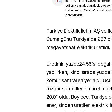
İstanbul Ticaret Gazetesi
'i tercih
edilen kaynak olarak ekleyerek
haberlerimizi Google'da daha sı
görebilirsiniz.
Türkiye Elektrik İletim AŞ verilerine göre, 10 Aralık
Cuma günü Türkiye'de 937 b
megavatsaat elektrik üretildi.
Üretimin yüzde24,56'sı doğal 
yapılırken, ikinci sırada yüzde 
kömür santralleri yer aldı. Ü
rüzgar santrallerinin üretimde
20,01 oldu. Böylece, Türkiye'
enerjisinden üretilen elektrik 