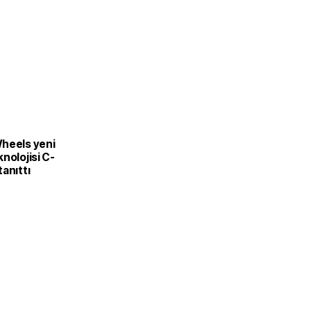
L
heels yeni
nolojisi C-
anıttı