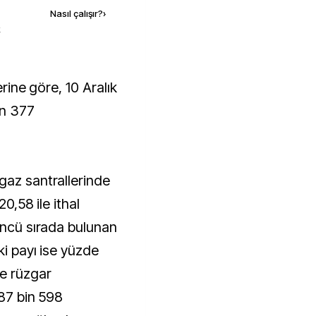
Nasıl çalışır?
›
k
in 377
gaz santrallerinde
20,58 ile ithal
çüncü sırada bulunan
ki payı ise yüzde
de rüzgar
187 bin 598