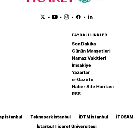
•
•
•
•
FAYDALI LINKLER
Son Dakika
Günün Manşetleri
Namaz Vakitleri
İmsakiye
Yazarlar
e-Gazete
Haber Site Haritası
RSS
ap İstanbul
Teknopark İstanbul
İDTM İstanbul
İTOSA
İstanbul Ticaret Üniversitesi