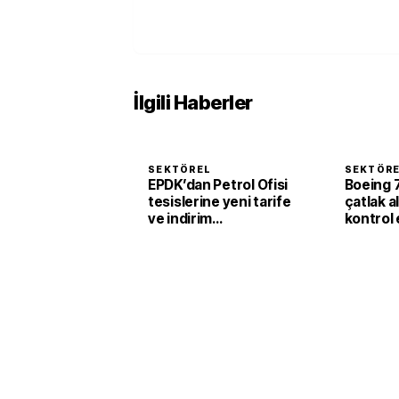
İlgili Haberler
SEKTÖREL
SEKTÖR
EPDK’dan Petrol Ofisi
Boeing 
tesislerine yeni tarife
çatlak a
ve indirim
kontrol 
düzenlemesi