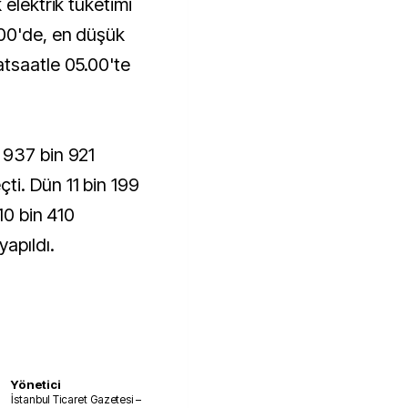
 elektrik tüketimi
00'de, en düşük
tsaatle 05.00'te
 937 bin 921
i. Dün 11 bin 199
10 bin 410
yapıldı.
Yönetici
İstanbul Ticaret Gazetesi –