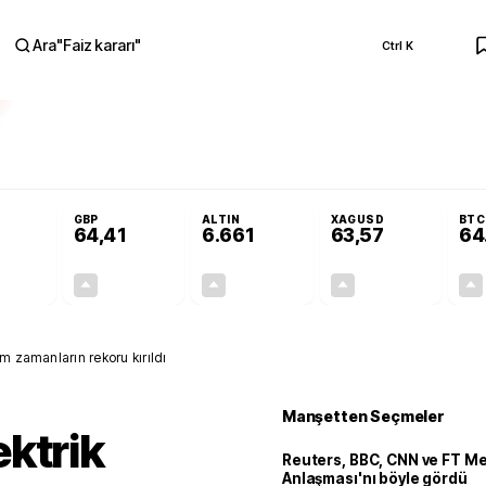
Ara
"
Faiz kararı
"
Ctrl K
RA
Adalet Komisyonu’nda kabul edildi
Terörsüz Türkiye Yasası teklifi Adalet K
GBP
ALTIN
XAGUSD
BTC
64,41
6.661
63,57
64
+0,32%
+0,38%
+2,59%
+3,37%
0,18
0,24
167,96
2,07
m zamanların rekoru kırıldı
Manşetten Seçmeler
ktrik
Reuters, BBC, CNN ve FT M
Anlaşması'nı böyle gördü