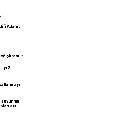
jı
lifi Adalet
eğiştirebilir
iyi 3.
kalkınmayı
ne savunma
oları aştı