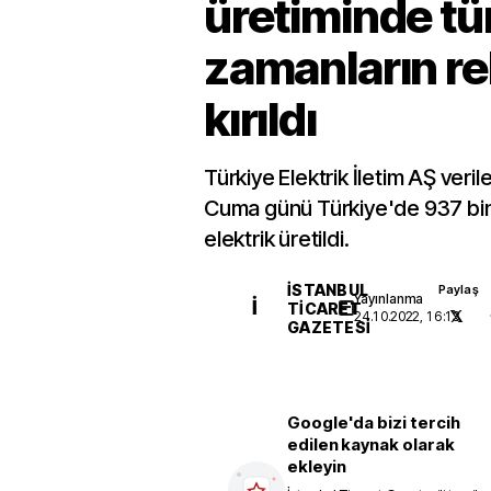
üretiminde t
zamanların r
kırıldı
Türkiye Elektrik İletim AŞ veril
Cuma günü Türkiye'de 937 bi
elektrik üretildi.
İSTANBUL
Paylaş
Yayınlanma
İ
TICARET
24.10.2022, 16:13
GAZETESI
Google'da bizi tercih
edilen kaynak olarak
ekleyin