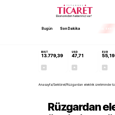
Ekonomiden haberiniz var!
Bugün
Son Dakika
Finans
EKST
SON DAKİKA
Terörsüz Türkiye Yasası teklifi 
BIST
USD
EUR
13.779,39
47,71
55,19
-0,14%
+0,18%
-19,42
0,09
Anasayfa
/
Sektörel
/
Rüzgardan elektrik üretiminde tü
Rüzgardan ele