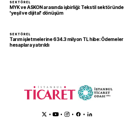
SEKTÖREL
MYK ve ASKON arasında işbirliği: Tekstil sektöründe
'yeşil ve dijital' dönüşüm
SEKTÖREL
Tarım işletmelerine 634.3 milyon TL hibe: Ödemeler
hesaplara yatırıldı
•
•
•
•