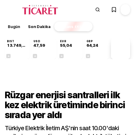
Bugün
Son Dakika
Finans
EKSTRA
BIST
USD
EUR
GBP
13.749,18
47,59
55,04
64,24
PİYASA
VERİLERİ
+0,34%
+0,06%
+0,05%
+0,22%
Sektörel
Rüzgar enerjisi santralleri ilk
kez elektrik üretiminde birinci
sırada yer aldı
Türkiye Elektrik İletim AŞ'nin saat 10.00'daki