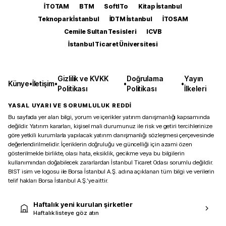
İTOTAM
BTM
SoftITo
Kitap İstanbul
Teknopark İstanbul
İDTM İstanbul
İTOSAM
Cemile Sultan Tesisleri
ICVB
İstanbul Ticaret Üniversitesi
Gizlilik ve KVKK
Doğrulama
Yayın
Künye
•
İletişim
•
•
•
Politikası
Politikası
İlkeleri
YASAL UYARI VE SORUMLULUK REDDİ
Bu sayfada yer alan bilgi, yorum ve içerikler yatırım danışmanlığı kapsamında
değildir. Yatırım kararları, kişisel mali durumunuz ile risk ve getiri tercihlerinize
göre yetkili kurumlarla yapılacak yatırım danışmanlığı sözleşmesi çerçevesinde
değerlendirilmelidir. İçeriklerin doğruluğu ve güncelliği için azami özen
gösterilmekle birlikte, olası hata, eksiklik, gecikme veya bu bilgilerin
kullanımından doğabilecek zararlardan İstanbul Ticaret Odası sorumlu değildir.
BIST isim ve logosu ile Borsa İstanbul A.Ş. adına açıklanan tüm bilgi ve verilerin
telif hakları Borsa İstanbul A.Ş.’ye aittir.
Haftalık yeni kurulan şirketler
Haftalık listeye göz atın