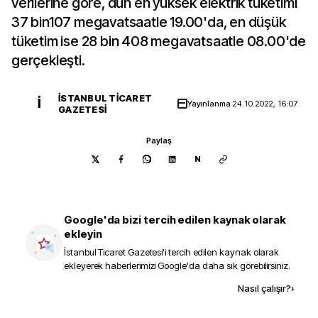
verilerine göre, dün en yüksek elektrik tüketimi
37 bin107 megavatsaatle 19.00'da, en düşük
tüketim ise 28 bin 408 megavatsaatle 08.00'de
gerçekleşti.
İSTANBUL TICARET
İ
Yayınlanma
24.10.2022, 16:07
GAZETESI
Paylaş
N
Google'da bizi tercih edilen kaynak olarak
ekleyin
İstanbul Ticaret Gazetesi
'i tercih edilen kaynak olarak
ekleyerek haberlerimizi Google'da daha sık görebilirsiniz.
Kaynak ekle
Nasıl çalışır?
›