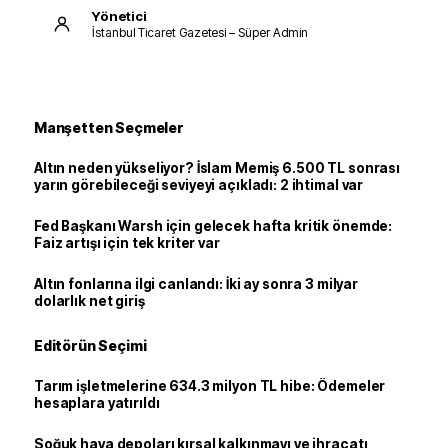
Yönetici
İstanbul Ticaret Gazetesi – Süper Admin
Manşetten Seçmeler
Altın neden yükseliyor? İslam Memiş 6.500 TL sonrası
yarın görebileceği seviyeyi açıkladı: 2 ihtimal var
Fed Başkanı Warsh için gelecek hafta kritik önemde:
Faiz artışı için tek kriter var
Altın fonlarına ilgi canlandı: İki ay sonra 3 milyar
dolarlık net giriş
Editörün Seçimi
Tarım işletmelerine 634.3 milyon TL hibe: Ödemeler
hesaplara yatırıldı
Soğuk hava depoları kırsal kalkınmayı ve ihracatı