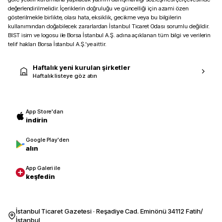
değerlendirilmelidir. İçeriklerin doğruluğu ve güncelliği için azami özen
gösterilmekle birlikte, olası hata, eksiklik, gecikme veya bu bilgilerin
kullanımından doğabilecek zararlardan İstanbul Ticaret Odası sorumlu değildir.
BIST isim ve logosu ile Borsa İstanbul A.Ş. adına açıklanan tüm bilgi ve verilerin
telif hakları Borsa İstanbul A.Ş.’ye aittir.
Haftalık yeni kurulan şirketler
Haftalık listeye göz atın
App Store'dan
indirin
Google Play'den
alın
App Galeri ile
keşfedin
İstanbul Ticaret Gazetesi · Reşadiye Cad. Eminönü 34112 Fatih/
İstanbul