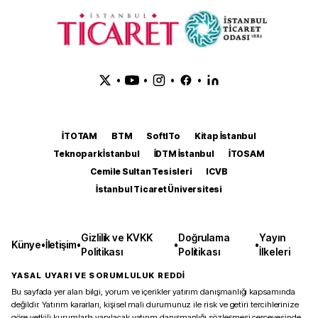
•
•
•
•
İTOTAM
BTM
SoftITo
Kitap İstanbul
Teknopark İstanbul
İDTM İstanbul
İTOSAM
Cemile Sultan Tesisleri
ICVB
İstanbul Ticaret Üniversitesi
Gizlilik ve KVKK
Doğrulama
Yayın
Künye
•
İletişim
•
•
•
Politikası
Politikası
İlkeleri
YASAL UYARI VE SORUMLULUK REDDİ
Bu sayfada yer alan bilgi, yorum ve içerikler yatırım danışmanlığı kapsamında
değildir. Yatırım kararları, kişisel mali durumunuz ile risk ve getiri tercihlerinize
göre yetkili kurumlarla yapılacak yatırım danışmanlığı sözleşmesi çerçevesinde