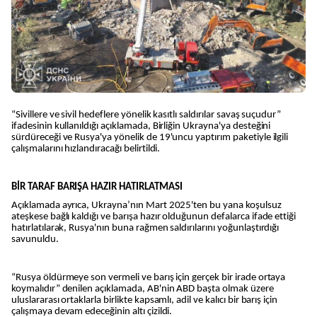
“Sivillere ve sivil hedeflere yönelik kasıtlı saldırılar savaş suçudur”
ifadesinin kullanıldığı açıklamada, Birliğin Ukrayna'ya desteğini
sürdüreceği ve Rusya'ya yönelik de 19'uncu yaptırım paketiyle ilgili
çalışmalarını hızlandıracağı belirtildi.
BİR TARAF BARIŞA HAZIR HATIRLATMASI
Açıklamada ayrıca, Ukrayna’nın Mart 2025'ten bu yana koşulsuz
ateşkese bağlı kaldığı ve barışa hazır olduğunun defalarca ifade ettiği
hatırlatılarak, Rusya'nın buna rağmen saldırılarını yoğunlaştırdığı
savunuldu.
“Rusya öldürmeye son vermeli ve barış için gerçek bir irade ortaya
koymalıdır” denilen açıklamada, AB'nin ABD başta olmak üzere
uluslararası ortaklarla birlikte kapsamlı, adil ve kalıcı bir barış için
çalışmaya devam edeceğinin altı çizildi.