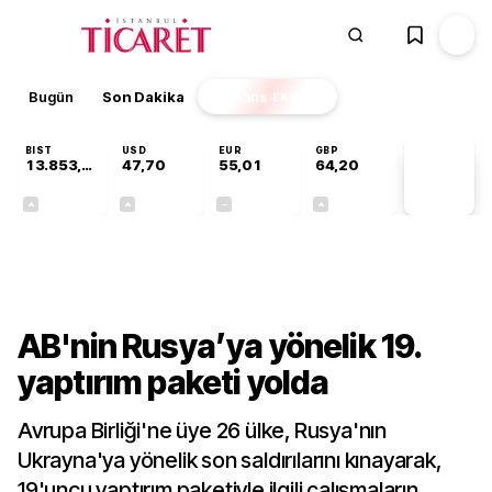
Bugün
Son Dakika
Finans
EKSTRA
BIST
USD
EUR
GBP
13.853,69
47,70
55,01
64,20
PİYASA
VERİLERİ
+0,40%
+0,17%
+0,00%
+0,05%
Dünya
AB'nin Rusya’ya yönelik 19.
yaptırım paketi yolda
Avrupa Birliği'ne üye 26 ülke, Rusya'nın
Ukrayna'ya yönelik son saldırılarını kınayarak,
19'uncu yaptırım paketiyle ilgili çalışmaların