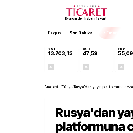
Ekonomiden haberiniz var!
Bugün
Son Dakika
Finans
EKST
BIST
USD
EUR
13.703,13
47,59
55,09
+0,11%
+0,06%
15,20
0,03
Anasayfa
/
Dünya
/
Rusya'dan yayın platformuna ceza
Rusya'dan ya
platformuna 