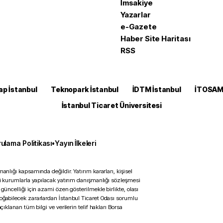
İmsakiye
Yazarlar
e-Gazete
Haber Site Haritası
RSS
ap İstanbul
Teknopark İstanbul
İDTM İstanbul
İTOSA
İstanbul Ticaret Üniversitesi
ulama Politikası
•
Yayın İlkeleri
anlığı kapsamında değildir. Yatırım kararları, kişisel
ili kurumlarla yapılacak yatırım danışmanlığı sözleşmesi
 güncelliği için azami özen gösterilmekle birlikte, olası
doğabilecek zararlardan İstanbul Ticaret Odası sorumlu
çıklanan tüm bilgi ve verilerin telif hakları Borsa