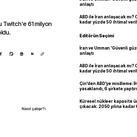
anlaştı
ABD ile İran anlaşacak mı?
kadar yüzde 50 ihtimal veril
u Twitch'e 61 milyon
oldu.
Editörün Seçimi
İran ve Umman 'Güvenli güz
anlaştı
N
ABD ile İran anlaşacak mı?
kadar yüzde 50 ihtimal veril
Çin'den ABD'ye misilleme: İ
yasaklandı, 6 şirkete yaptır
Kaynak ekle
Küresel nükleer kapasite ü
çıkacak: 2050 yılına kadar 6
Nasıl çalışır?
›
dolarlık yatırım planı
k