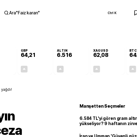
Ara
"
Faiz kararı
"
Ctrl K
RA
GBP
ALTIN
XAGUSD
BTC
64,21
6.516
62,08
64
+0,14%
+0,18%
+0,31%
+0,06%
0,08
0,12
20,16
0,04
 yağdı!
Manşetten Seçmeler
yın
6.584 TL'yi gören gram alt
yükseliyor? 9 haftanın zirv
ceza
İran ve Umman 'Güvenli güz