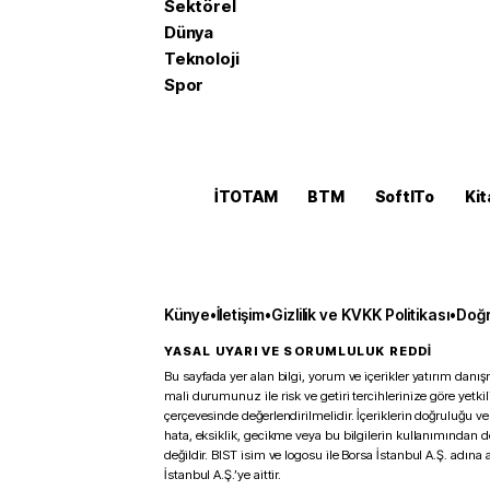
Sektörel
Dünya
Teknoloji
Spor
İTOTAM
BTM
SoftITo
Kit
Künye
•
İletişim
•
Gizlilik ve KVKK Politikası
•
Doğr
YASAL UYARI VE SORUMLULUK REDDİ
Bu sayfada yer alan bilgi, yorum ve içerikler yatırım danışm
mali durumunuz ile risk ve getiri tercihlerinize göre yetk
çerçevesinde değerlendirilmelidir. İçeriklerin doğruluğu ve
hata, eksiklik, gecikme veya bu bilgilerin kullanımından 
değildir. BIST isim ve logosu ile Borsa İstanbul A.Ş. adına a
İstanbul A.Ş.’ye aittir.