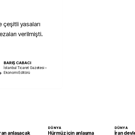
çeşitli yasaları
zaları verilmişti.
BARIŞ CABACI
İstanbul Ticaret Gazetesi –
Ekonomi Editörü
DÜNYA
DÜNYA
İran anlaşacak
Hürmüz için anlaşma
İran devl