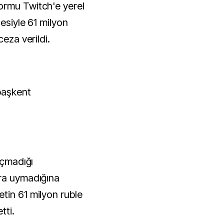
çesiyle 61 milyon
ceza verildi.
başkent
açmadığı
ara uymadığına
tin 61 milyon ruble
tti.