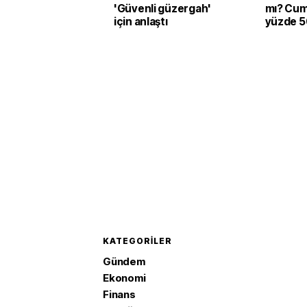
'Güvenli güzergah'
mı? Cum
için anlaştı
yüzde 50
verildi
KATEGORILER
Gündem
Ekonomi
Finans