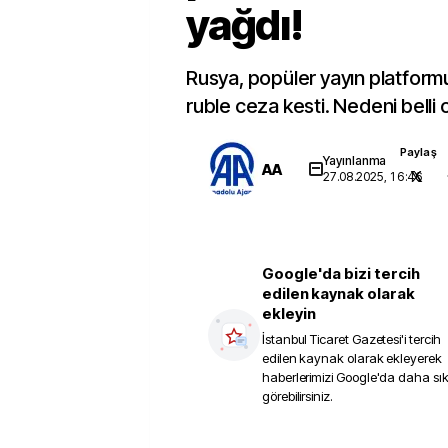
yağdı!
Rusya, popüler yayın platform
ruble ceza kesti. Nedeni belli 
Paylaş
Yayınlanma
AA
27.08.2025, 16:46
Google'da bizi tercih
edilen kaynak olarak
ekleyin
İstanbul Ticaret Gazetesi
'i tercih
edilen kaynak olarak ekleyerek
haberlerimizi Google'da daha sı
görebilirsiniz.