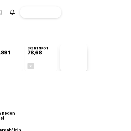
ÜYE
CANLI BORSA
Girişi
BRENTSPOT
.891
78,68
PİYASA
VERİLERİ
+0,83%
-0,29%
+0,00
-0,23
ın neden
esi
ergah' için