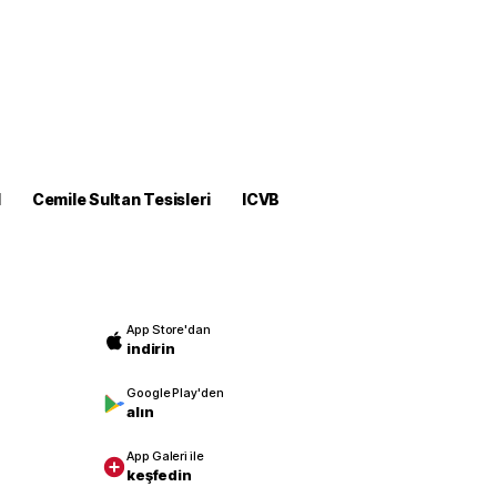
M
Cemile Sultan Tesisleri
ICVB
App Store'dan
indirin
Google Play'den
alın
App Galeri ile
keşfedin