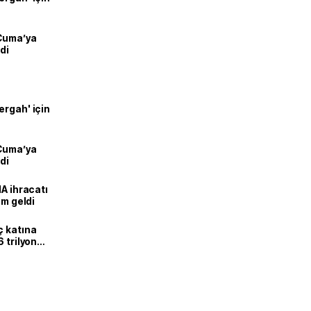
 Cuma’ya
di
ergah' için
 Cuma’ya
di
HA ihracatı
ım geldi
ç katına
 trilyon