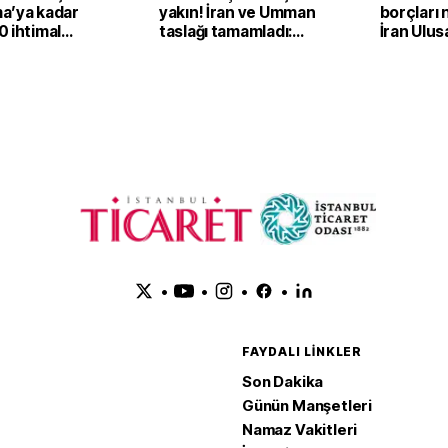
a’ya kadar
yakın! İran ve Umman
borçları 
 ihtimal
taslağı tamamladı:
İran Ulus
Nihai onay bekleniyor
Şirketi'n
dondurd
•
•
•
•
FAYDALI LINKLER
Son Dakika
Günün Manşetleri
Namaz Vakitleri