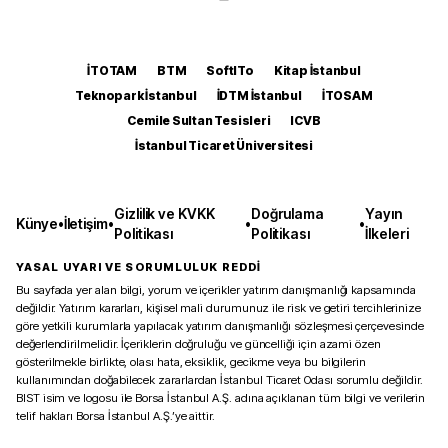
İTOTAM
BTM
SoftITo
Kitap İstanbul
Teknopark İstanbul
İDTM İstanbul
İTOSAM
Cemile Sultan Tesisleri
ICVB
İstanbul Ticaret Üniversitesi
Gizlilik ve KVKK
Doğrulama
Yayın
Künye
•
İletişim
•
•
•
Politikası
Politikası
İlkeleri
YASAL UYARI VE SORUMLULUK REDDİ
Bu sayfada yer alan bilgi, yorum ve içerikler yatırım danışmanlığı kapsamında
değildir. Yatırım kararları, kişisel mali durumunuz ile risk ve getiri tercihlerinize
göre yetkili kurumlarla yapılacak yatırım danışmanlığı sözleşmesi çerçevesinde
değerlendirilmelidir. İçeriklerin doğruluğu ve güncelliği için azami özen
gösterilmekle birlikte, olası hata, eksiklik, gecikme veya bu bilgilerin
kullanımından doğabilecek zararlardan İstanbul Ticaret Odası sorumlu değildir.
BIST isim ve logosu ile Borsa İstanbul A.Ş. adına açıklanan tüm bilgi ve verilerin
telif hakları Borsa İstanbul A.Ş.’ye aittir.