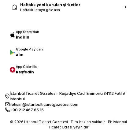
Haftalık yeni kurulan şirketler
Haftalık listeye göz atın
App Store'dan
indirin
Google Play'den
alın
App Galeri ile
keşfedin
İstanbul Ticaret Gazetesi · Reşadiye Cad. Eminönü 34112 Fatih/
İstanbul
iletisim@istanbulticaretgazetesi.com
+90 212 467 65 15
© 2026 İstanbul Ticaret Gazetesi · Tüm hakları saklıdır · Bir İstanbul
Ticaret Odası yayınıdır