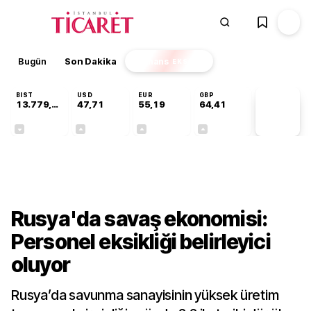
Bugün
Son Dakika
Finans
EKSTRA
BIST
USD
EUR
GBP
13.779,39
47,71
55,19
64,41
PİYASA
VERİLERİ
-0,14%
+0,18%
+0,32%
+0,38%
Dünya
Rusya'da savaş ekonomisi:
Personel eksikliği belirleyici
oluyor
Rusya’da savunma sanayisinin yüksek üretim