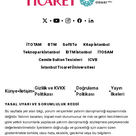
•
•
•
•
İTOTAM
BTM
SoftITo
Kitap İstanbul
Teknopark İstanbul
İDTM İstanbul
İTOSAM
Cemile Sultan Tesisleri
ICVB
İstanbul Ticaret Üniversitesi
Gizlilik ve KVKK
Doğrulama
Yayın
Künye
•
İletişim
•
•
•
Politikası
Politikası
İlkeleri
YASAL UYARI VE SORUMLULUK REDDİ
Bu sayfada yer alan bilgi, yorum ve içerikler yatırım danışmanlığı kapsamında
değildir. Yatırım kararları, kişisel mali durumunuz ile risk ve getiri tercihlerinize
göre yetkili kurumlarla yapılacak yatırım danışmanlığı sözleşmesi çerçevesinde
değerlendirilmelidir. İçeriklerin doğruluğu ve güncelliği için azami özen
gösterilmekle birlikte, olası hata, eksiklik, gecikme veya bu bilgilerin