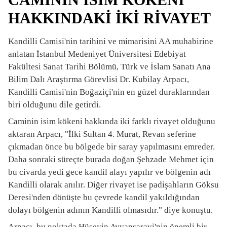
HAKKINDAKİ İKİ RİVAYET
Kandilli Camisi'nin tarihini ve mimarisini AA muhabirine
anlatan İstanbul Medeniyet Üniversitesi Edebiyat
Fakültesi Sanat Tarihi Bölümü, Türk ve İslam Sanatı Ana
Bilim Dalı Araştırma Görevlisi Dr. Kubilay Arpacı,
Kandilli Camisi'nin Boğaziçi'nin en güzel duraklarından
biri olduğunu dile getirdi.
Caminin isim kökeni hakkında iki farklı rivayet olduğunu
aktaran Arpacı, "İlki Sultan 4. Murat, Revan seferine
çıkmadan önce bu bölgede bir saray yapılmasını emreder.
Daha sonraki süreçte burada doğan Şehzade Mehmet için
bu civarda yedi gece kandil alayı yapılır ve bölgenin adı
Kandilli olarak anılır. Diğer rivayet ise padişahların Göksu
Deresi'nden dönüşte bu çevrede kandil yakıldığından
dolayı bölgenin adının Kandilli olmasıdır." diye konuştu.
Arpacı, bu noktada Hüseyin Ayvansarayi'nin önemli bir