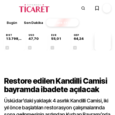
Bugün
Son Dakika
Finans
EKSTRA
BIST
USD
EUR
GBP
13.798,82
47,70
55,01
64,24
PİYASA
VERİLERİ
+0,70%
+0,17%
+0,00%
+0,10%
Kültür-Sanat
Restore edilen Kandilli Camisi
bayramda ibadete açılacak
Üsküdar’daki yaklaşık 4 asırlık Kandilli Camisi, iki
yıl önce başlatılan restorasyon çalışmalarında
sona gelinmesinin ardından Kurban Bayramı’nda