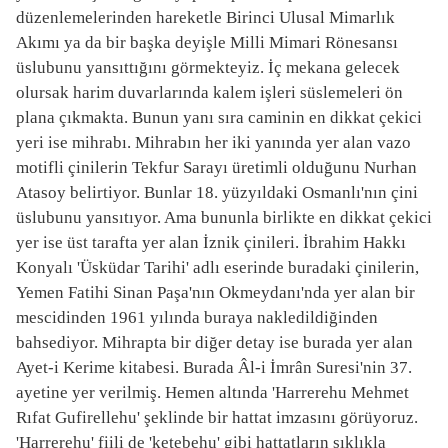
düzenlemelerinden hareketle Birinci Ulusal Mimarlık
Akımı ya da bir başka deyişle Milli Mimari Rönesansı
üslubunu yansıttığını görmekteyiz. İç mekana gelecek
olursak harim duvarlarında kalem işleri süslemeleri ön
plana çıkmakta. Bunun yanı sıra caminin en dikkat çekici
yeri ise mihrabı. Mihrabın her iki yanında yer alan vazo
motifli çinilerin Tekfur Sarayı üretimli olduğunu Nurhan
Atasoy belirtiyor. Bunlar 18. yüzyıldaki Osmanlı'nın çini
üslubunu yansıtıyor. Ama bununla birlikte en dikkat çekici
yer ise üst tarafta yer alan İznik çinileri. İbrahim Hakkı
Konyalı 'Üsküdar Tarihi' adlı eserinde buradaki çinilerin,
Yemen Fatihi Sinan Paşa'nın Okmeydanı'nda yer alan bir
mescidinden 1961 yılında buraya nakledildiğinden
bahsediyor. Mihrapta bir diğer detay ise burada yer alan
Ayet-i Kerime kitabesi. Burada Âl-i İmrân Suresi'nin 37.
ayetine yer verilmiş. Hemen altında 'Harrerehu Mehmet
Rıfat Gufirellehu' şeklinde bir hattat imzasını görüyoruz.
'Harrerehu' fiili de 'ketebehu' gibi hattatların sıklıkla