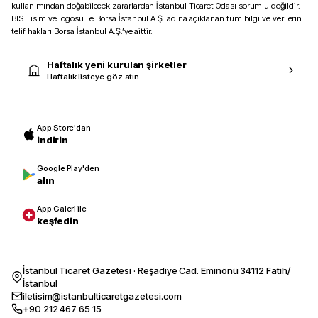
kullanımından doğabilecek zararlardan İstanbul Ticaret Odası sorumlu değildir.
BIST isim ve logosu ile Borsa İstanbul A.Ş. adına açıklanan tüm bilgi ve verilerin
telif hakları Borsa İstanbul A.Ş.’ye aittir.
Haftalık yeni kurulan şirketler
Haftalık listeye göz atın
App Store'dan
indirin
Google Play'den
alın
App Galeri ile
keşfedin
İstanbul Ticaret Gazetesi · Reşadiye Cad. Eminönü 34112 Fatih/
İstanbul
iletisim@istanbulticaretgazetesi.com
+90 212 467 65 15