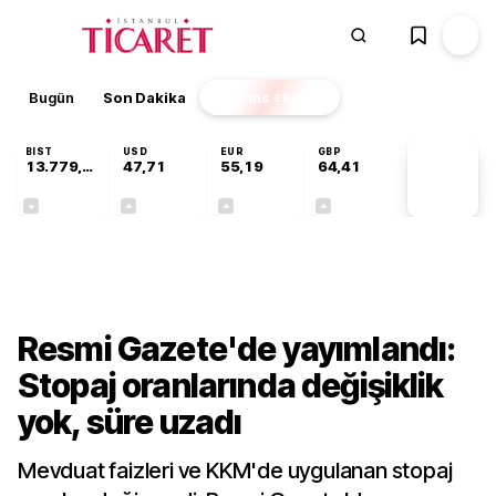
Bugün
Son Dakika
Finans
EKSTRA
BIST
USD
EUR
GBP
13.779,39
47,71
55,19
64,41
PİYASA
VERİLERİ
-0,14%
+0,18%
+0,32%
+0,38%
Ekonomi
Resmi Gazete'de yayımlandı:
Stopaj oranlarında değişiklik
yok, süre uzadı
Mevduat faizleri ve KKM'de uygulanan stopaj