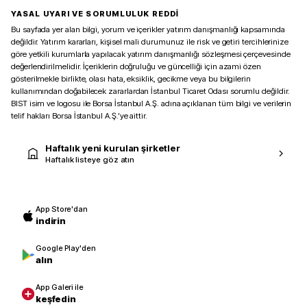
YASAL UYARI VE SORUMLULUK REDDİ
Bu sayfada yer alan bilgi, yorum ve içerikler yatırım danışmanlığı kapsamında
değildir. Yatırım kararları, kişisel mali durumunuz ile risk ve getiri tercihlerinize
göre yetkili kurumlarla yapılacak yatırım danışmanlığı sözleşmesi çerçevesinde
değerlendirilmelidir. İçeriklerin doğruluğu ve güncelliği için azami özen
gösterilmekle birlikte, olası hata, eksiklik, gecikme veya bu bilgilerin
kullanımından doğabilecek zararlardan İstanbul Ticaret Odası sorumlu değildir.
BIST isim ve logosu ile Borsa İstanbul A.Ş. adına açıklanan tüm bilgi ve verilerin
telif hakları Borsa İstanbul A.Ş.’ye aittir.
Haftalık yeni kurulan şirketler
Haftalık listeye göz atın
App Store'dan
indirin
Google Play'den
alın
App Galeri ile
keşfedin