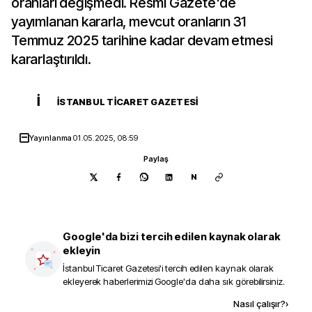
oranları değişmedi. Resmi Gazete'de
yayımlanan kararla, mevcut oranların 31
Temmuz 2025 tarihine kadar devam etmesi
kararlaştırıldı.
İ
İSTANBUL TICARET GAZETESI
Yayınlanma
01.05.2025, 08:59
Paylaş
N
Google'da bizi tercih edilen kaynak olarak
ekleyin
İstanbul Ticaret Gazetesi
'i tercih edilen kaynak olarak
ekleyerek haberlerimizi Google'da daha sık görebilirsiniz.
Kaynak ekle
Nasıl çalışır?
›