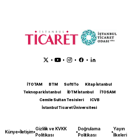
•
•
•
•
İTOTAM
BTM
SoftITo
Kitap İstanbul
Teknopark İstanbul
İDTM İstanbul
İTOSAM
Cemile Sultan Tesisleri
ICVB
İstanbul Ticaret Üniversitesi
Gizlilik ve KVKK
Doğrulama
Yayın
Künye
•
İletişim
•
•
•
Politikası
Politikası
İlkeleri