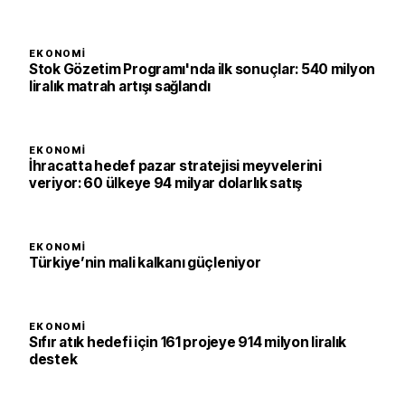
EKONOMI
Stok Gözetim Programı'nda ilk sonuçlar: 540 milyon
liralık matrah artışı sağlandı
EKONOMI
İhracatta hedef pazar stratejisi meyvelerini
veriyor: 60 ülkeye 94 milyar dolarlık satış
EKONOMI
Türkiye’nin mali kalkanı güçleniyor
EKONOMI
Sıfır atık hedefi için 161 projeye 914 milyon liralık
destek