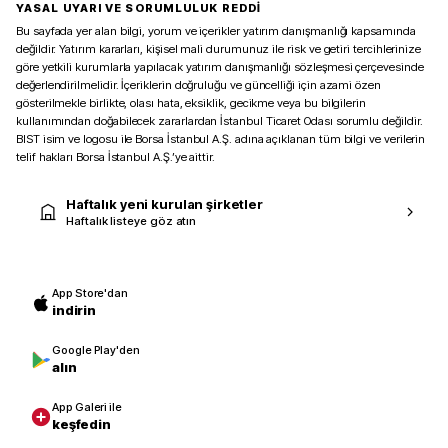
YASAL UYARI VE SORUMLULUK REDDİ
Bu sayfada yer alan bilgi, yorum ve içerikler yatırım danışmanlığı kapsamında
değildir. Yatırım kararları, kişisel mali durumunuz ile risk ve getiri tercihlerinize
göre yetkili kurumlarla yapılacak yatırım danışmanlığı sözleşmesi çerçevesinde
değerlendirilmelidir. İçeriklerin doğruluğu ve güncelliği için azami özen
gösterilmekle birlikte, olası hata, eksiklik, gecikme veya bu bilgilerin
kullanımından doğabilecek zararlardan İstanbul Ticaret Odası sorumlu değildir.
BIST isim ve logosu ile Borsa İstanbul A.Ş. adına açıklanan tüm bilgi ve verilerin
telif hakları Borsa İstanbul A.Ş.’ye aittir.
Haftalık yeni kurulan şirketler
Haftalık listeye göz atın
App Store'dan
indirin
Google Play'den
alın
App Galeri ile
keşfedin