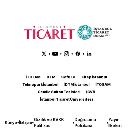
•
•
•
•
İTOTAM
BTM
SoftITo
Kitap İstanbul
Teknopark İstanbul
İDTM İstanbul
İTOSAM
Cemile Sultan Tesisleri
ICVB
İstanbul Ticaret Üniversitesi
Gizlilik ve KVKK
Doğrulama
Yayın
Künye
•
İletişim
•
•
•
Politikası
Politikası
İlkeleri