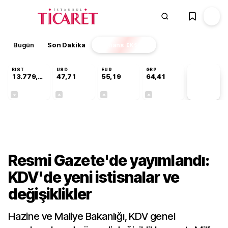
Bugün
Son Dakika
Finans
EKSTRA
BIST
USD
EUR
GBP
13.779,39
47,71
55,19
64,41
PİYASA
VERİLERİ
-0,14%
+0,18%
+0,32%
+0,38%
Ekonomi
Resmi Gazete'de yayımlandı:
KDV'de yeni istisnalar ve
değişiklikler
Hazine ve Maliye Bakanlığı, KDV genel