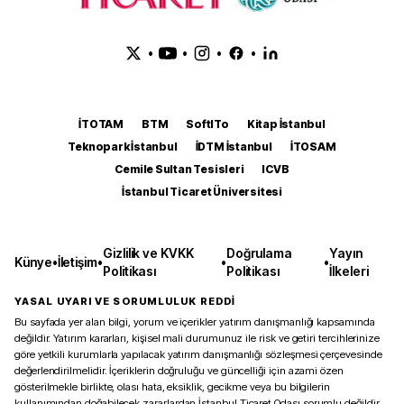
•
•
•
•
İTOTAM
BTM
SoftITo
Kitap İstanbul
Teknopark İstanbul
İDTM İstanbul
İTOSAM
Cemile Sultan Tesisleri
ICVB
İstanbul Ticaret Üniversitesi
Gizlilik ve KVKK
Doğrulama
Yayın
Künye
•
İletişim
•
•
•
Politikası
Politikası
İlkeleri
YASAL UYARI VE SORUMLULUK REDDİ
Bu sayfada yer alan bilgi, yorum ve içerikler yatırım danışmanlığı kapsamında
değildir. Yatırım kararları, kişisel mali durumunuz ile risk ve getiri tercihlerinize
göre yetkili kurumlarla yapılacak yatırım danışmanlığı sözleşmesi çerçevesinde
değerlendirilmelidir. İçeriklerin doğruluğu ve güncelliği için azami özen
gösterilmekle birlikte, olası hata, eksiklik, gecikme veya bu bilgilerin
kullanımından doğabilecek zararlardan İstanbul Ticaret Odası sorumlu değildir.