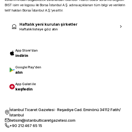
BIST isim ve logosu ile Borsa İstanbul A.Ş. adına açıklanan tüm bilgi ve verilerin
telif hakları Borsa İstanbul A.Ş.’ye aittir.
Haftalık yeni kurulan şirketler
Haftalık listeye göz atın
App Store'dan
indirin
Google Play'den
alın
App Galeri ile
keşfedin
İstanbul Ticaret Gazetesi · Reşadiye Cad. Eminönü 34112 Fatih/
İstanbul
iletisim@istanbulticaretgazetesi.com
+90 212 467 65 15