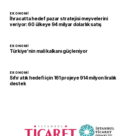
EKONOMI
İhracatta hedef pazar stratejisi meyvelerini
veriyor: 60 ülkeye 94 milyar dolarlık satış
EKONOMI
Türkiye’nin mali kalkanı güçleniyor
EKONOMI
Sıfır atık hedefi için 161 projeye 914 milyon liralık
destek