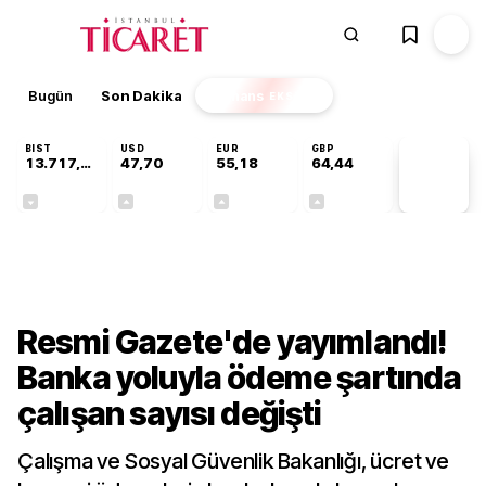
Bugün
Son Dakika
Finans
EKSTRA
BIST
USD
EUR
GBP
13.717,88
47,70
55,18
64,44
PİYASA
VERİLERİ
-0,59%
+0,17%
+0,31%
+0,41%
Ekonomi
Resmi Gazete'de yayımlandı!
Banka yoluyla ödeme şartında
çalışan sayısı değişti
Çalışma ve Sosyal Güvenlik Bakanlığı, ücret ve