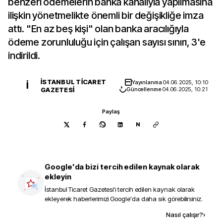
benzeri ödemelerin banka kanalıyla yapılmasına
ilişkin yönetmelikte önemli bir değişikliğe imza
attı. "En az beş kişi" olan banka aracılığıyla
ödeme zorunluluğu için çalışan sayısı sınırı, 3'e
indirildi.
İSTANBUL TICARET
Yayınlanma
04.06.2025, 10:10
İ
GAZETESI
Güncellenme
04.06.2025, 10:21
Paylaş
N
Google'da bizi tercih edilen kaynak olarak
ekleyin
İstanbul Ticaret Gazetesi
'i tercih edilen kaynak olarak
ekleyerek haberlerimizi Google'da daha sık görebilirsiniz.
Kaynak ekle
Nasıl çalışır?
›