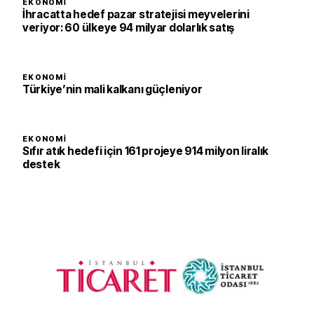
EKONOMI
İhracatta hedef pazar stratejisi meyvelerini
veriyor: 60 ülkeye 94 milyar dolarlık satış
EKONOMI
Türkiye’nin mali kalkanı güçleniyor
EKONOMI
Sıfır atık hedefi için 161 projeye 914 milyon liralık
destek