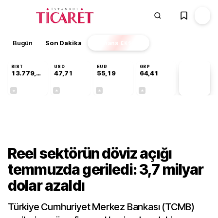
Bugün
Son Dakika
Finans
EKSTRA
BIST
USD
EUR
GBP
13.779,39
47,71
55,19
64,41
PİYASA
VERİLERİ
-0,14%
+0,18%
+0,32%
+0,38%
Ekonomi
Reel sektörün döviz açığı
temmuzda geriledi: 3,7 milyar
dolar azaldı
Türkiye Cumhuriyet Merkez Bankası (TCMB)