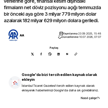
verilerine göre, finansal kesim dışındaki
firmaların net döviz pozisyonu açığı temmuzda
bir önceki aya göre 3 milyar 779 milyon dolar
azalarak 182 milyar 629 milyon dolara geriledi.
Yayınlanma
23.09.2025, 15:48
AA
Güncellenme
10.07.2026, 07:07
Paylaş
N
Google'da bizi tercih edilen kaynak olarak
ekleyin
İstanbul Ticaret Gazetesi
'i tercih edilen kaynak olarak
ekleyerek haberlerimizi Google'da daha sık görebilirsiniz.
Kaynak ekle
Nasıl çalışır?
›