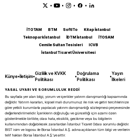
•
•
•
•
İTOTAM
BTM
SoftITo
Kitap İstanbul
Teknopark İstanbul
İDTM İstanbul
İTOSAM
Cemile Sultan Tesisleri
ICVB
İstanbul Ticaret Üniversitesi
Gizlilik ve KVKK
Doğrulama
Yayın
Künye
•
İletişim
•
•
•
Politikası
Politikası
İlkeleri
YASAL UYARI VE SORUMLULUK REDDİ
Bu sayfada yer alan bilgi, yorum ve içerikler yatırım danışmanlığı kapsamında
değildir. Yatırım kararları, kişisel mali durumunuz ile risk ve getiri tercihlerinize
göre yetkili kurumlarla yapılacak yatırım danışmanlığı sözleşmesi çerçevesinde
değerlendirilmelidir. İçeriklerin doğruluğu ve güncelliği için azami özen
gösterilmekle birlikte, olası hata, eksiklik, gecikme veya bu bilgilerin
kullanımından doğabilecek zararlardan İstanbul Ticaret Odası sorumlu değildir.
BIST isim ve logosu ile Borsa İstanbul A.Ş. adına açıklanan tüm bilgi ve verilerin
telif hakları Borsa İstanbul A.Ş.’ye aittir.