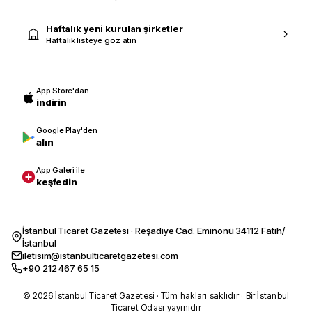
Haftalık yeni kurulan şirketler
Haftalık listeye göz atın
App Store'dan
indirin
Google Play'den
alın
App Galeri ile
keşfedin
İstanbul Ticaret Gazetesi · Reşadiye Cad. Eminönü 34112 Fatih/
İstanbul
iletisim@istanbulticaretgazetesi.com
+90 212 467 65 15
© 2026 İstanbul Ticaret Gazetesi · Tüm hakları saklıdır · Bir İstanbul
Ticaret Odası yayınıdır