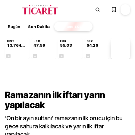
Bugün
Son Dakika
Finans
EKSTRA
BIST
USD
EUR
GBP
13.764,88
47,59
55,03
64,26
PİYASA
VERİLERİ
+0,45%
+0,06%
+0,04%
+0,25%
Kültür-Sanat
Ramazanın ilk iftarı yarın
yapılacak
‘On bir ayın sultanı’ ramazanın ilk orucu için bu
gece sahura kalkılacak ve yarın ilk iftar
yapılacak.