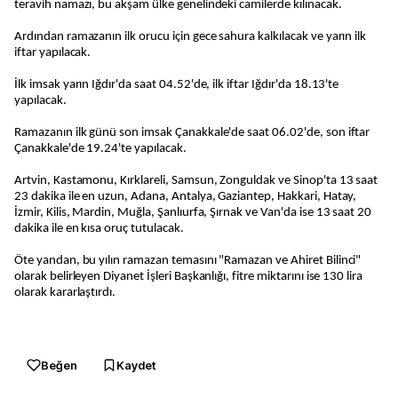
teravih namazı, bu akşam ülke genelindeki camilerde kılınacak.
Ardından ramazanın ilk orucu için gece sahura kalkılacak ve yarın ilk
iftar yapılacak.
İlk imsak yarın Iğdır'da saat 04.52'de, ilk iftar Iğdır'da 18.13'te
yapılacak.
Ramazanın ilk günü son imsak Çanakkale'de saat 06.02'de, son iftar
Çanakkale'de 19.24'te yapılacak.
Artvin, Kastamonu, Kırklareli, Samsun, Zonguldak ve Sinop'ta 13 saat
23 dakika ile en uzun, Adana, Antalya, Gaziantep, Hakkari, Hatay,
İzmir, Kilis, Mardin, Muğla, Şanlıurfa, Şırnak ve Van'da ise 13 saat 20
dakika ile en kısa oruç tutulacak.
Öte yandan, bu yılın ramazan temasını "Ramazan ve Ahiret Bilinci"
olarak belirleyen Diyanet İşleri Başkanlığı, fitre miktarını ise 130 lira
olarak kararlaştırdı.
Beğen
Kaydet