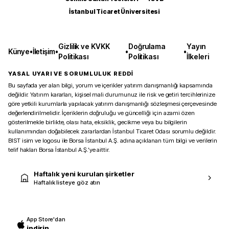
İstanbul Ticaret Üniversitesi
Gizlilik ve KVKK
Doğrulama
Yayın
Künye
•
İletişim
•
•
•
Politikası
Politikası
İlkeleri
YASAL UYARI VE SORUMLULUK REDDİ
Bu sayfada yer alan bilgi, yorum ve içerikler yatırım danışmanlığı kapsamında
değildir. Yatırım kararları, kişisel mali durumunuz ile risk ve getiri tercihlerinize
göre yetkili kurumlarla yapılacak yatırım danışmanlığı sözleşmesi çerçevesinde
değerlendirilmelidir. İçeriklerin doğruluğu ve güncelliği için azami özen
gösterilmekle birlikte, olası hata, eksiklik, gecikme veya bu bilgilerin
kullanımından doğabilecek zararlardan İstanbul Ticaret Odası sorumlu değildir.
BIST isim ve logosu ile Borsa İstanbul A.Ş. adına açıklanan tüm bilgi ve verilerin
telif hakları Borsa İstanbul A.Ş.’ye aittir.
Haftalık yeni kurulan şirketler
Haftalık listeye göz atın
App Store'dan
indirin