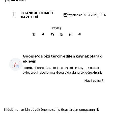
İSTANBUL TICARET
İ
Yayınlanma
10.03.2024, 11:05
GAZETESI
Paylaş
N
Google'da bizi tercih edilen kaynak olarak
ekleyin
İstanbul Ticaret Gazetesi
'i tercih edilen kaynak olarak
ekleyerek haberlerimizi Google'da daha sık görebilirsiniz.
Kaynak ekle
Nasıl çalışır?
›
Müslümanlar için büyük öneme sahip üç aylardan ramazanın ilk