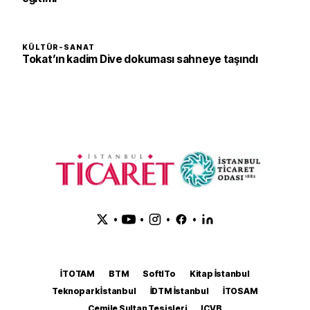
KÜLTÜR-SANAT
Tokat’ın kadim Dive dokuması sahneye taşındı
•
•
•
•
İTOTAM
BTM
SoftITo
Kitap İstanbul
Teknopark İstanbul
İDTM İstanbul
İTOSAM
Cemile Sultan Tesisleri
ICVB