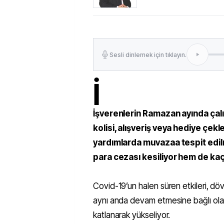
Sesli dinlemek için tıklayın.
İ
İşverenlerin Ramazan ayında çalı
kolisi, alışveriş veya hediye çek
yardımlarda muvazaa tespit edil
para cezası kesiliyor hem de kaçır
Covid-19’un halen süren etkileri, döv
aynı anda devam etmesine bağlı ola
katlanarak yükseliyor.