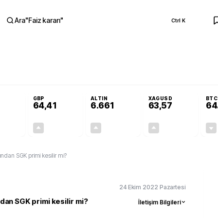
Ara
"
Faiz kararı
"
Ctrl K
RA
ojilerine yeni destek programı
Terörsüz Türkiye Yasası teklifi Adalet Komi
GBP
ALTIN
XAGUSD
BTC
64,41
6.661
63,57
64
+0,32%
+0,38%
+2,59%
+3,37%
0,18
0,24
167,96
2,07
dan SGK primi kesilir mi?
24 Ekim 2022 Pazartesi
an SGK primi kesilir mi?
İletişim Bilgileri