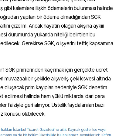
eş gibi kalemlere ilişkin ödemelerin bulunması halinde
 doğrudan yapılan bir ödeme olmadığından SGK
ltını çizelim. Ancak hayatın olağan akışına aykırı
esi durumunda yukarıda niteliği belirtilen bu
edilecek. Gerekirse SGK, o işyerini teftiş kapsamına
ırf SGK primlerinden kaçırmak için gerçekte ücret
 muvazaalı bir şekilde alışveriş çeki kisvesi altında
de oluşacak prim kayıpları nedeniyle SGK denetim
t edilmesi halinde hem yüklü miktarda idari para
er faiziyle geri alınıyor. Üstelik faydalanılan bazı
öz konusu olabilecek.
 hakları
İstanbul Ticaret Gazetesi
'ne aittir. Kaynak gösterilse veya
 tamamı ya da bir bölümü kesinlikle kullanılamaz. Ayrıntılar için lütfen