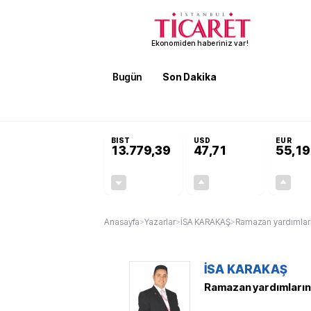
Ekonomiden haberiniz var!
Bugün
Son Dakika
Finans
EKST
SON DAKİKA
KOSGEB’den temiz enerji ve iklim teknol
BIST
USD
EUR
13.779,39
47,71
55,19
-0,14%
+0,18%
-19,42
0,09
Anasayfa
>
Yazarlar
>
İSA KARAKAŞ
>
Ramazan yardımların
İSA KARAKAŞ
Ramazan yardımlarınd