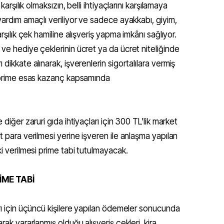
karşılık olmaksızın, belli ihtiyaçlarını karşılamaya
yardım amaçlı veriliyor ve sadece ayakkabı, giyim,
arşılık çek hamiline alışveriş yapma imkânı sağlıyor.
 ve hediye çeklerinin ücret ya da ücret niteliğinde
dikkate alınarak, işverenlerin sigortalılara vermiş
ri prime esas kazanç kapsamında
 diğer zaruri gıda ihtiyaçları için 300 TL’lik market
t para verilmesi yerine işveren ile anlaşma yapılan
ki verilmesi prime tabi tutulmayacak.
ME TABİ
arı için üçüncü kişilere yapılan ödemeler sonucunda
rak yararlanmış olduğu alışveriş çekleri, kira