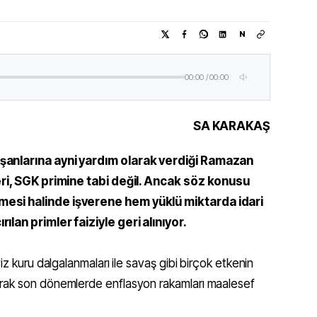
N
00:00
/
00:00
SA KARAKAŞ
şanlarına ayni yardım olarak verdiği Ramazan
leri, SGK primine tabi değil. Ancak söz konusu
mesi halinde işverene hem yüklü miktarda idari
ılan primler faiziyle geri alınıyor.
iz kuru dalgalanmaları ile savaş gibi birçok etkenin
rak son dönemlerde enflasyon rakamları maalesef