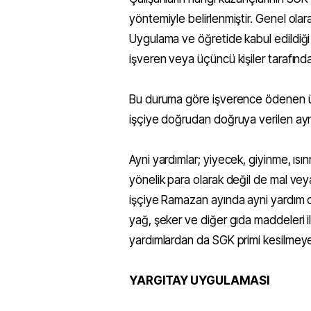
yöntemiyle belirlenmiştir. Genel olar
Uygulama ve öğretide kabul edildiği ü
işveren veya üçüncü kişiler tarafı
Bu duruma göre işverence ödenen üc
işçiye doğrudan doğruya verilen ayni
Ayni yardımlar; yiyecek, giyinme, ısı
yönelik para olarak değil de mal vey
işçiye Ramazan ayında ayni yardım o
yağ, şeker ve diğer gıda maddeleri i
yardımlardan da SGK primi kesilmey
YARGITAY UYGULAMASI