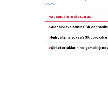
tıklayın
.
YAZARIN ÖNCEKİ YAZILARI
>
Alacak davalarının SGK cephesin
>
Fiili çalışma yoksa SGK borç çıkar
>
Şirket ortaklarının sigortalılığı ne 