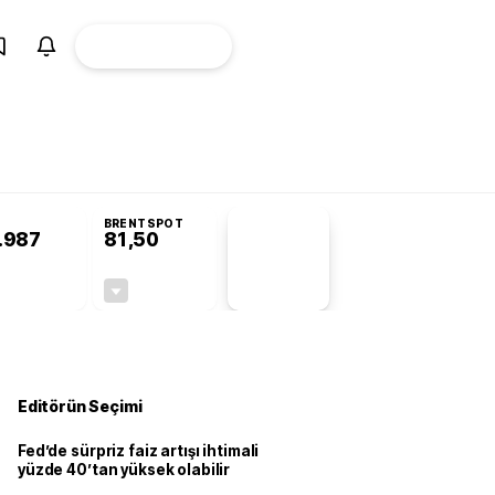
ÜYE
CANLI BORSA
Girişi
syonu’nda kabul edildi
KOSGEB’den temiz enerji ve iklim teknolojilerine ye
BRENTSPOT
.987
81,50
PİYASA
VERİLERİ
-0,02%
-1,55%
+0,00
-1,28
Editörün Seçimi
Fed’de sürpriz faiz artışı ihtimali
yüzde 40’tan yüksek olabilir