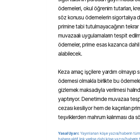
ödemeleri, okul öğrenim tutarları, kr
söz konusu ödemelerin sigortalıya
primine tabi tutulmayacağının tekrar a
muvazaalı uygulamaların tespit edilm
ödemeler, prime esas kazanca dahil 
alabilecek.
Keza amaç işçilere yardım olmayıp s
ödemesi olmakla birlikte bu ödemeleri
gizlemek maksadıyla verilmesi halin
yaptırıyor. Denetimde muvazaa tespi
cezası kesiliyor hem de kaçırılan priml
teşviklerden mahrum kalınması da s
Yasal Uyarı:
Yayınlanan köşe yazısı/haberin tüm
habere aktif link verilse dahi köşe yazısı/haberin