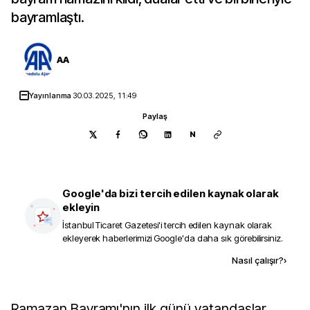
bayramlaştı.
AA
Yayınlanma
30.03.2025, 11:49
Paylaş
N
Google'da bizi tercih edilen kaynak olarak
ekleyin
İstanbul Ticaret Gazetesi
'i tercih edilen kaynak olarak
ekleyerek haberlerimizi Google'da daha sık görebilirsiniz.
Kaynak ekle
Nasıl çalışır?
›
Ramazan Bayramı'nın ilk günü vatandaşlar