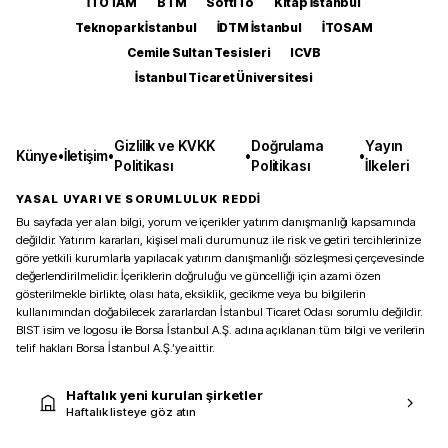
İTOTAM
BTM
SoftITo
Kitap İstanbul
Teknopark İstanbul
İDTM İstanbul
İTOSAM
Cemile Sultan Tesisleri
ICVB
İstanbul Ticaret Üniversitesi
Gizlilik ve KVKK
Doğrulama
Yayın
Künye
•
İletişim
•
•
•
Politikası
Politikası
İlkeleri
YASAL UYARI VE SORUMLULUK REDDİ
Bu sayfada yer alan bilgi, yorum ve içerikler yatırım danışmanlığı kapsamında
değildir. Yatırım kararları, kişisel mali durumunuz ile risk ve getiri tercihlerinize
göre yetkili kurumlarla yapılacak yatırım danışmanlığı sözleşmesi çerçevesinde
değerlendirilmelidir. İçeriklerin doğruluğu ve güncelliği için azami özen
gösterilmekle birlikte, olası hata, eksiklik, gecikme veya bu bilgilerin
kullanımından doğabilecek zararlardan İstanbul Ticaret Odası sorumlu değildir.
BIST isim ve logosu ile Borsa İstanbul A.Ş. adına açıklanan tüm bilgi ve verilerin
telif hakları Borsa İstanbul A.Ş.’ye aittir.
Haftalık yeni kurulan şirketler
Haftalık listeye göz atın