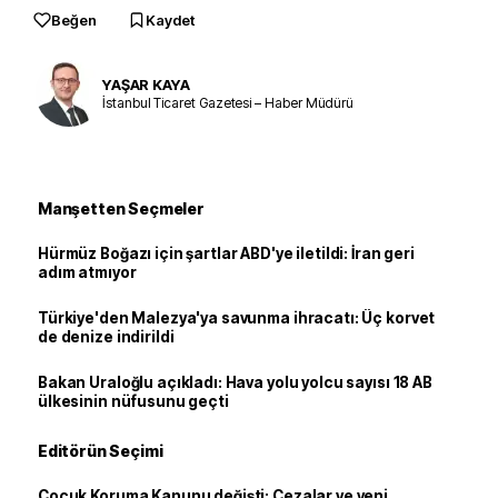
Beğen
Kaydet
YAŞAR KAYA
İstanbul Ticaret Gazetesi – Haber Müdürü
Manşetten Seçmeler
Hürmüz Boğazı için şartlar ABD'ye iletildi: İran geri
adım atmıyor
Türkiye'den Malezya'ya savunma ihracatı: Üç korvet
de denize indirildi
Bakan Uraloğlu açıkladı: Hava yolu yolcu sayısı 18 AB
ülkesinin nüfusunu geçti
Editörün Seçimi
Çocuk Koruma Kanunu değişti: Cezalar ve yeni