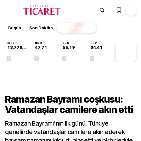
Bugün
Son Dakika
Finans
EKSTRA
BIST
USD
EUR
GBP
13.779,39
47,71
55,19
64,41
PİYASA
VERİLERİ
-0,14%
+0,18%
+0,32%
+0,38%
Gündem
Ramazan Bayramı coşkusu:
Vatandaşlar camilere akın etti
Ramazan Bayramı'nın ilk günü, Türkiye
genelinde vatandaşlar camilere akın ederek
bayram namazını kıldı, dualar etti ve birbirleriyle