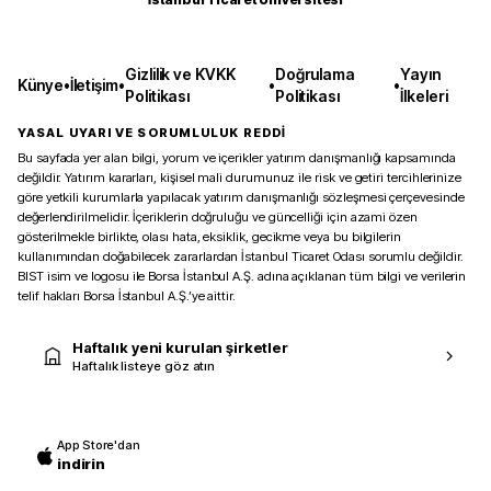
Gizlilik ve KVKK
Doğrulama
Yayın
Künye
•
İletişim
•
•
•
Politikası
Politikası
İlkeleri
YASAL UYARI VE SORUMLULUK REDDİ
Bu sayfada yer alan bilgi, yorum ve içerikler yatırım danışmanlığı kapsamında
değildir. Yatırım kararları, kişisel mali durumunuz ile risk ve getiri tercihlerinize
göre yetkili kurumlarla yapılacak yatırım danışmanlığı sözleşmesi çerçevesinde
değerlendirilmelidir. İçeriklerin doğruluğu ve güncelliği için azami özen
gösterilmekle birlikte, olası hata, eksiklik, gecikme veya bu bilgilerin
kullanımından doğabilecek zararlardan İstanbul Ticaret Odası sorumlu değildir.
BIST isim ve logosu ile Borsa İstanbul A.Ş. adına açıklanan tüm bilgi ve verilerin
telif hakları Borsa İstanbul A.Ş.’ye aittir.
Haftalık yeni kurulan şirketler
Haftalık listeye göz atın
App Store'dan
indirin