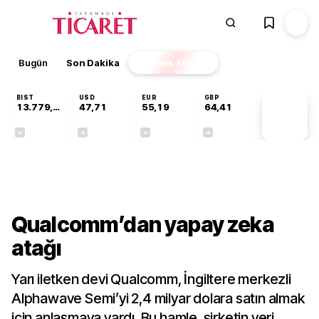
Bugün
Son Dakika
Finans
EKSTRA
BIST
USD
EUR
GBP
13.779,39
47,71
55,19
64,41
PİYASA
VERİLERİ
-0,14%
+0,18%
+0,32%
+0,38%
Teknoloji
Qualcomm’dan yapay zeka
atağı
Yarı iletken devi Qualcomm, İngiltere merkezli
Alphawave Semi’yi 2,4 milyar dolara satın almak
için anlaşmaya vardı. Bu hamle, şirketin veri