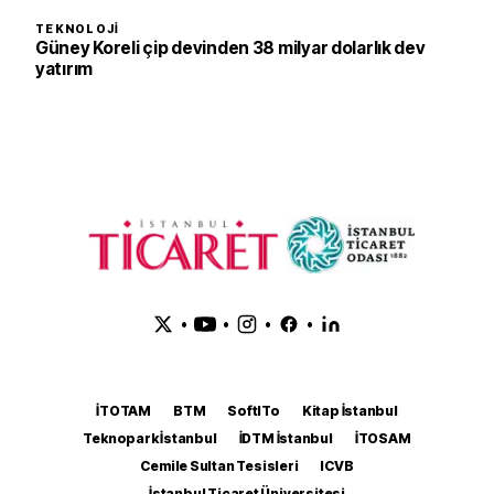
TEKNOLOJI
Güney Koreli çip devinden 38 milyar dolarlık dev
yatırım
•
•
•
•
İTOTAM
BTM
SoftITo
Kitap İstanbul
Teknopark İstanbul
İDTM İstanbul
İTOSAM
Cemile Sultan Tesisleri
ICVB
İstanbul Ticaret Üniversitesi