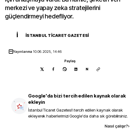
merkezi ve yapay zeka stratejilerini
güçlendirmeyi hedefliyor.
İ
İSTANBUL TICARET GAZETESI
Yayınlanma
10.06.2025, 14:46
Paylaş
N
Google'da bizi tercih edilen kaynak olarak
ekleyin
İstanbul Ticaret Gazetesi
'i tercih edilen kaynak olarak
ekleyerek haberlerimizi Google'da daha sık görebilirsiniz.
Kaynak ekle
Nasıl çalışır?
›