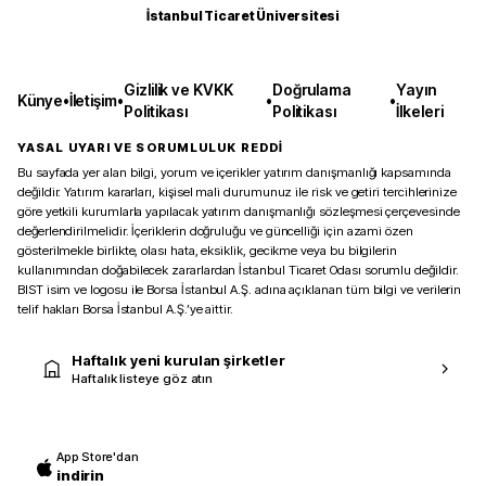
İstanbul Ticaret Üniversitesi
Gizlilik ve KVKK
Doğrulama
Yayın
Künye
•
İletişim
•
•
•
Politikası
Politikası
İlkeleri
YASAL UYARI VE SORUMLULUK REDDİ
Bu sayfada yer alan bilgi, yorum ve içerikler yatırım danışmanlığı kapsamında
değildir. Yatırım kararları, kişisel mali durumunuz ile risk ve getiri tercihlerinize
göre yetkili kurumlarla yapılacak yatırım danışmanlığı sözleşmesi çerçevesinde
değerlendirilmelidir. İçeriklerin doğruluğu ve güncelliği için azami özen
gösterilmekle birlikte, olası hata, eksiklik, gecikme veya bu bilgilerin
kullanımından doğabilecek zararlardan İstanbul Ticaret Odası sorumlu değildir.
BIST isim ve logosu ile Borsa İstanbul A.Ş. adına açıklanan tüm bilgi ve verilerin
telif hakları Borsa İstanbul A.Ş.’ye aittir.
Haftalık yeni kurulan şirketler
Haftalık listeye göz atın
App Store'dan
indirin