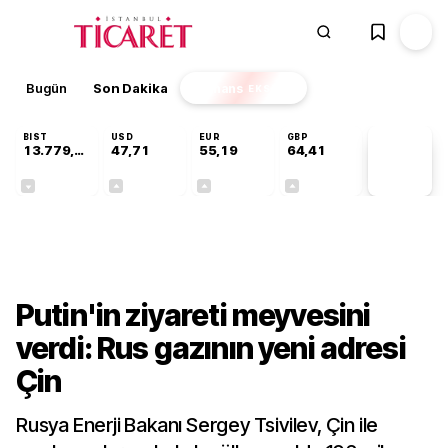
Bugün
Son Dakika
Finans
EKSTRA
BIST
USD
EUR
GBP
13.779,39
47,71
55,19
64,41
PİYASA
VERİLERİ
-0,14%
+0,18%
+0,32%
+0,38%
Dünya
Putin'in ziyareti meyvesini
verdi: Rus gazının yeni adresi
Çin
Rusya Enerji Bakanı Sergey Tsivilev, Çin ile