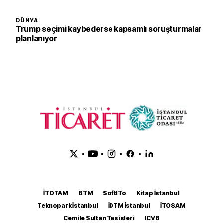
DÜNYA
Trump seçimi kaybederse kapsamlı soruşturmalar
planlanıyor
•
•
•
•
İTOTAM
BTM
SoftITo
Kitap İstanbul
Teknopark İstanbul
İDTM İstanbul
İTOSAM
Cemile Sultan Tesisleri
ICVB