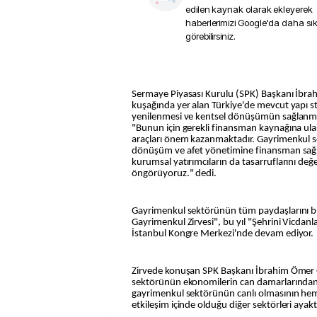
edilen kaynak olarak ekleyerek
haberlerimizi Google'da daha sı
görebilirsiniz.
Sermaye Piyasası Kurulu (SPK) Başkanı İbr
kuşağında yer alan Türkiye'de mevcut yapı s
yenilenmesi ve kentsel dönüşümün sağlanması
"Bunun için gerekli finansman kaynağına ul
araçları önem kazanmaktadır. Gayrimenkul ser
dönüşüm ve afet yönetimine finansman sağla
kurumsal yatırımcıların da tasarruflarını değe
öngörüyoruz." dedi.
Gayrimenkul sektörünün tüm paydaşlarını b
Gayrimenkul Zirvesi", bu yıl "Şehrini Vicdan
İstanbul Kongre Merkezi'nde devam ediyor.
Zirvede konuşan SPK Başkanı İbrahim Ömer
sektörünün ekonomilerin can damarlarından
gayrimenkul sektörünün canlı olmasının h
etkileşim içinde olduğu diğer sektörleri ayakt