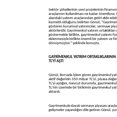
Sektör şirketlerinin yeni projelerinin finan
araçlarının kullanılması ne kadar önemliyse, 
alandaki yatırım araçlarından getiri elde ede
kıymetli olduğunu belirten Gönül, "Gayrimen
gösteren kurumsal yatırımcılar, sermaye piy
aktörleridir. Gayrimenkul yatırım ortaklıkları 
göstermekle birlikte, gayrimenkul yatırım f
eklenmesiyle birlikte önemli bir yatırım ve 
dönüşmüştür." şeklinde konuştu.
GAYRİMENKUL YATIRIM ORTAKLIKLARININ 
TL'Yİ AŞTI
Gönül, Borsada işlem gören gayrimenkul yatı
aktif değerinin 350 milyar TL'yi, piyasa değe
TL'yi aştığını, mevcut durumda, gayrimenkul
TL'nin üzerinde bir birikimin gayrimenkul yat
aktardı.
Gayrimenkule dayalı sermaye piyasası araçla
gelişmeler yaşandığını dile getiren Gönül, şun