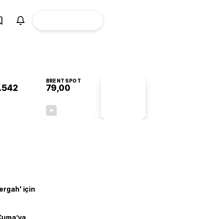
ÜYE
CANLI BORSA
Girişi
BRENTSPOT
.542
79,00
PİYASA
VERİLERİ
+0,74%
+0,11%
+0,00
0,09
ergah' için
 Cuma’ya