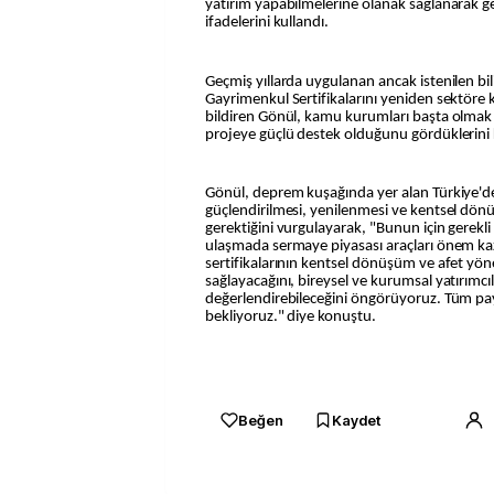
yatırım yapabilmelerine olanak sağlanarak geti
ifadelerini kullandı.
Geçmiş yıllarda uygulanan ancak istenilen bili
Gayrimenkul Sertifikalarını yeniden sektöre 
bildiren Gönül, kamu kurumları başta olmak
projeye güçlü destek olduğunu gördüklerini 
Gönül, deprem kuşağında yer alan Türkiye'
güçlendirilmesi, yenilenmesi ve kentsel dö
gerektiğini vurgulayarak, "Bunun için gerek
ulaşmada sermaye piyasası araçları önem k
sertifikalarının kentsel dönüşüm ve afet yö
sağlayacağını, bireysel ve kurumsal yatırımcıl
değerlendirebileceğini öngörüyoruz. Tüm pa
bekliyoruz." diye konuştu.
Beğen
Kaydet