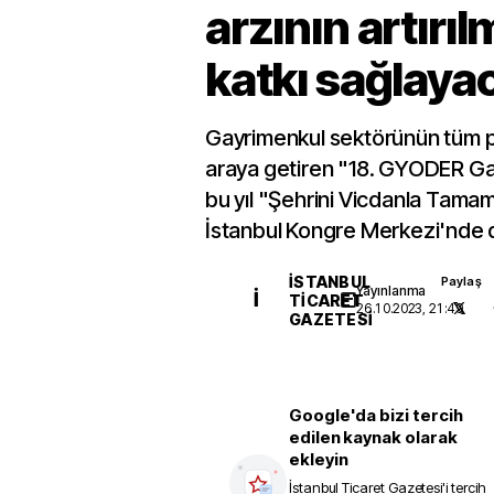
arzının artırı
katkı sağlaya
Gayrimenkul sektörünün tüm pa
araya getiren "18. GYODER Gay
bu yıl "Şehrini Vicdanla Tama
İstanbul Kongre Merkezi'nde 
İSTANBUL
Paylaş
Yayınlanma
İ
TICARET
26.10.2023, 21:49
GAZETESI
Google'da bizi tercih
edilen kaynak olarak
ekleyin
İstanbul Ticaret Gazetesi
'i tercih