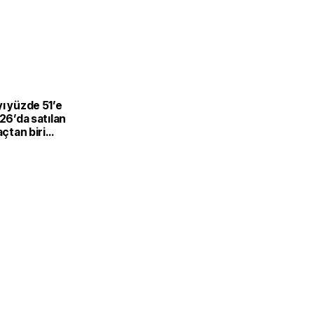
L
ı yüzde 51’e
026’da satılan
açtan biri
-hibrit