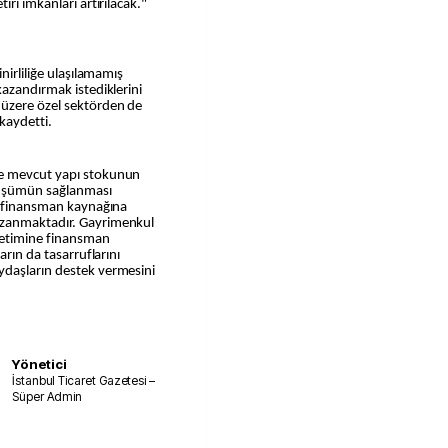
ri imkanları artırılacak."
nirliliğe ulaşılamamış
kazandırmak istediklerini
 üzere özel sektörden de
kaydetti.
de mevcut yapı stokunun
nüşümün sağlanması
li finansman kaynağına
azanmaktadır. Gayrimenkul
netimine finansman
arın da tasarruflarını
ydaşların destek vermesini
Yönetici
İstanbul Ticaret Gazetesi –
Süper Admin