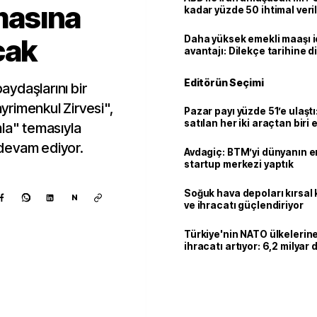
lmasına
kadar yüzde 50 ihtimal veril
cak
Daha yüksek emekli maaşı 
avantajı: Dilekçe tarihine d
Editörün Seçimi
ydaşlarını bir
rimenkul Zirvesi",
Pazar payı yüzde 51’e ulaşt
satılan her iki araçtan biri e
mla" temasıyla
hibrit
devam ediyor.
Avdagiç: BTM’yi dünyanın en 
startup merkezi yaptık
Soğuk hava depoları kırsal 
N
ve ihracatı güçlendiriyor
Türkiye'nin NATO ülkeleri
ihracatı artıyor: 6,2 milyar d
milyar doları aştı
Kaynak ekle