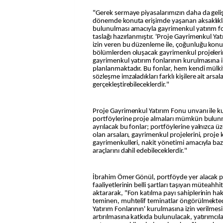
"Gerek sermaye piyasalarımızın daha da geli
dönemde konuta erişimde yaşanan aksaklıkla
bulunulması amacıyla gayrimenkul yatırım fo
taslağı hazırlanmıştır. 'Proje Gayrimenkul Ya
izin veren bu düzenleme ile, çoğunluğu konut 
bölümlerden oluşacak gayrimenkul projeleri
gayrimenkul yatırım fonlarının kurulmasına
planlanmaktadır. Bu fonlar, hem kendi mülk
sözleşme imzaladıkları farklı kişilere ait arsa
gerçekleştirebileceklerdir."
Proje Gayrimenkul Yatırım Fonu unvanı ile 
portföylerine proje almaları mümkün bulu
ayrılacak bu fonlar; portföylerine yalnızca üz
olan arsaları, gayrimenkul projelerini, proje 
gayrimenkulleri, nakit yönetimi amacıyla baz
araçlarını dahil edebileceklerdir."
İbrahim Ömer Gönül, portföyde yer alacak pr
faaliyetlerinin belli şartları taşıyan müteahhit
aktararak, "Fon katılma payı sahiplerinin ha
teminen, muhtelif teminatlar öngörülmekted
Yatırım Fonlarının' kurulmasına izin verilmesi
artırılmasına katkıda bulunulacak, yatırımcıl