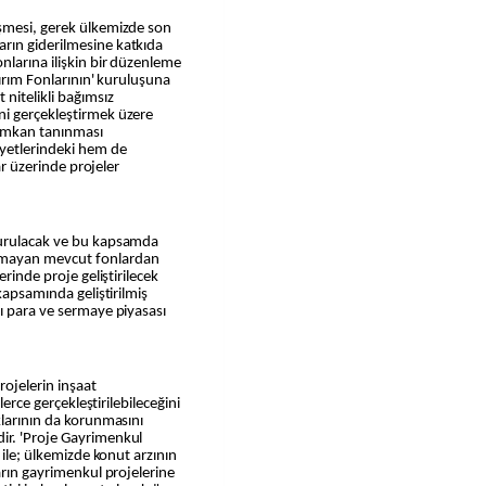
şmesi, gerek ülkemizde son
rın giderilmesine katkıda
nlarına ilişkin bir düzenleme
tırım Fonlarının' kuruluşuna
nitelikli bağımsız
ni gerçekleştirmek üzere
 imkan tanınması
iyetlerindeki hem de
lar üzerinde projeler
kurulacak ve bu kapsamda
nmayan mevcut fonlardan
erinde proje geliştirilecek
kapsamında geliştirilmiş
ı para ve sermaye piyasası
ojelerin inşaat
lerce gerçekleştirilebileceğini
klarının da korunmasını
ir. 'Proje Gayrimenkul
 ile; ülkemizde konut arzının
arın gayrimenkul projelerine