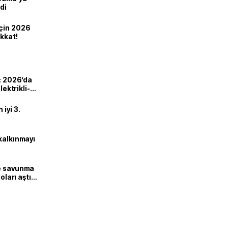
di
için 2026
ikkat!
ı: 2026’da
lektrikli-
iyi 3.
kalkınmayı
ne savunma
oları aştı