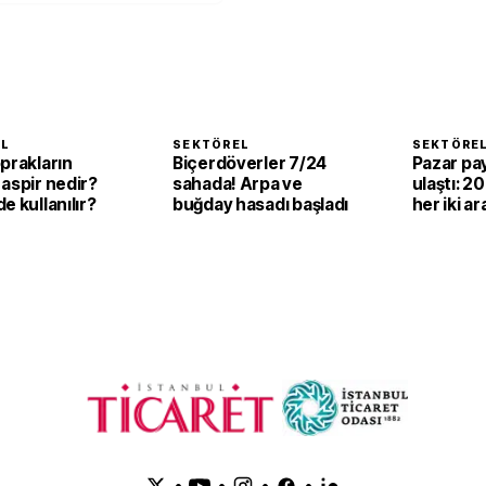
EL
SEKTÖREL
SEKTÖRE
prakların
Biçerdöverler 7/24
Pazar pay
aspir nedir?
sahada! Arpa ve
ulaştı: 2
e kullanılır?
buğday hasadı başladı
her iki ar
elektrikli
•
•
•
•