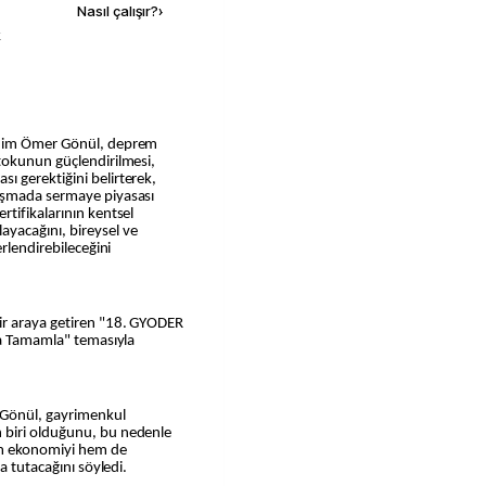
Nasıl çalışır?
›
k
ahim Ömer Gönül, deprem
tokunun güçlendirilmesi,
 gerektiğini belirterek,
aşmada sermaye piyasası
tifikalarının kentsel
yacağını, bireysel ve
rlendirebileceğini
ir araya getiren "18. GYODER
la Tamamla" temasıyla
 Gönül, gayrimenkul
 biri olduğunu, bu nedenle
em ekonomiyi hem de
a tutacağını söyledi.