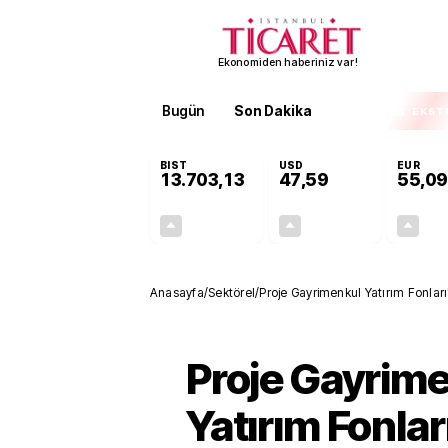
Ekonomiden haberiniz var!
Bugün
Son Dakika
Finans
EKST
BIST
USD
EUR
13.703,13
47,59
55,09
+0,11%
+0,05%
15,20
0,02
Anasayfa
/
Sektörel
/
Proje Gayrimenkul Yatırım Fonları
Proje Gayrim
Yatırım Fonlar