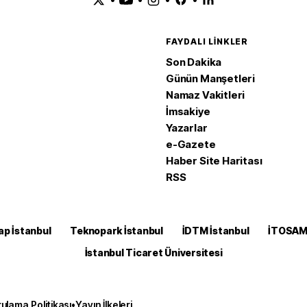
FAYDALI LINKLER
Son Dakika
Günün Manşetleri
Namaz Vakitleri
İmsakiye
Yazarlar
e-Gazete
Haber Site Haritası
RSS
ap İstanbul
Teknopark İstanbul
İDTM İstanbul
İTOSA
İstanbul Ticaret Üniversitesi
ulama Politikası
•
Yayın İlkeleri