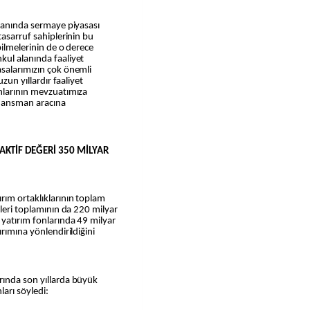
smanında sermaye piyasası
tasarruf sahiplerinin bu
bilmelerinin de o derece
kul alanında faaliyet
asalarımızın çok önemli
uzun yıllardır faaliyet
onlarının mevzuatımıza
finansman aracına
AKTİF DEĞERİ 350 MİLYAR
rım ortaklıklarının toplam
rleri toplamının da 220 milyar
 yatırım fonlarında 49 milyar
ırımına yönlendirildiğini
rında son yıllarda büyük
ları söyledi: