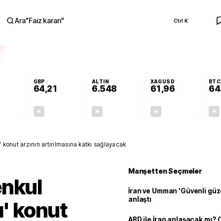
Ara
"
Faiz kararı
"
Ctrl K
RA
GBP
ALTIN
XAGUSD
BTC
64,21
6.548
61,96
64
+0,15%
+0,17%
+0,80%
-0,13%
0,08
0,11
52,24
-0,08
' konut arzının artırılmasına katkı sağlayacak
Manşetten Seçmeler
enkul
İran ve Umman 'Güvenli güz
anlaştı
ı' konut
ABD ile İran anlaşacak mı?