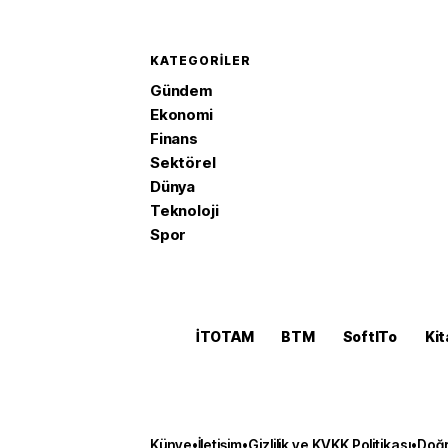
KATEGORILER
Gündem
Ekonomi
Finans
Sektörel
Dünya
Teknoloji
Spor
İTOTAM
BTM
SoftITo
Kit
Künye
•
İletişim
•
Gizlilik ve KVKK Politikası
•
Doğr