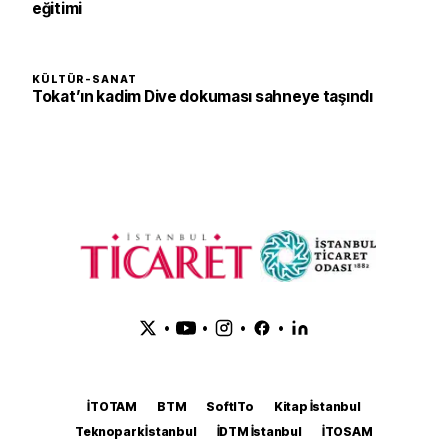
eğitimi
KÜLTÜR-SANAT
Tokat’ın kadim Dive dokuması sahneye taşındı
•
•
•
•
İTOTAM
BTM
SoftITo
Kitap İstanbul
Teknopark İstanbul
İDTM İstanbul
İTOSAM