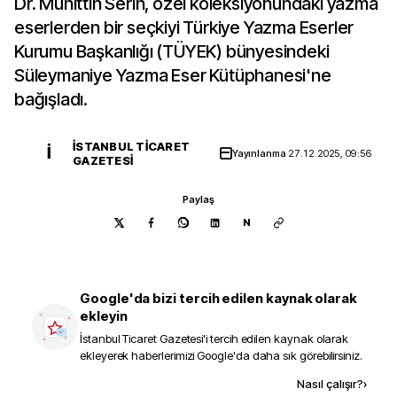
Dr. Muhittin Serin, özel koleksiyonundaki yazma
eserlerden bir seçkiyi Türkiye Yazma Eserler
Kurumu Başkanlığı (TÜYEK) bünyesindeki
Süleymaniye Yazma Eser Kütüphanesi'ne
bağışladı.
İSTANBUL TICARET
İ
Yayınlanma
27.12.2025, 09:56
GAZETESI
Paylaş
N
Google'da bizi tercih edilen kaynak olarak
ekleyin
İstanbul Ticaret Gazetesi
'i tercih edilen kaynak olarak
ekleyerek haberlerimizi Google'da daha sık görebilirsiniz.
Kaynak ekle
Nasıl çalışır?
›