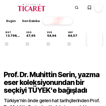
Bugün
Son Dakika
Finans
EKSTRA
BIST
USD
EUR
GBP
13.798,82
47,65
54,94
64,07
PİYASA
VERİLERİ
+0,70%
+0,04%
-0,13%
-0,16%
Kültür-Sanat
Prof. Dr. Muhittin Serin, yazma
eser koleksiyonundan bir
seçkiyi TÜYEK'e bağışladı
Türkiye'nin önde gelen hat tarihçilerinden Prof.