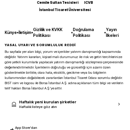
Cemile Sultan Tesisleri
ICVB
İstanbul Ticaret Üniversitesi
Gizlilik ve KVKK
Doğrulama
Yayın
Künye
•
İletişim
•
•
•
Politikası
Politikası
İlkeleri
YASAL UYARI VE SORUMLULUK REDDİ
Bu sayfada yer alan bilgi, yorum ve içerikler yatırım danışmanlığı kapsamında
değildir. Yatırım kararları, kişisel mali durumunuz ile risk ve getiri tercihlerinize
göre yetkili kurumlarla yapılacak yatırım danışmanlığı sözleşmesi çerçevesinde
değerlendirilmelidir. İçeriklerin doğruluğu ve güncelliği için azami özen
gösterilmekle birlikte, olası hata, eksiklik, gecikme veya bu bilgilerin
kullanımından doğabilecek zararlardan İstanbul Ticaret Odası sorumlu değildir.
BIST isim ve logosu ile Borsa İstanbul A.Ş. adına açıklanan tüm bilgi ve verilerin
telif hakları Borsa İstanbul A.Ş.’ye aittir.
Haftalık yeni kurulan şirketler
Haftalık listeye göz atın
App Store'dan