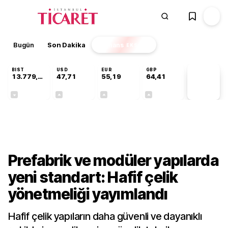
Bugün
Son Dakika
Finans
EKSTRA
BIST
USD
EUR
GBP
13.779,39
47,71
55,19
64,41
PİYASA
VERİLERİ
-0,14%
+0,18%
+0,32%
+0,38%
Sektörel
Prefabrik ve modüler yapılarda
yeni standart: Hafif çelik
yönetmeliği yayımlandı
Hafif çelik yapıların daha güvenli ve dayanıklı