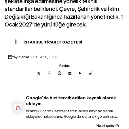
şekilde inşa edilmesine yönelik teknik
standartlar belirlendi. Çevre, Şehircilik ve İklim
Değişikliği Bakanlığınca hazırlanan yönetmelik, 1
Ocak 2027’de yürürlüğe girecek.
İ
İSTANBUL TICARET GAZETESI
Yayınlanma
17.05.2026, 16:58
Paylaş
N
Google'da bizi tercih edilen kaynak olarak
ekleyin
İstanbul Ticaret Gazetesi
'i tercih edilen kaynak olarak
ekleyerek haberlerimizi Google'da daha sık görebilirsiniz.
Kaynak ekle
Nasıl çalışır?
›