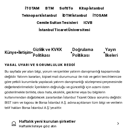
İTOTAM
BTM
SoftITo
Kitap İstanbul
Teknopark İstanbul
İDTM İstanbul
İTOSAM
Cemile Sultan Tesisleri
ICVB
İstanbul Ticaret Üniversitesi
Gizlilik ve KVKK
Doğrulama
Yayın
Künye
•
İletişim
•
•
•
Politikası
Politikası
İlkeleri
YASAL UYARI VE SORUMLULUK REDDİ
Bu sayfada yer alan bilgi, yorum ve içerikler yatırım danışmanlığı kapsamında
değildir. Yatırım kararları, kişisel mali durumunuz ile risk ve getiri tercihlerinize
göre yetkili kurumlarla yapılacak yatırım danışmanlığı sözleşmesi çerçevesinde
değerlendirilmelidir. İçeriklerin doğruluğu ve güncelliği için azami özen
gösterilmekle birlikte, olası hata, eksiklik, gecikme veya bu bilgilerin
kullanımından doğabilecek zararlardan İstanbul Ticaret Odası sorumlu değildir.
BIST isim ve logosu ile Borsa İstanbul A.Ş. adına açıklanan tüm bilgi ve verilerin
telif hakları Borsa İstanbul A.Ş.’ye aittir.
Haftalık yeni kurulan şirketler
Haftalık listeye göz atın