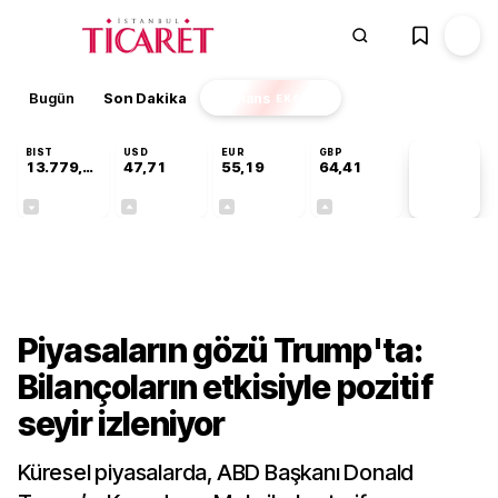
Bugün
Son Dakika
Finans
EKSTRA
BIST
USD
EUR
GBP
13.779,39
47,71
55,19
64,41
PİYASA
VERİLERİ
-0,14%
+0,18%
+0,32%
+0,38%
Dünya
Piyasaların gözü Trump'ta:
Bilançoların etkisiyle pozitif
seyir izleniyor
Küresel piyasalarda, ABD Başkanı Donald