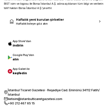
BIST isim ve logosu ile Borsa İstanbul A.Ş. adına açıklanan tüm bilgi ve verilerin
telif hakları Borsa İstanbul A.Ş.’ye aittir.
Haftalık yeni kurulan şirketler
Haftalık listeye göz atın
App Store'dan
indirin
Google Play'den
alın
App Galeri ile
keşfedin
İstanbul Ticaret Gazetesi · Reşadiye Cad. Eminönü 34112 Fatih/
İstanbul
iletisim@istanbulticaretgazetesi.com
+90 212 467 65 15