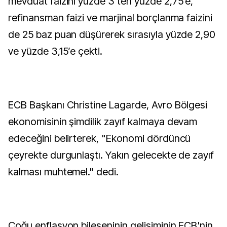
mevduat faizini yüzde 3’ten yüzde 2,75’e,
refinansman faizi ve marjinal borçlanma faizini
de 25 baz puan düşürerek sırasıyla yüzde 2,90
ve yüzde 3,15’e çekti.
ECB Başkanı Christine Lagarde, Avro Bölgesi
ekonomisinin şimdilik zayıf kalmaya devam
edeceğini belirterek, "Ekonomi dördüncü
çeyrekte durgunlaştı. Yakın gelecekte de zayıf
kalması muhtemel." dedi.
Çoğu enflasyon bileşeninin gelişiminin ECB'nin