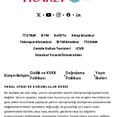
•
•
•
•
İTOTAM
BTM
SoftITo
Kitap İstanbul
Teknopark İstanbul
İDTM İstanbul
İTOSAM
Cemile Sultan Tesisleri
ICVB
İstanbul Ticaret Üniversitesi
Gizlilik ve KVKK
Doğrulama
Yayın
Künye
•
İletişim
•
•
•
Politikası
Politikası
İlkeleri
YASAL UYARI VE SORUMLULUK REDDİ
Bu sayfada yer alan bilgi, yorum ve içerikler yatırım danışmanlığı kapsamında
değildir. Yatırım kararları, kişisel mali durumunuz ile risk ve getiri tercihlerinize
göre yetkili kurumlarla yapılacak yatırım danışmanlığı sözleşmesi çerçevesinde
değerlendirilmelidir. İçeriklerin doğruluğu ve güncelliği için azami özen
gösterilmekle birlikte, olası hata, eksiklik, gecikme veya bu bilgilerin
kullanımından doğabilecek zararlardan İstanbul Ticaret Odası sorumlu değildir.