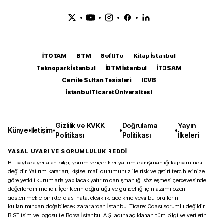
•
•
•
•
İTOTAM
BTM
SoftITo
Kitap İstanbul
Teknopark İstanbul
İDTM İstanbul
İTOSAM
Cemile Sultan Tesisleri
ICVB
İstanbul Ticaret Üniversitesi
Gizlilik ve KVKK
Doğrulama
Yayın
Künye
•
İletişim
•
•
•
Politikası
Politikası
İlkeleri
YASAL UYARI VE SORUMLULUK REDDİ
Bu sayfada yer alan bilgi, yorum ve içerikler yatırım danışmanlığı kapsamında
değildir. Yatırım kararları, kişisel mali durumunuz ile risk ve getiri tercihlerinize
göre yetkili kurumlarla yapılacak yatırım danışmanlığı sözleşmesi çerçevesinde
değerlendirilmelidir. İçeriklerin doğruluğu ve güncelliği için azami özen
gösterilmekle birlikte, olası hata, eksiklik, gecikme veya bu bilgilerin
kullanımından doğabilecek zararlardan İstanbul Ticaret Odası sorumlu değildir.
BIST isim ve logosu ile Borsa İstanbul A.Ş. adına açıklanan tüm bilgi ve verilerin