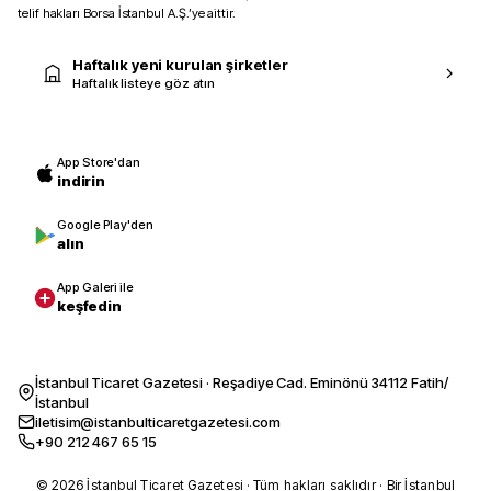
telif hakları Borsa İstanbul A.Ş.’ye aittir.
Haftalık yeni kurulan şirketler
Haftalık listeye göz atın
App Store'dan
indirin
Google Play'den
alın
App Galeri ile
keşfedin
İstanbul Ticaret Gazetesi · Reşadiye Cad. Eminönü 34112 Fatih/
İstanbul
iletisim@istanbulticaretgazetesi.com
+90 212 467 65 15
© 2026 İstanbul Ticaret Gazetesi · Tüm hakları saklıdır · Bir İstanbul