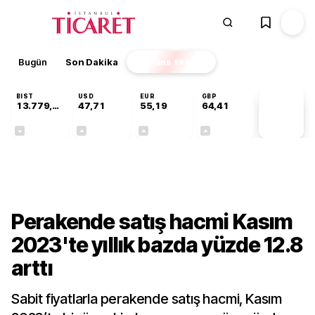
Bugün
Son Dakika
Finans
EKSTRA
BIST
USD
EUR
GBP
13.779,39
47,71
55,19
64,41
PİYASA
VERİLERİ
-0,14%
+0,18%
+0,32%
+0,38%
Gündem
Perakende satış hacmi Kasım
2023'te yıllık bazda yüzde 12.8
arttı
Sabit fiyatlarla perakende satış hacmi, Kasım