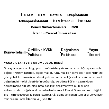
İTOTAM
BTM
SoftITo
Kitap İstanbul
Teknopark İstanbul
İDTM İstanbul
İTOSAM
Cemile Sultan Tesisleri
ICVB
İstanbul Ticaret Üniversitesi
Gizlilik ve KVKK
Doğrulama
Yayın
Künye
•
İletişim
•
•
•
Politikası
Politikası
İlkeleri
YASAL UYARI VE SORUMLULUK REDDİ
Bu sayfada yer alan bilgi, yorum ve içerikler yatırım danışmanlığı kapsamında
değildir. Yatırım kararları, kişisel mali durumunuz ile risk ve getiri tercihlerinize
göre yetkili kurumlarla yapılacak yatırım danışmanlığı sözleşmesi çerçevesinde
değerlendirilmelidir. İçeriklerin doğruluğu ve güncelliği için azami özen
gösterilmekle birlikte, olası hata, eksiklik, gecikme veya bu bilgilerin
kullanımından doğabilecek zararlardan İstanbul Ticaret Odası sorumlu değildir.
BIST isim ve logosu ile Borsa İstanbul A.Ş. adına açıklanan tüm bilgi ve verilerin
telif hakları Borsa İstanbul A.Ş.’ye aittir.