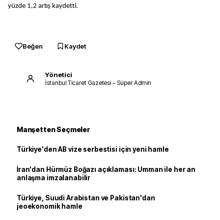
yüzde 1,2 artış kaydetti.
Beğen
Kaydet
Yönetici
İstanbul Ticaret Gazetesi – Süper Admin
Manşetten Seçmeler
Türkiye'den AB vize serbestisi için yeni hamle
İran'dan Hürmüz Boğazı açıklaması: Umman ile her an
anlaşma imzalanabilir
Türkiye, Suudi Arabistan ve Pakistan'dan
jeoekonomik hamle