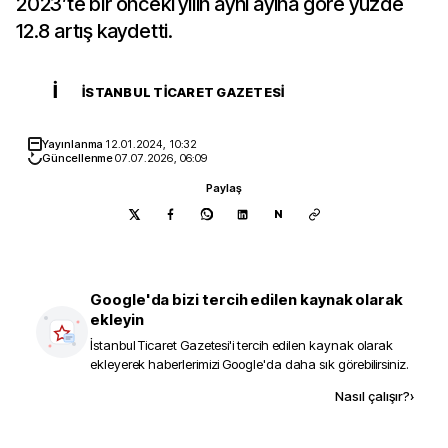
2023’te bir önceki yılın aynı ayına göre yüzde
12.8 artış kaydetti.
İ
İSTANBUL TICARET GAZETESI
Yayınlanma
12.01.2024, 10:32
Güncellenme
07.07.2026, 06:09
Paylaş
N
Google'da bizi tercih edilen kaynak olarak
ekleyin
İstanbul Ticaret Gazetesi
'i tercih edilen kaynak olarak
ekleyerek haberlerimizi Google'da daha sık görebilirsiniz.
Kaynak ekle
Nasıl çalışır?
›