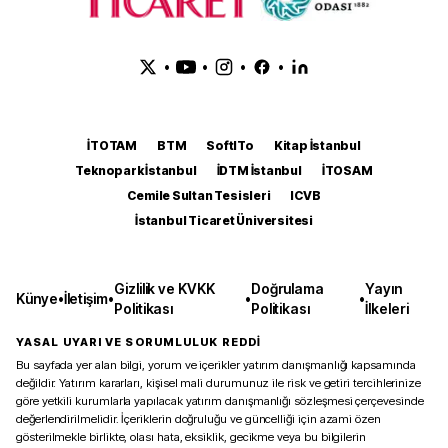
•
•
•
•
İTOTAM
BTM
SoftITo
Kitap İstanbul
Teknopark İstanbul
İDTM İstanbul
İTOSAM
Cemile Sultan Tesisleri
ICVB
İstanbul Ticaret Üniversitesi
Gizlilik ve KVKK
Doğrulama
Yayın
Künye
•
İletişim
•
•
•
Politikası
Politikası
İlkeleri
YASAL UYARI VE SORUMLULUK REDDİ
Bu sayfada yer alan bilgi, yorum ve içerikler yatırım danışmanlığı kapsamında
değildir. Yatırım kararları, kişisel mali durumunuz ile risk ve getiri tercihlerinize
göre yetkili kurumlarla yapılacak yatırım danışmanlığı sözleşmesi çerçevesinde
değerlendirilmelidir. İçeriklerin doğruluğu ve güncelliği için azami özen
gösterilmekle birlikte, olası hata, eksiklik, gecikme veya bu bilgilerin