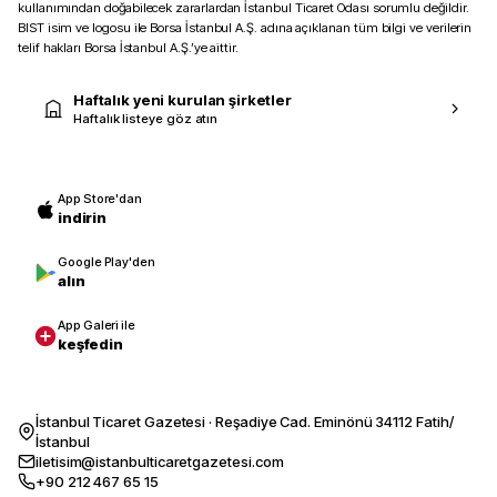
kullanımından doğabilecek zararlardan İstanbul Ticaret Odası sorumlu değildir.
BIST isim ve logosu ile Borsa İstanbul A.Ş. adına açıklanan tüm bilgi ve verilerin
telif hakları Borsa İstanbul A.Ş.’ye aittir.
Haftalık yeni kurulan şirketler
Haftalık listeye göz atın
App Store'dan
indirin
Google Play'den
alın
App Galeri ile
keşfedin
İstanbul Ticaret Gazetesi · Reşadiye Cad. Eminönü 34112 Fatih/
İstanbul
iletisim@istanbulticaretgazetesi.com
+90 212 467 65 15