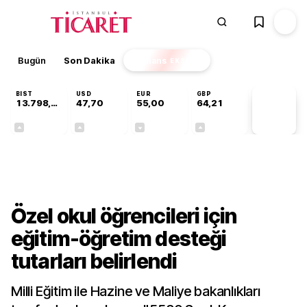
Bugün
Son Dakika
Finans
EKSTRA
BIST
USD
EUR
GBP
13.798,82
47,70
55,00
64,21
PİYASA
VERİLERİ
+0,70%
+0,16%
-0,03%
+0,06%
Sektörel
Özel okul öğrencileri için
eğitim-öğretim desteği
tutarları belirlendi
Milli Eğitim ile Hazine ve Maliye bakanlıkları