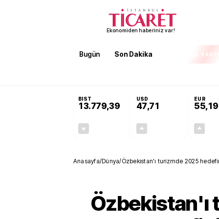
Ekonomiden haberiniz var!
Bugün
Son Dakika
Finans
EKST
SON DAKİKA
Öğrenci affı ve ek sınav hakkı
BIST
USD
EUR
13.779,39
47,71
55,19
-0,14%
+0,18%
-19,42
0,09
Anasayfa
/
Dünya
/
Özbekistan'ı turizmde 2025 hedefini
Özbekistan'ı 