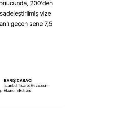
ı sonucunda, 200’den
sadeleştirilmiş vize
tan'ı geçen sene 7,5
BARIŞ CABACI
İstanbul Ticaret Gazetesi –
Ekonomi Editörü