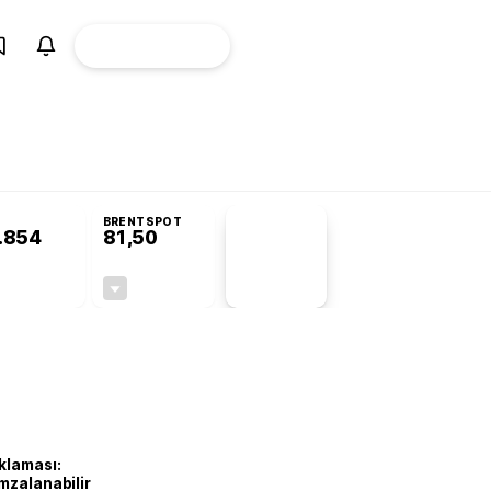
ÜYE
CANLI BORSA
Girişi
BRENTSPOT
.854
81,50
PİYASA
VERİLERİ
-0,22%
-1,55%
+0,00
-1,28
klaması:
mzalanabilir