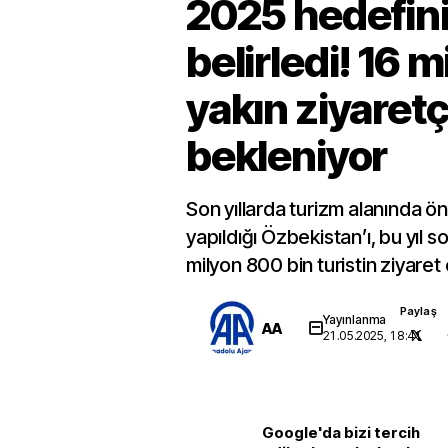
2025 hedefin
belirledi! 16 
yakın ziyaretç
bekleniyor
Son yıllarda turizm alanında ön
yapıldığı Özbekistan’ı, bu yıl 
milyon 800 bin turistin ziyaret
Paylaş
Yayınlanma
AA
21.05.2025, 18:41
Google'da bizi tercih