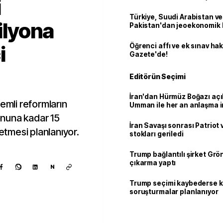
i
Türkiye, Suudi Arabistan ve
milyona
Pakistan'dan jeoekonomik
i
Öğrenci affı ve ek sınav ha
Gazete'de!
Editörün Seçimi
İran'dan Hürmüz Boğazı açı
emli reformların
Umman ile her an anlaşma i
sonuna kadar 15
İran Savaşı sonrası Patriot
 etmesi planlanıyor.
stokları geriledi
Trump bağlantılı şirket Grö
çıkarma yaptı
N
Trump seçimi kaybederse 
soruşturmalar planlanıyor