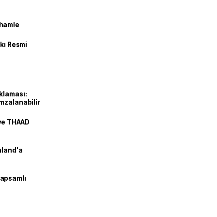
 hamle
kkı Resmi
klaması:
mzalanabilir
 ve THAAD
nland'a
kapsamlı