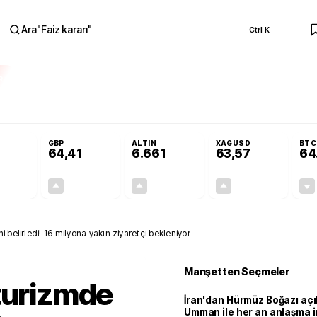
Ara
"
Faiz kararı
"
Ctrl K
RA
 Resmi Gazete'de!
Öğrenci affı ve ek sınav hakkı Resmi Gazete'de!
GBP
ALTIN
XAGUSD
BTC
64,41
6.661
63,57
64
+0,32%
+0,38%
+2,59%
+3,37%
0,18
0,24
167,96
2,07
 belirledi! 16 milyona yakın ziyaretçi bekleniyor
Manşetten Seçmeler
turizmde
İran'dan Hürmüz Boğazı açı
Umman ile her an anlaşma i