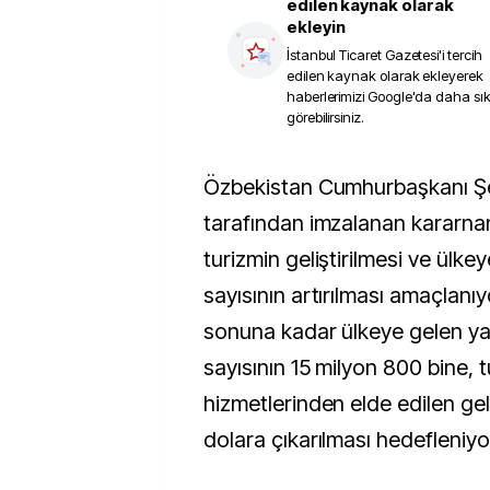
edilen kaynak olarak
ekleyin
İstanbul Ticaret Gazetesi
'i tercih
edilen kaynak olarak ekleyerek
haberlerimizi Google'da daha sı
görebilirsiniz.
Özbekistan Cumhurbaşkanı Şevket Mirziyoyev
tarafından imzalanan kararna
turizmin geliştirilmesi ve ülkey
sayısının artırılması amaçlanı
sonuna kadar ülkeye gelen ya
sayısının 15 milyon 800 bine, 
hizmetlerinden elde edilen geli
dolara çıkarılması hedefleniyo