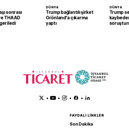
DÜNYA
DÜNYA
aşı sonrası
Trump bağlantılı şirket
Trump se
 ve THAAD
Grönland'a çıkarma
kaybeder
 geriledi
yaptı
soruştur
planlanıy
•
•
•
•
FAYDALI LINKLER
Son Dakika