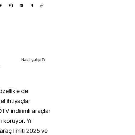
N
Kaynak ekle
Nasıl çalışır?
›
k
l ihtiyaçları
TV indirimli araçlar
 koruyor. Yıl
raç limiti 2025 ve