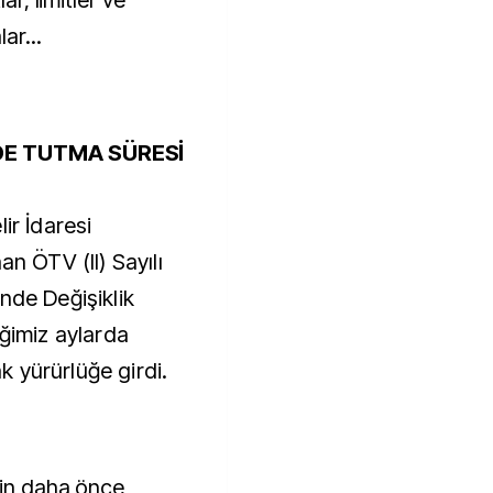
ar, limitler ve
ar...
LDE TUTMA SÜRESİ
ir İdaresi
an ÖTV (II) Sayılı
nde Değişiklik
iğimiz aylarda
 yürürlüğe girdi.
kin daha önce