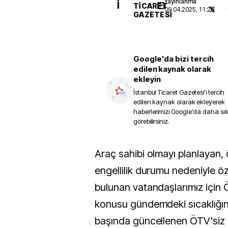
Yayınlanma
İ
TICARET
09.04.2025, 11:29
GAZETESI
Google'da bizi tercih
edilen kaynak olarak
ekleyin
İstanbul Ticaret Gazetesi
'i tercih
edilen kaynak olarak ekleyerek
haberlerimizi Google'da daha sı
görebilirsiniz.
Araç sahibi olmayı planlayan, özellikle de
engellilik durumu nedeniyle öze
bulunan vatandaşlarımız için Ö
konusu gündemdeki sıcaklığını
başında güncellenen ÖTV'siz a