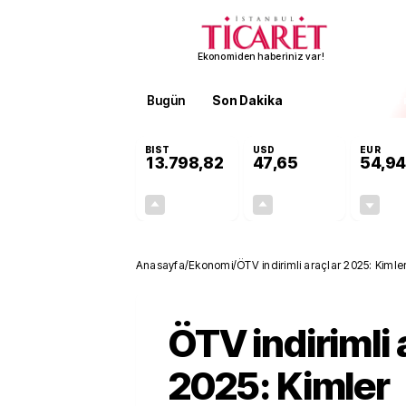
Ekonomiden haberiniz var!
Bugün
Son Dakika
Finans
EKST
BIST
USD
EUR
13.798,82
47,65
54,94
+0,70%
+0,05%
95,68
0,02
Anasayfa
/
Ekonomi
/
ÖTV indirimli araçlar 2025: Kimle
ÖTV indirimli 
2025: Kimler