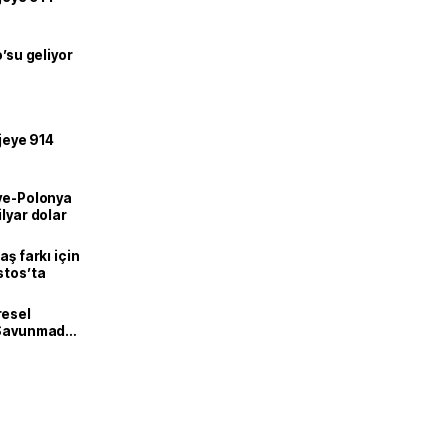
o’su geliyor
ojeye 914
iye-Polonya
lyar dolar
aş farkı için
stos’ta
resel
! Savunmadan