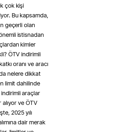
k çok kişi
liyor. Bu kapsamda,
in geçerli olan
 önemli istisnadan
çlardan kimler
li? ÖTV indirimli
 katkı oranı ve aracı
da nelere dikkat
n limit dahilinde
ndirimli araçlar
er alıyor ve ÖTV
şte, 2025 yılı
 alımına dair merak