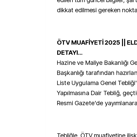
edilen tüm güncel bilgiler, şartl
dikkat edilmesi gereken noktal
ÖTV MUAFİYETİ 2025 || E
DETAYI...
Hazine ve Maliye Bakanlığı Gel
Başkanlığı tarafından hazırlan
Liste Uygulama Genel Tebliği'
Yapılmasına Dair Tebliğ, geçt
Resmi Gazete'de yayımlanarak
Tebliğle, ÖTV muafiyetine iliş