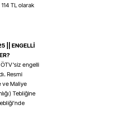
 114 TL olarak
5 || ENGELLİ
LER?
n ÖTV'siz engelli
ndı. Resmi
 ve Maliye
lığı) Tebliğine
bliği’nde