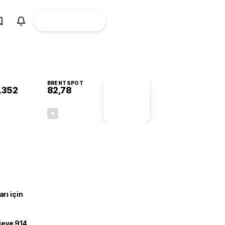
ÜYE
CANLI BORSA
Girişi
BRENTSPOT
.352
82,78
PİYASA
VERİLERİ
-0,44%
+4,90%
+0,00
3,87
rı için
ojeye 914