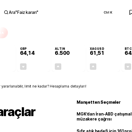
Ara
"
Faiz kararı
"
Ctrl K
RA
GBP
ALTIN
XAGUSD
BTC
64,14
6.500
61,51
64
-0,13%
-0,05%
+0,12%
+0,02%
-0,07
-0,03
7,71
0,01
r yararlanabilir, limit ne kadar? Hesaplama detayları!
Manşetten Seçmeler
araçlar
MGK’dan İran-ABD çatışmala
müzakere çağrısı
Sıfır atık hedefi için 161 pr