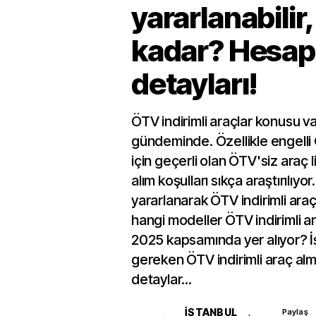
yararlanabilir,
kadar? Hesa
detayları!
ÖTV indirimli araçlar konusu v
gündeminde. Özellikle engelli Ö
için geçerli olan ÖTV'siz araç 
alım koşulları sıkça araştırılıyo
yararlanarak ÖTV indirimli araçla
hangi modeller ÖTV indirimli ara
2025 kapsamında yer alıyor? İ
gereken ÖTV indirimli araç alm
detaylar...
İSTANBUL
Paylaş