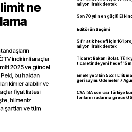
 limit ne
milyon liralık destek
plama
Son 70 yılın en güçlü El Nin
Editörün Seçimi
Sıfır atık hedefi için 161 pr
milyon liralık destek
atandaşların
TV indirimli araçlar
Ticaret Bakanı Bolat: Türk
ticaretinde yeni hedef 15 mi
limiti 2025 ve güncel
r. Peki, bu haktan
Emekliye 3 bin 552 TL'lik ma
geri sayım: Ödemeler 7 Ağu
rı kimler alabilir ve
çlar fiyat listesi
CAATSA sonrası Türkiye kü
fonların radarına girecek
şte, bilmeniz
finansa yeni eşik
a şartları ve tüm