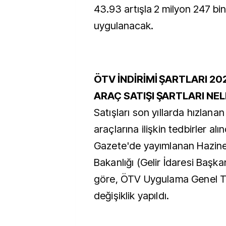
43.93 artışla 2 milyon 247 bin
uygulanacak.
ÖTV İNDİRİMİ ŞARTLARI 202
ARAÇ SATIŞI ŞARTLARI NE
Satışları son yıllarda hızlana
araçlarına ilişkin tedbirler alı
Gazete'de yayımlanan Hazine
Bakanlığı (Gelir İdaresi Başkan
göre, ÖTV Uygulama Genel Te
değişiklik yapıldı.