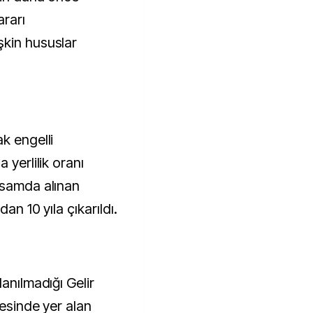
rarı
şkin hususlar
k engelli
 yerlilik oranı
psamda alınan
dan 10 yıla çıkarıldı.
anılmadığı Gelir
resinde yer alan