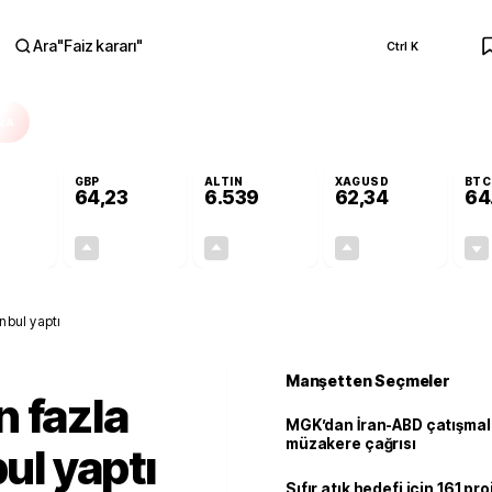
Ara
"
Faiz kararı
"
Ctrl K
RA
GBP
ALTIN
XAGUSD
BTC
64,23
6.539
62,34
64
-0,02%
+0,08%
+0,71%
+1,37%
-0,01
0,05
46,37
0,84
nbul yaptı
Manşetten Seçmeler
 fazla
MGK’dan İran-ABD çatışmala
müzakere çağrısı
bul yaptı
Sıfır atık hedefi için 161 pr