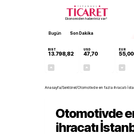
Ekonomiden haberiniz var!
Bugün
Son Dakika
Finans
EKST
BIST
USD
EUR
13.798,82
47,70
55,00
+0,70%
+0,16%
95,68
0,08
Anasayfa
/
Sektörel
/
Otomotivde en fazla ihracatı İsta
Otomotivde en
ihracatı İstan