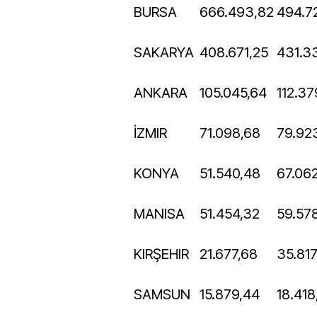
BURSA
666.493,82
494.
SAKARYA
408.671,25
431.3
ANKARA
105.045,64
112.3
İZMIR
71.098,68
79.92
KONYA
51.540,48
67.06
MANISA
51.454,32
59.57
KIRŞEHIR
21.677,68
35.81
SAMSUN
15.879,44
18.41