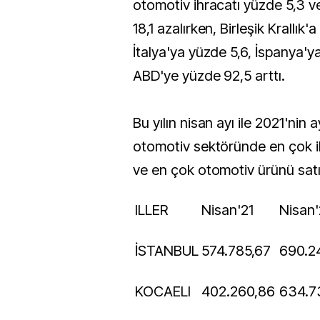
otomotiv ihracatı yüzde 5,3 
18,1 azalırken, Birleşik Krallık'
İtalya'ya yüzde 5,6, İspanya'y
ABD'ye yüzde 92,5 arttı.
Bu yılın nisan ayı ile 2021'nin 
otomotiv sektöründe en çok ih
ve en çok otomotiv ürünü satıl
ILLER
Nisan'21
Nisan
İSTANBUL
574.785,67
690.2
KOCAELI
402.260,86
634.