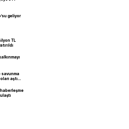
o’su geliyor
ilyon TL
tırıldı
kalkınmayı
ne savunma
oları aştı
k haberleşme
 ulaştı