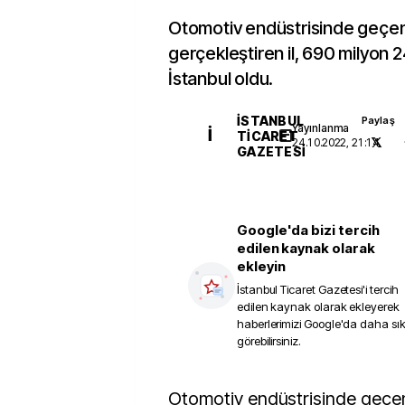
Otomotiv endüstrisinde geçen 
gerçekleştiren il, 690 milyon 2
İstanbul oldu.
İSTANBUL
Paylaş
Yayınlanma
İ
TICARET
24.10.2022, 21:14
GAZETESI
Google'da bizi tercih
edilen kaynak olarak
ekleyin
İstanbul Ticaret Gazetesi
'i tercih
edilen kaynak olarak ekleyerek
haberlerimizi Google'da daha sı
görebilirsiniz.
Otomotiv endüstrisinde geçen ay en fazla