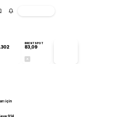
ÜYE
CANLI BORSA
Girişi
BRENTSPOT
.302
83,09
PİYASA
VERİLERİ
-0,60%
+0,37%
+0,00
0,31
rı için
ojeye 914