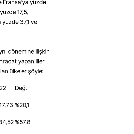
ve Fransa'ya yüzde
a yüzde 17,5,
a yüzde 37,1 ve
aynı dönemine ilişkin
racat yapan iller
an ülkeler şöyle:
'22
Değ.
47,73
%20,1
734,52
%57,8