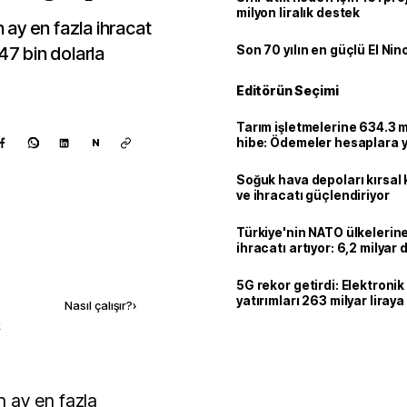
milyon liralık destek
ay en fazla ihracat
47 bin dolarla
Son 70 yılın en güçlü El Nin
Editörün Seçimi
Tarım işletmelerine 634.3 m
hibe: Ödemeler hesaplara ya
N
Soğuk hava depoları kırsal 
ve ihracatı güçlendiriyor
Türkiye'nin NATO ülkeleri
ihracatı artıyor: 6,2 milyar d
milyar doları aştı
Kaynak ekle
5G rekor getirdi: Elektroni
yatırımları 263 milyar liraya
Nasıl çalışır?
›
k