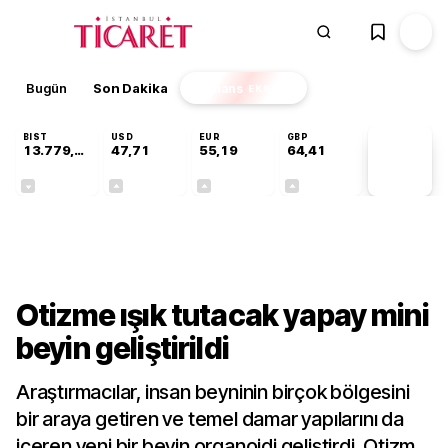
Bugün
Son Dakika
Finans
EKSTRA
BIST
USD
EUR
GBP
13.779,39
47,71
55,19
64,41
PİYASA
VERİLERİ
-0,14%
+0,18%
+0,32%
+0,38%
Teknoloji
Otizme ışık tutacak yapay mini
beyin geliştirildi
Araştırmacılar, insan beyninin birçok bölgesini
bir araya getiren ve temel damar yapılarını da
içeren yeni bir beyin organoidi geliştirdi. Otizm,