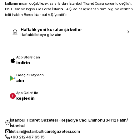
kullanımından doğabilecek zararlardan İstanbul Ticaret Odası sorumlu değildir.
BIST isim ve logosu ile Borsa İstanbul A.Ş. adına açıklanan tüm bilgi ve verilerin
telif hakları Borsa İstanbul A.Ş.’ye aittir.
Haftalık yeni kurulan şirketler
Haftalık listeye göz atın
App Store'dan
indirin
Google Play'den
alın
App Galeri ile
keşfedin
İstanbul Ticaret Gazetesi · Reşadiye Cad. Eminönü 34112 Fatih/
İstanbul
iletisim@istanbulticaretgazetesi.com
+90 212 467 65 15