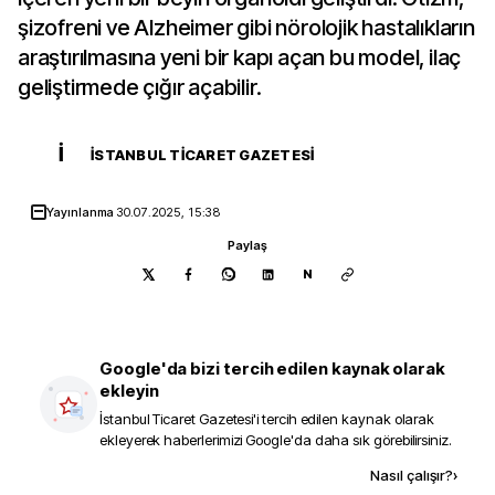
şizofreni ve Alzheimer gibi nörolojik hastalıkların
araştırılmasına yeni bir kapı açan bu model, ilaç
geliştirmede çığır açabilir.
İ
İSTANBUL TICARET GAZETESI
Yayınlanma
30.07.2025, 15:38
Paylaş
N
Google'da bizi tercih edilen kaynak olarak
ekleyin
İstanbul Ticaret Gazetesi
'i tercih edilen kaynak olarak
ekleyerek haberlerimizi Google'da daha sık görebilirsiniz.
Kaynak ekle
Nasıl çalışır?
›