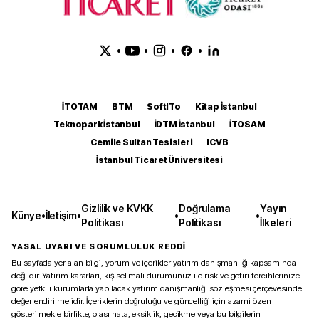
•
•
•
•
İTOTAM
BTM
SoftITo
Kitap İstanbul
Teknopark İstanbul
İDTM İstanbul
İTOSAM
Cemile Sultan Tesisleri
ICVB
İstanbul Ticaret Üniversitesi
Gizlilik ve KVKK
Doğrulama
Yayın
Künye
•
İletişim
•
•
•
Politikası
Politikası
İlkeleri
YASAL UYARI VE SORUMLULUK REDDİ
Bu sayfada yer alan bilgi, yorum ve içerikler yatırım danışmanlığı kapsamında
değildir. Yatırım kararları, kişisel mali durumunuz ile risk ve getiri tercihlerinize
göre yetkili kurumlarla yapılacak yatırım danışmanlığı sözleşmesi çerçevesinde
değerlendirilmelidir. İçeriklerin doğruluğu ve güncelliği için azami özen
gösterilmekle birlikte, olası hata, eksiklik, gecikme veya bu bilgilerin