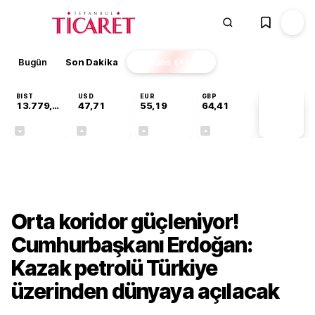
Bugün
Son Dakika
Finans
EKSTRA
BIST
USD
EUR
GBP
13.779,39
47,71
55,19
64,41
PİYASA
VERİLERİ
-0,14%
+0,18%
+0,32%
+0,38%
Gündem
Orta koridor güçleniyor!
Cumhurbaşkanı Erdoğan:
Kazak petrolü Türkiye
üzerinden dünyaya açılacak