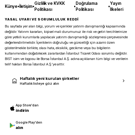
Gizlilik ve KVKK
Doğrulama
Yayın
Künye
•
İletişim
•
•
•
Politikası
Politikası
İlkeleri
YASAL UYARI VE SORUMLULUK REDDİ
Bu sayfada yer alan bilgi, yorum ve içerikler yatırım danışmanlığı kapsamında
değildir. Yatırım kararları, kişisel mali durumunuz ile risk ve getiri tercihlerinize
göre yetkili kurumlarla yapılacak yatırım danışmanlığı sözleşmesi çerçevesinde
değerlendirilmelidir. İçeriklerin doğruluğu ve güncelliği için azami özen
gösterilmekle birlikte, olası hata, eksiklik, gecikme veya bu bilgilerin
kullanımından doğabilecek zararlardan İstanbul Ticaret Odası sorumlu değildir.
BIST isim ve logosu ile Borsa İstanbul A.Ş. adına açıklanan tüm bilgi ve verilerin
telif hakları Borsa İstanbul A.Ş.’ye aittir.
Haftalık yeni kurulan şirketler
Haftalık listeye göz atın
App Store'dan
indirin
Google Play'den
alın