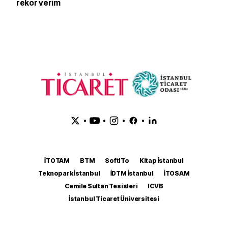
rekor verim
•
•
•
•
İTOTAM
BTM
SoftITo
Kitap İstanbul
Teknopark İstanbul
İDTM İstanbul
İTOSAM
Cemile Sultan Tesisleri
ICVB
İstanbul Ticaret Üniversitesi