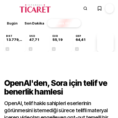
Bugün
Son Dakika
Finans
EKSTRA
BIST
USD
EUR
GBP
13.779,39
47,71
55,19
64,41
PİYASA
VERİLERİ
-0,14%
+0,18%
+0,32%
+0,38%
Teknoloji
OpenAI'den, Sora için telif ve
benerlik hamlesi
OpenAI, telif hakkı sahipleri eserlerinin
görünmesini istemediği sürece telifli materyal
içeren videoları engelleyen opt-out temelli bir