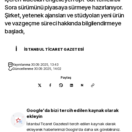
Sora sürümünü piyasaya sürmeye hazırlanıyor.
Şirket, yetenek ajansları ve stüdyoları yeni ürün
ve vazgeçme süreci hakkında bilgilendirmeye
başladı,
İ
İSTANBUL TICARET GAZETESI
Yayınlanma
30.09.2025, 13:43
Güncellenme
30.09.2025, 14:02
Paylaş
N
Google'da bizi tercih edilen kaynak olarak
ekleyin
İstanbul Ticaret Gazetesi
'i tercih edilen kaynak olarak
ekleyerek haberlerimizi Google'da daha sık görebilirsiniz.