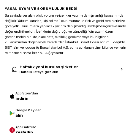
YASAL UYARI VE SORUMLULUK REDDİ
Bu sayfada yer alan bilgi, yorum ve içerikler yatırım danışmanlığı kapsamında
değildir. Yatırım kararları, kişisel mali durumunuz ile risk ve getiri tercihlerinize
göre yetkili kurumlarla yapılacak yatırım danışmanlığı sözleşmesi çerçevesinde
değerlendirilmelidir. İçeriklerin doğruluğu ve güncelliği için azami özen
gösterilmekle birlikte, olası hata, eksiklik, gecikme veya bu bilgilerin
kullanımından doğabilecek zararlardan İstanbul Ticaret Odası sorumlu değildir.
BIST isim ve logosu ile Borsa İstanbul A.Ş. adına açıklanan tüm bilgi ve verilerin
telif hakları Borsa İstanbul A.Ş.’ye aittir.
Haftalık yeni kurulan şirketler
Haftalık listeye göz atın
App Store'dan
indirin
Google Play'den
alın
App Galeri ile
keşfedin