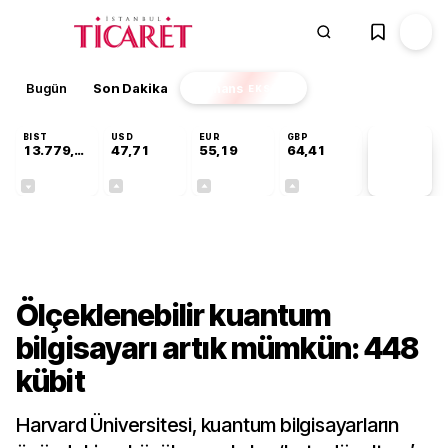
Bugün
Son Dakika
Finans
EKSTRA
BIST
USD
EUR
GBP
13.779,39
47,71
55,19
64,41
PİYASA
VERİLERİ
-0,14%
+0,18%
+0,32%
+0,38%
Teknoloji
Ölçeklenebilir kuantum
bilgisayarı artık mümkün: 448
kübit
Harvard Üniversitesi, kuantum bilgisayarların