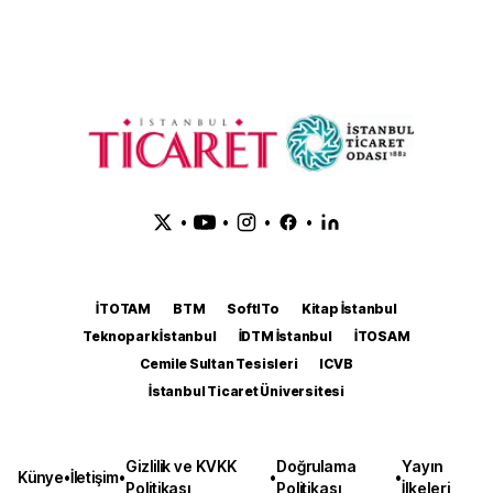
•
•
•
•
İTOTAM
BTM
SoftITo
Kitap İstanbul
Teknopark İstanbul
İDTM İstanbul
İTOSAM
Cemile Sultan Tesisleri
ICVB
İstanbul Ticaret Üniversitesi
Gizlilik ve KVKK
Doğrulama
Yayın
Künye
•
İletişim
•
•
•
Politikası
Politikası
İlkeleri