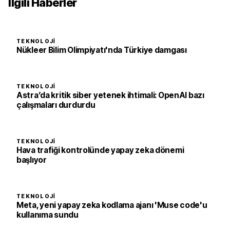
İlgili Haberler
TEKNOLOJI
Nükleer Bilim Olimpiyatı'nda Türkiye damgası
TEKNOLOJI
Astra’da kritik siber yetenek ihtimali: OpenAI bazı
çalışmaları durdurdu
TEKNOLOJI
Hava trafiği kontrolünde yapay zeka dönemi
başlıyor
TEKNOLOJI
Meta, yeni yapay zeka kodlama ajanı 'Muse code'u
kullanıma sundu