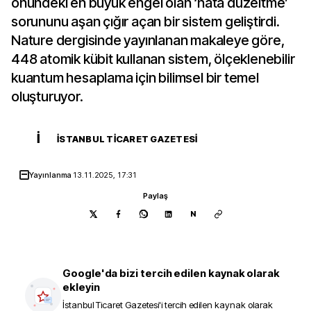
önündeki en büyük engel olan ‘hata düzeltme’
sorununu aşan çığır açan bir sistem geliştirdi.
Nature dergisinde yayınlanan makaleye göre,
448 atomik kübit kullanan sistem, ölçeklenebilir
kuantum hesaplama için bilimsel bir temel
oluşturuyor.
İ
İSTANBUL TICARET GAZETESI
Yayınlanma
13.11.2025, 17:31
Paylaş
N
Google'da bizi tercih edilen kaynak olarak
ekleyin
İstanbul Ticaret Gazetesi
'i tercih edilen kaynak olarak