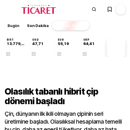
Bugün
Son Dakika
Finans
EKSTRA
BIST
USD
EUR
GBP
13.779,39
47,71
55,19
64,41
PİYASA
VERİLERİ
-0,14%
+0,18%
+0,32%
+0,38%
Teknoloji
Olasılık tabanlı hibrit çip
dönemi başladı
Çin, dünyanın ilk ikili olmayan çipinin seri
üretimine başladı. Olasılıksal hesaplama temelli
bu çip, daha az enerji tüketiyor, daha az hata