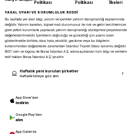
Politikası
Politikası
İlkeleri
YASAL UYARI VE SORUMLULUK REDDİ
Bu sayfada yer alan bilgi, yorum ve içerikler yatırım danışmanlığı kapsamında
değildir. Yatırım kararları, kişisel mali durumunuz ile risk ve getiri tercihlerinize
göre yetkili kurumlarla yapılacak yatırım danışmanlığı sözleşmesi çerçevesinde
değerlendirilmelidir. İçeriklerin doğruluğu ve güncelliği için azami özen
gösterilmekle birlikte, olası hata, eksiklik, gecikme veya bu bilgilerin
kullanımından doğabilecek zararlardan İstanbul Ticaret Odası sorumlu değildir.
BIST isim ve logosu ile Borsa İstanbul A.Ş. adına açıklanan tüm bilgi ve verilerin
telif hakları Borsa İstanbul A.Ş.’ye aittir.
Haftalık yeni kurulan şirketler
Haftalık listeye göz atın
App Store'dan
indirin
Google Play'den
alın
App Galeri ile