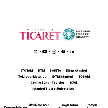
•
•
•
•
İTOTAM
BTM
SoftITo
Kitap İstanbul
Teknopark İstanbul
İDTM İstanbul
İTOSAM
Cemile Sultan Tesisleri
ICVB
İstanbul Ticaret Üniversitesi
Gizlilik ve KVKK
Doğrulama
Yayın
Künye
•
İletişim
•
•
•