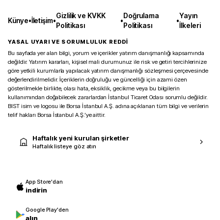
Gizlilik ve KVKK
Doğrulama
Yayın
Künye
•
İletişim
•
•
•
Politikası
Politikası
İlkeleri
YASAL UYARI VE SORUMLULUK REDDİ
Bu sayfada yer alan bilgi, yorum ve içerikler yatırım danışmanlığı kapsamında
değildir. Yatırım kararları, kişisel mali durumunuz ile risk ve getiri tercihlerinize
göre yetkili kurumlarla yapılacak yatırım danışmanlığı sözleşmesi çerçevesinde
değerlendirilmelidir. İçeriklerin doğruluğu ve güncelliği için azami özen
gösterilmekle birlikte, olası hata, eksiklik, gecikme veya bu bilgilerin
kullanımından doğabilecek zararlardan İstanbul Ticaret Odası sorumlu değildir.
BIST isim ve logosu ile Borsa İstanbul A.Ş. adına açıklanan tüm bilgi ve verilerin
telif hakları Borsa İstanbul A.Ş.’ye aittir.
Haftalık yeni kurulan şirketler
Haftalık listeye göz atın
App Store'dan
indirin
Google Play'den
alın