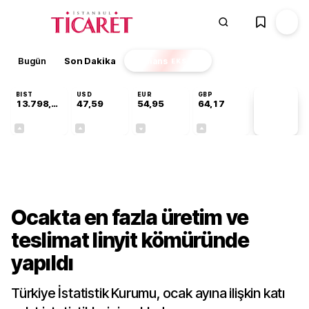
Bugün
Son Dakika
Finans
EKSTRA
BIST
USD
EUR
GBP
13.798,82
47,59
54,95
64,17
PİYASA
VERİLERİ
+0,70%
+0,05%
-0,11%
+0,12%
Sektörel
Ocakta en fazla üretim ve
teslimat linyit kömüründe
yapıldı
Türkiye İstatistik Kurumu, ocak ayına ilişkin katı