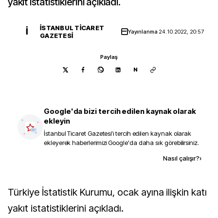
yakıt istatistiklerini açıkladı.
İSTANBUL TICARET
İ
Yayınlanma
24.10.2022, 20:57
GAZETESI
Paylaş
N
Google'da bizi tercih edilen kaynak olarak
ekleyin
İstanbul Ticaret Gazetesi
'i tercih edilen kaynak olarak
ekleyerek haberlerimizi Google'da daha sık görebilirsiniz.
Kaynak ekle
Nasıl çalışır?
›
Türkiye İstatistik Kurumu, ocak ayına ilişkin katı
yakıt istatistiklerini açıkladı.