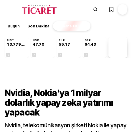
Bugün
Son Dakika
Finans
EKSTRA
BIST
USD
EUR
GBP
13.779,39
47,70
55,17
64,43
PİYASA
VERİLERİ
-0,14%
+0,16%
+0,29%
+0,40%
Teknoloji
Nvidia, Nokia'ya 1 milyar
dolarlık yapay zeka yatırımı
yapacak
Nvidia, telekomünikasyon şirketi Nokia ile yapay