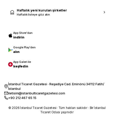
Haftalık yeni kurulan şirketler
Haftalık listeye göz atın
App Store'dan
indirin
Google Play'den
alın
App Galeri ile
keşfedin
İstanbul Ticaret Gazetesi · Reşadiye Cad. Eminönü 34112 Fatih/
İstanbul
iletisim@istanbulticaretgazetesi.com
+90 212 467 65 15
© 2026 İstanbul Ticaret Gazetesi · Tüm hakları saklıdır · Bir İstanbul
Ticaret Odası yayınıdır