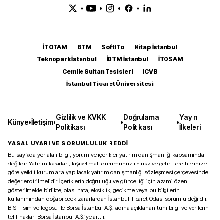
•
•
•
•
İTOTAM
BTM
SoftITo
Kitap İstanbul
Teknopark İstanbul
İDTM İstanbul
İTOSAM
Cemile Sultan Tesisleri
ICVB
İstanbul Ticaret Üniversitesi
Gizlilik ve KVKK
Doğrulama
Yayın
Künye
•
İletişim
•
•
•
Politikası
Politikası
İlkeleri
YASAL UYARI VE SORUMLULUK REDDİ
Bu sayfada yer alan bilgi, yorum ve içerikler yatırım danışmanlığı kapsamında
değildir. Yatırım kararları, kişisel mali durumunuz ile risk ve getiri tercihlerinize
göre yetkili kurumlarla yapılacak yatırım danışmanlığı sözleşmesi çerçevesinde
değerlendirilmelidir. İçeriklerin doğruluğu ve güncelliği için azami özen
gösterilmekle birlikte, olası hata, eksiklik, gecikme veya bu bilgilerin
kullanımından doğabilecek zararlardan İstanbul Ticaret Odası sorumlu değildir.
BIST isim ve logosu ile Borsa İstanbul A.Ş. adına açıklanan tüm bilgi ve verilerin
telif hakları Borsa İstanbul A.Ş.’ye aittir.