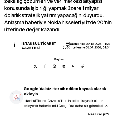
zeka ağ çözümleri ve veri merkezi altyapısı
konusunda iş birliği yapmak üzere 1 milyar
dolarlık stratejik yatırım yapacağını duyurdu.
Anlaşma haberiyle Nokia hisseleri yüzde 20'nin
üzerinde değer kazandı.
İSTANBUL TICARET
Yayınlanma
29.10.2025, 11:23
İ
GAZETESI
Güncellenme
08.07.2026, 04:34
Paylaş
N
Google'da bizi tercih edilen kaynak olarak
ekleyin
İstanbul Ticaret Gazetesi
'i tercih edilen kaynak olarak
ekleyerek haberlerimizi Google'da daha sık görebilirsiniz.
Kaynak ekle
Nasıl çalışır?
›