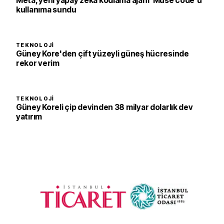
Meta, yeni yapay zeka kodlama ajanı 'Muse code'u
kullanıma sundu
TEKNOLOJI
Güney Kore'den çift yüzeyli güneş hücresinde
rekor verim
TEKNOLOJI
Güney Koreli çip devinden 38 milyar dolarlık dev
yatırım