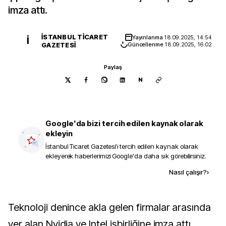
imza attı.
İSTANBUL TICARET
Yayınlanma
18.09.2025, 14:54
İ
GAZETESI
Güncellenme
18.09.2025, 16:02
Paylaş
N
Google'da bizi tercih edilen kaynak olarak
ekleyin
İstanbul Ticaret Gazetesi
'i tercih edilen kaynak olarak
ekleyerek haberlerimizi Google'da daha sık görebilirsiniz.
Kaynak ekle
Nasıl çalışır?
›
Teknoloji denince akla gelen firmalar arasında
yer alan Nvidia ve Intel işbirliğine imza attı.