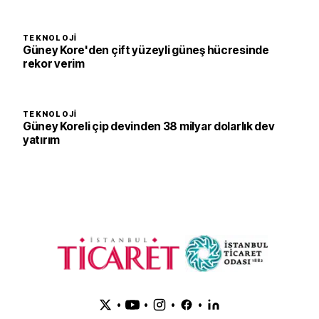
TEKNOLOJI
Güney Kore'den çift yüzeyli güneş hücresinde
rekor verim
TEKNOLOJI
Güney Koreli çip devinden 38 milyar dolarlık dev
yatırım
•
•
•
•