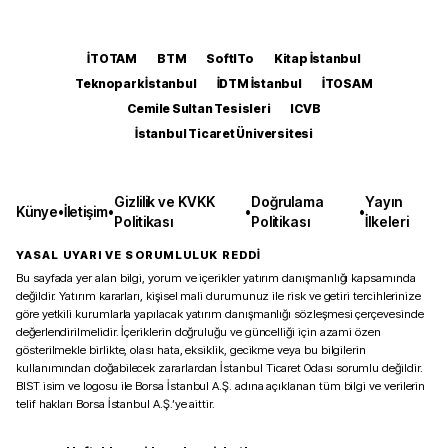
İTOTAM
BTM
SoftITo
Kitap İstanbul
Teknopark İstanbul
İDTM İstanbul
İTOSAM
Cemile Sultan Tesisleri
ICVB
İstanbul Ticaret Üniversitesi
Gizlilik ve KVKK
Doğrulama
Yayın
Künye
•
İletişim
•
•
•
Politikası
Politikası
İlkeleri
YASAL UYARI VE SORUMLULUK REDDİ
Bu sayfada yer alan bilgi, yorum ve içerikler yatırım danışmanlığı kapsamında
değildir. Yatırım kararları, kişisel mali durumunuz ile risk ve getiri tercihlerinize
göre yetkili kurumlarla yapılacak yatırım danışmanlığı sözleşmesi çerçevesinde
değerlendirilmelidir. İçeriklerin doğruluğu ve güncelliği için azami özen
gösterilmekle birlikte, olası hata, eksiklik, gecikme veya bu bilgilerin
kullanımından doğabilecek zararlardan İstanbul Ticaret Odası sorumlu değildir.
BIST isim ve logosu ile Borsa İstanbul A.Ş. adına açıklanan tüm bilgi ve verilerin
telif hakları Borsa İstanbul A.Ş.’ye aittir.