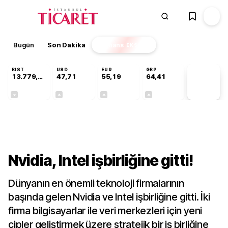
Bugün
Son Dakika
Finans
EKSTRA
BIST
USD
EUR
GBP
13.779,39
47,71
55,19
64,41
PİYASA
VERİLERİ
-0,14%
+0,18%
+0,32%
+0,38%
Teknoloji
Nvidia, Intel işbirliğine gitti!
Dünyanın en önemli teknoloji firmalarının
başında gelen Nvidia ve Intel işbirliğine gitti. İki
firma bilgisayarlar ile veri merkezleri için yeni
çipler geliştirmek üzere stratejik bir iş birliğine