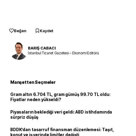
Beğen
Kaydet
BARIŞ CABACI
İstanbul Ticaret Gazetesi – Ekonomi Editörü
Manşetten Seçmeler
Gram altın 6.704 TL, gram gümüş 99.70 TL oldu:
Fiyatlar neden yükseldi?
Piyasaların beklediği veri geldi: ABD istihdamında
sürpriz düşüş
BDDK’dan tasarruf finansman düzenlemesi: Taşıt,
konut ve iş yerinde limitler değişti