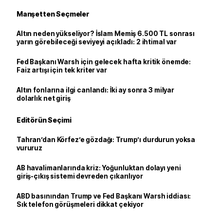
Manşetten Seçmeler
Altın neden yükseliyor? İslam Memiş 6.500 TL sonrası
yarın görebileceği seviyeyi açıkladı: 2 ihtimal var
Fed Başkanı Warsh için gelecek hafta kritik önemde:
Faiz artışı için tek kriter var
Altın fonlarına ilgi canlandı: İki ay sonra 3 milyar
dolarlık net giriş
Editörün Seçimi
Tahran’dan Körfez’e gözdağı: Trump’ı durdurun yoksa
vururuz
AB havalimanlarında kriz: Yoğunluktan dolayı yeni
giriş-çıkış sistemi devreden çıkarılıyor
ABD basınından Trump ve Fed Başkanı Warsh iddiası:
Sık telefon görüşmeleri dikkat çekiyor