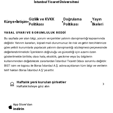
İstanbul Ticaret Üniversitesi
Gizlilik ve KVKK
Doğrulama
Yayın
Künye
•
İletişim
•
•
•
Politikası
Politikası
İlkeleri
YASAL UYARI VE SORUMLULUK REDDİ
Bu sayfada yer alan bilgi, yorum ve içerikler yatırım danışmanlığı kapsamında
değildir. Yatırım kararları, kişisel mali durumunuz ile risk ve getiri tercihlerinize
göre yetkili kurumlarla yapılacak yatırım danışmanlığı sözleşmesi çerçevesinde
değerlendirilmelidir. İçeriklerin doğruluğu ve güncelliği için azami özen
gösterilmekle birlikte, olası hata, eksiklik, gecikme veya bu bilgilerin
kullanımından doğabilecek zararlardan İstanbul Ticaret Odası sorumlu değildir.
BIST isim ve logosu ile Borsa İstanbul A.Ş. adına açıklanan tüm bilgi ve verilerin
telif hakları Borsa İstanbul A.Ş.’ye aittir.
Haftalık yeni kurulan şirketler
Haftalık listeye göz atın
App Store'dan
indirin