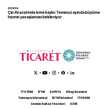
DÜNYA
Çin ihracatında ivme kaybı: Temmuz ayında büyüme
hızının yavaşlaması bekleniyor
•
•
•
•
İTOTAM
BTM
SoftITo
Kitap İstanbul
Teknopark İstanbul
İDTM İstanbul
İTOSAM
Cemile Sultan Tesisleri
ICVB