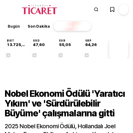
Bugün
Son Dakika
Finans
EKSTRA
BIST
USD
EUR
GBP
13.725,19
47,60
55,05
64,26
PİYASA
VERİLERİ
+0,16%
+0,06%
+0,07%
+0,25%
Dünya
Nobel Ekonomi Ödülü 'Yaratıcı
Yıkım' ve 'Sürdürülebilir
Büyüme' çalışmalarına gitti
2025 Nobel Ekonomi Ödülü, Hollandalı Joel