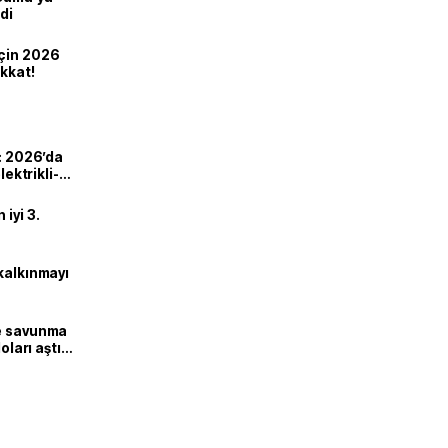
di
için 2026
ikkat!
ı: 2026’da
lektrikli-
iyi 3.
kalkınmayı
ne savunma
oları aştı