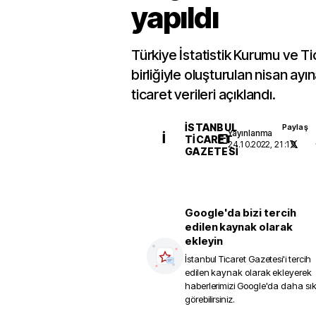
yapıldı
Türkiye İstatistik Kurumu ve Ti
birliğiyle oluşturulan nisan ayına
ticaret verileri açıklandı.
İSTANBUL
Paylaş
Yayınlanma
İ
TICARET
24.10.2022, 21:19
GAZETESI
Google'da bizi tercih
edilen kaynak olarak
ekleyin
İstanbul Ticaret Gazetesi
'i tercih
edilen kaynak olarak ekleyerek
haberlerimizi Google'da daha sı
görebilirsiniz.