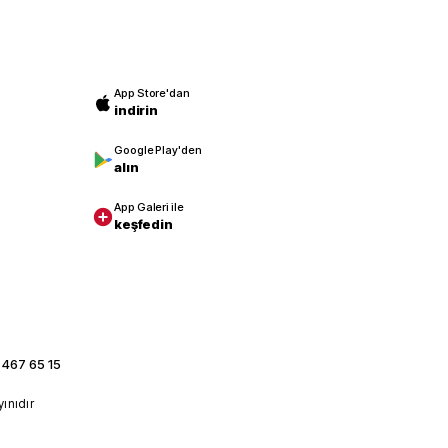
App Store'dan
indirin
Google Play'den
alın
App Galeri ile
keşfedin
 467 65 15
yınıdır