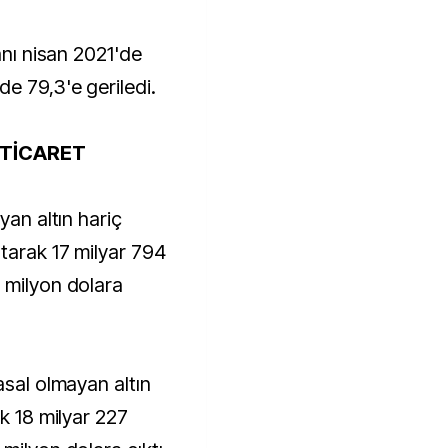
anı nisan 2021'de
e 79,3'e geriledi.
Ş TİCARET
yan altın hariç
tarak 17 milyar 794
 milyon dolara
asal olmayan altın
ak 18 milyar 227