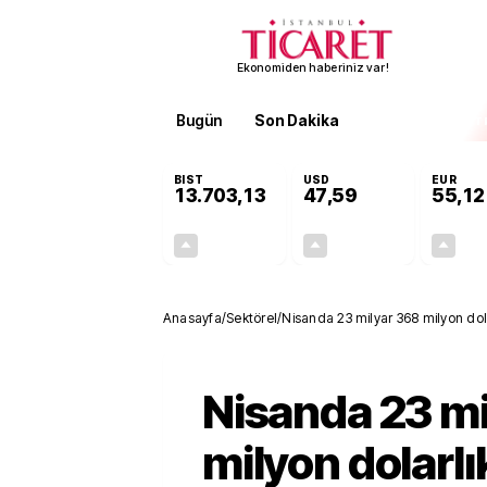
Ekonomiden haberiniz var!
Bugün
Son Dakika
Finans
EKST
BIST
USD
EUR
13.703,13
47,59
55,12
+0,11%
+0,04%
15,20
0,02
Anasayfa
/
Sektörel
/
Nisanda 23 milyar 368 milyon dola
Nisanda 23 mi
milyon dolarlı