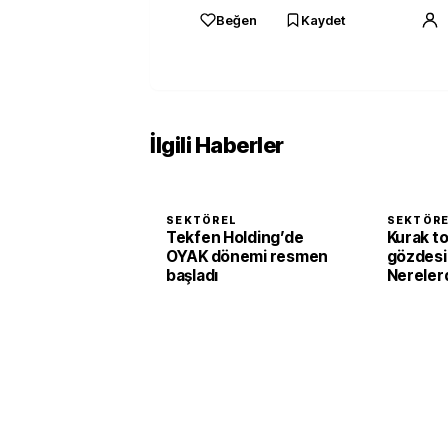
Beğen
Kaydet
İlgili Haberler
SEKTÖREL
SEKTÖR
Tekfen Holding’de
Kurak to
OYAK dönemi resmen
gözdesi 
başladı
Nerelerd