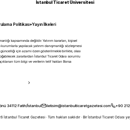
İstanbul Ticaret Üniversitesi
ulama Politikası
•
Yayın İlkeleri
anlığı kapsamında değildir. Yatırım kararları, kişisel
ili kurumlarla yapılacak yatırım danışmanlığı sözleşmesi
 güncelliği için azami özen gösterilmekle birlikte, olası
doğabilecek zararlardan İstanbul Ticaret Odası sorumlu
çıklanan tüm bilgi ve verilerin telif hakları Borsa
önü 34112 Fatih/İstanbul
iletisim@istanbulticaretgazetesi.com
+90 212
 İstanbul Ticaret Gazetesi · Tüm hakları saklıdır · Bir İstanbul Ticaret Odası ya