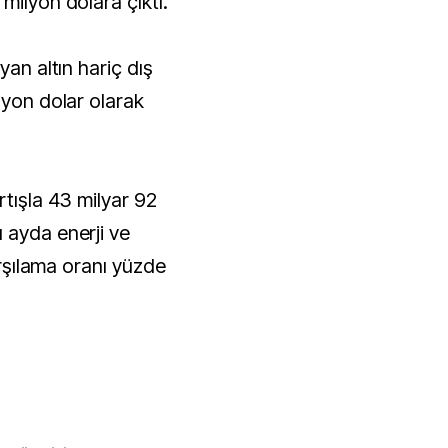
milyon dolara çıktı.
yan altın hariç dış
lyon dolar olarak
rtışla 43 milyar 92
 ayda enerji ve
karşılama oranı yüzde