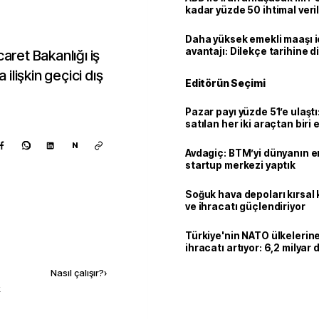
kadar yüzde 50 ihtimal veril
Daha yüksek emekli maaşı 
avantajı: Dilekçe tarihine d
caret Bakanlığı iş
 ilişkin geçici dış
Editörün Seçimi
Pazar payı yüzde 51’e ulaşt
satılan her iki araçtan biri e
hibrit
N
Avdagiç: BTM’yi dünyanın en 
startup merkezi yaptık
Soğuk hava depoları kırsal 
ve ihracatı güçlendiriyor
Türkiye'nin NATO ülkeleri
Kaynak ekle
ihracatı artıyor: 6,2 milyar d
milyar doları aştı
Nasıl çalışır?
›
k