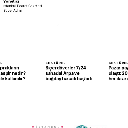
Yönetici
İstanbul Ticaret Gazetesi –
Süper Admin
EL
SEKTÖREL
SEKTÖRE
prakların
Biçerdöverler 7/24
Pazar pay
aspir nedir?
sahada! Arpa ve
ulaştı: 2
e kullanılır?
buğday hasadı başladı
her iki ar
elektrikli