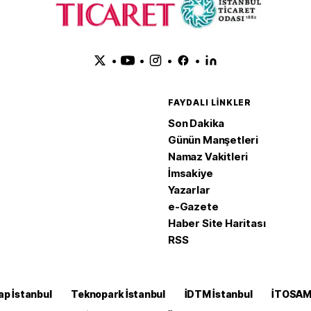
•
•
•
•
FAYDALI LINKLER
Son Dakika
Günün Manşetleri
Namaz Vakitleri
İmsakiye
Yazarlar
e-Gazete
Haber Site Haritası
RSS
ap İstanbul
Teknopark İstanbul
İDTM İstanbul
İTOSA