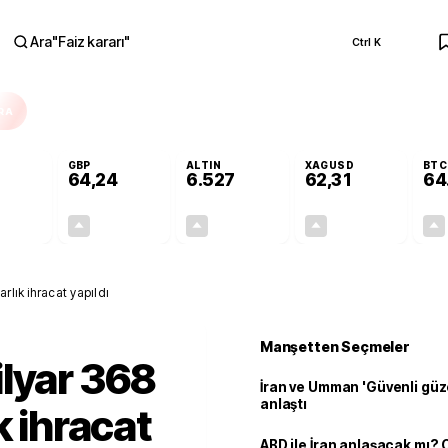
Ara
"
Faiz kararı
"
Ctrl K
RA
GBP
ALTIN
XAGUSD
BTC
64,24
6.527
62,31
64
+0,19%
+0,22%
+0,47%
+0,44%
0,11
0,14
30,83
0,27
rlık ihracat yapıldı
Manşetten Seçmeler
lyar 368
İran ve Umman 'Güvenli güz
anlaştı
k ihracat
ABD ile İran anlaşacak mı?