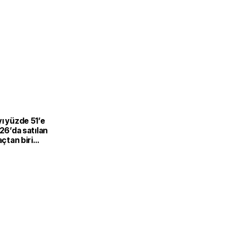
L
ı yüzde 51’e
026’da satılan
açtan biri
-hibrit