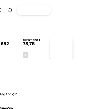
ÜYE
CANLI BORSA
Girişi
BRENTSPOT
.652
78,75
PİYASA
VERİLERİ
+0,96%
-0,20%
+0,00
-0,16
ergah' için
 Cuma’ya