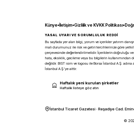
Künye
•
İletişim
•
Gizlilik ve KVKK Politikası
•
Doğr
YASAL UYARI VE SORUMLULUK REDDİ
Bu sayfada yer alan bilgi, yorum ve içerikler yatırım danışm
mali durumunuz ile risk ve getiri tercihlerinize göre yetk
çerçevesinde değerlendirilmelidir. İçeriklerin doğruluğu ve
hata, eksiklik, gecikme veya bu bilgilerin kullanımından 
değildir. BIST isim ve logosu ile Borsa İstanbul A.Ş. adına a
İstanbul A.Ş.’ye aittir.
Haftalık yeni kurulan şirketler
Haftalık listeye göz atın
İstanbul Ticaret Gazetesi · Reşadiye Cad. Emin
© 2026