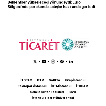
Beklentiler yükseleceği yönündeydi: Euro
Bölgesi'nde perakende satışlar haziranda geriledi
•
•
•
•
İTOTAM
BTM
SoftITo
Kitap İstanbul
Teknopark İstanbul
İDTM İstanbul
İTOSAM
Cemile Sultan Tesisleri
ICVB
İstanbul Ticaret Üniversitesi