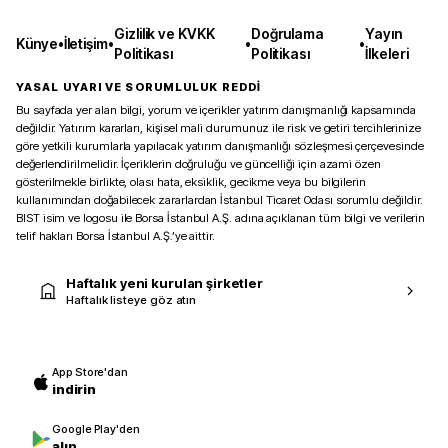
Gizlilik ve KVKK
Doğrulama
Yayın
Künye
•
İletişim
•
•
•
Politikası
Politikası
İlkeleri
YASAL UYARI VE SORUMLULUK REDDİ
Bu sayfada yer alan bilgi, yorum ve içerikler yatırım danışmanlığı kapsamında
değildir. Yatırım kararları, kişisel mali durumunuz ile risk ve getiri tercihlerinize
göre yetkili kurumlarla yapılacak yatırım danışmanlığı sözleşmesi çerçevesinde
değerlendirilmelidir. İçeriklerin doğruluğu ve güncelliği için azami özen
gösterilmekle birlikte, olası hata, eksiklik, gecikme veya bu bilgilerin
kullanımından doğabilecek zararlardan İstanbul Ticaret Odası sorumlu değildir.
BIST isim ve logosu ile Borsa İstanbul A.Ş. adına açıklanan tüm bilgi ve verilerin
telif hakları Borsa İstanbul A.Ş.’ye aittir.
Haftalık yeni kurulan şirketler
Haftalık listeye göz atın
App Store'dan
indirin
Google Play'den
alın