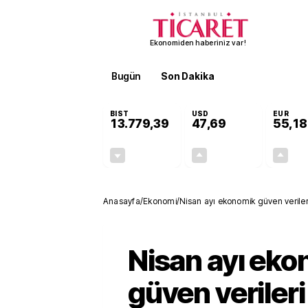
Ekonomiden haberiniz var!
Bugün
Son Dakika
Finans
EKST
BIST
USD
EUR
13.779,39
47,69
55,18
-0,14%
+0,14%
-19,42
0,07
Anasayfa
/
Ekonomi
/
Nisan ayı ekonomik güven verileri
Nisan ayı ek
güven verileri 