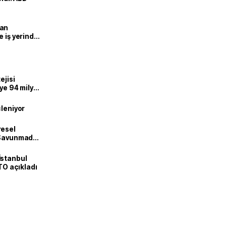
man
e iş yerinde
ejisi
eye 94 milyar
çleniyor
resel
! Savunmadan
İstanbul
İTO açıkladı