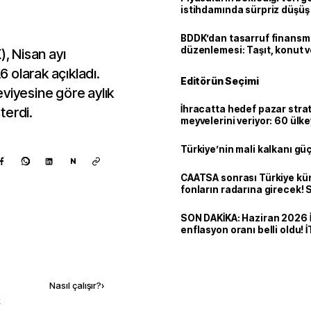
istihdamında sürpriz düşüş
BDDK’dan tasarruf finans
düzenlemesi: Taşıt, konut v
), Nisan ayı
limitler değişti
 olarak açıkladı.
Editörün Seçimi
viyesine göre aylık
İhracatta hedef pazar strat
terdi.
meyvelerini veriyor: 60 ülk
dolarlık satış
Türkiye’nin mali kalkanı gü
N
CAATSA sonrası Türkiye kü
fonların radarına girecek
finansa yeni eşik
SON DAKİKA: Haziran 2026 
enflasyon oranı belli oldu! 
Kaynak ekle
Nasıl çalışır?
›
k