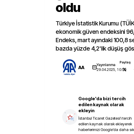
oldu
Türkiye İstatistik Kurumu (TÜİK
ekonomik güven endeksini 96,6
Endeks, mart ayındaki 100,8 se
bazda yüzde 4,2'lik düşüş gös
Paylaş
Yayınlanma
AA
29.04.2025, 10:59
Google'da bizi tercih
edilen kaynak olarak
ekleyin
İstanbul Ticaret Gazetesi
'i tercih
edilen kaynak olarak ekleyerek
haberlerimizi Google'da daha sı