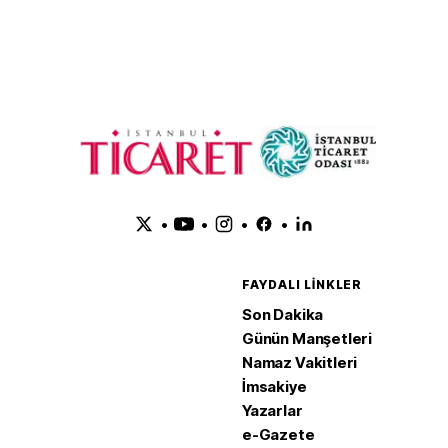
•
•
•
•
FAYDALI LINKLER
Son Dakika
Günün Manşetleri
Namaz Vakitleri
İmsakiye
Yazarlar
e-Gazete