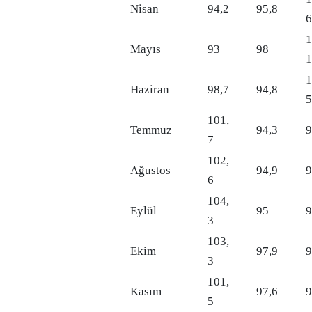
Nisan
94,2
95,8
6
1
Mayıs
93
98
1
1
Haziran
98,7
94,8
5
101,
Temmuz
94,3
9
7
102,
Ağustos
94,9
9
6
104,
Eylül
95
9
3
103,
Ekim
97,9
9
3
101,
Kasım
97,6
9
5