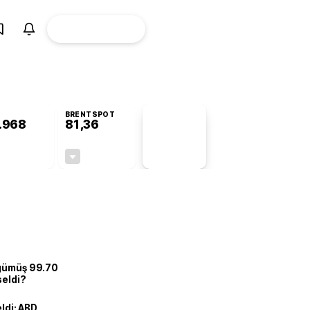
ÜYE
CANLI BORSA
Girişi
BRENTSPOT
.968
81,36
PİYASA
VERİLERİ
+0,79%
-1,72%
+0,00
-1,42
 gümüş 99.70
seldi?
eldi: ABD