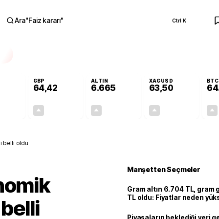
Ara
"
Faiz kararı
"
Ctrl K
RA
GBP
ALTIN
XAGUSD
BTC
64,42
6.665
63,50
64
+0,31%
+0,39%
+2,65%
+3,25%
0,17
0,25
171,98
2,00
 belli oldu
Manşetten Seçmeler
onomik
Gram altın 6.704 TL, gram
TL oldu: Fiyatlar neden yük
belli
Piyasaların beklediği veri g