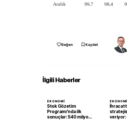
Aralık
99,7
98,4
9
Beğen
Kaydet
İlgili Haberler
EKONOMI
EKONOM
Stok Gözetim
İhracat
Programı'nda ilk
strateji
sonuçlar: 540 milyon
veriyor:
liralık matrah artışı
milyar do