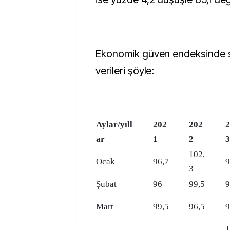
Ekonomik güven endeksinde son
verileri şöyle:
Aylar/yıll
202
202
2
ar
1
2
3
102,
Ocak
96,7
9
3
Şubat
96
99,5
9
Mart
99,5
96,5
9
1