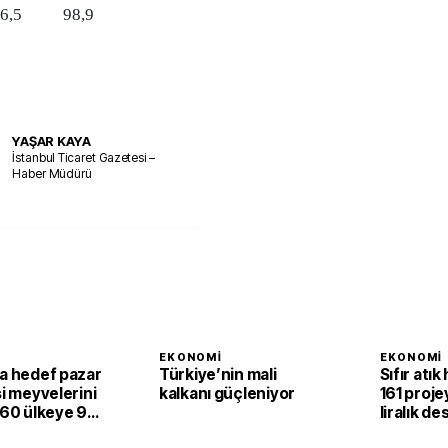
6,5
98,9
YAŞAR KAYA
İstanbul Ticaret Gazetesi –
Haber Müdürü
I
EKONOMI
EKONOMI
ta hedef pazar
Türkiye’nin mali
Sıfır atık
si meyvelerini
kalkanı güçleniyor
161 proje
 60 ülkeye 94
liralık de
larlık satış